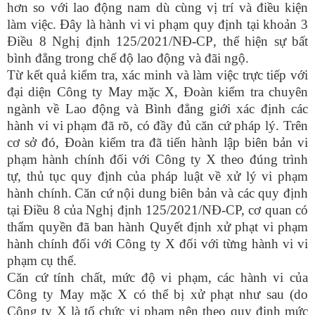
hơn so với lao động nam dù cùng vị trí và điều kiện
làm việc. Đây là hành vi vi phạm quy định tại khoản 3
Điều 8
Nghị định 125/2021/NĐ-CP
, thể hiện sự bất
bình đẳng trong chế độ lao động và đãi ngộ.
Từ kết quả kiểm tra, xác minh và làm việc trực tiếp với
đại diện Công ty May mặc X, Đoàn
kiểm
tra chuyên
ngành về Lao động và Bình đẳng giới xác định các
hành vi vi phạm đã rõ, có đầy đủ căn cứ pháp lý. Trên
cơ sở đó, Đoàn
kiểm
tra đã tiến hành lập biên bản vi
phạm hành chính đối với Công ty X theo đúng trình
tự, thủ tục quy định của pháp luật về xử lý vi phạm
hành chính.
Căn cứ nội dung biên bản và các quy định
tại Điều 8 của Nghị định 125/2021/NĐ-CP, cơ quan có
thẩm quyền đã ban hành Quyết định xử phạt vi phạm
hành chính đối với Công ty X đối với từng hành vi vi
phạm cụ thể.
Căn cứ tính chất, mức độ vi phạm, các hành vi của
Công ty May mặc X có thể bị xử phạt như sau
(do
Công ty X là tổ chức vi phạm nên theo quy định mức