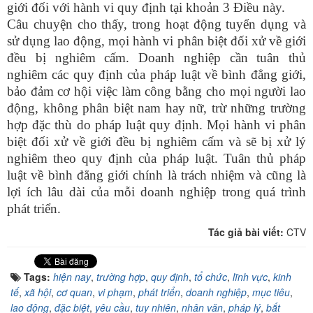
giới đối với hành vi quy định tại khoản 3 Điều này.
Câu chuyện cho thấy, trong hoạt động tuyển dụng và
sử dụng lao động, mọi hành vi phân biệt đối xử về giới
đều bị nghiêm cấm. Doanh nghiệp cần tuân thủ
nghiêm các quy định của pháp luật về bình đẳng giới,
bảo đảm cơ hội việc làm công bằng cho mọi người lao
động, không phân biệt nam hay nữ, trừ những trường
hợp đặc thù do pháp luật quy định.
Mọi hành vi phân
biệt đối xử về giới đều bị nghiêm cấm và sẽ bị xử lý
nghiêm theo quy định của pháp luật. Tuân thủ pháp
luật về bình đẳng giới chính là trách nhiệm và cũng là
lợi ích lâu dài của mỗi doanh nghiệp trong quá trình
phát triển.
Tác giả bài viết:
CTV
Tags:
hiện nay
,
trường hợp
,
quy định
,
tổ chức
,
lĩnh vực
,
kinh
tế
,
xã hội
,
cơ quan
,
vi phạm
,
phát triển
,
doanh nghiệp
,
mục tiêu
,
lao động
,
đặc biệt
,
yêu cầu
,
tuy nhiên
,
nhân văn
,
pháp lý
,
bắt