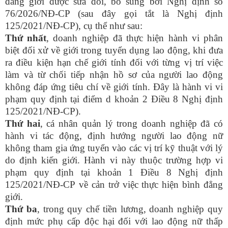
đẳng giới được sửa đổi, bổ sung bởi Nghị định số
76/2026/NĐ-CP (sau đây gọi tắt là Nghị định
125/2021/NĐ-CP)
, cụ thể
như sau
:
Thứ nhất
, doanh nghiệp đã thực hiện hành vi phân
biệt đối xử về giới trong tuyển dụng lao động, khi đưa
ra điều kiện hạn chế giới tính đối với từng vị trí việc
làm và từ chối tiếp nhận hồ sơ của người lao động
không đáp ứng tiêu chí về giới tính. Đây là hành vi vi
phạm quy định tại điểm d khoản 2 Điều 8
Nghị định
125/2021/NĐ-CP)
.
Thứ hai
, cá nhân quản lý trong doanh nghiệp đã có
hành vi tác động, định hướng người lao động nữ
không tham gia ứng tuyển vào các vị trí kỹ thuật với lý
do định kiến giới. Hành vi này thuộc trường hợp vi
phạm quy định tại khoản 1 Điều 8
Nghị định
125/2021/NĐ-CP
về cản trở việc thực hiện bình đẳng
giới.
Thứ ba
, trong quy chế tiền lương, doanh nghiệp quy
định mức phụ cấp độc hại đối với lao động nữ thấp