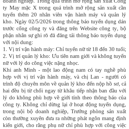
doanh nghiệp.
T
rong quá trình mở rộng sản xuất Công
ty May mặc X trong quá trình mở rộng sản xuất
cần
tuyển
thêm 20 nhân viên vận hành máy và quản lý
kho.
Ngày 02/5/2026 t
rong thông báo tuyển dụng dán
trước cổng công ty và đăng trên
Website công ty
, bộ
phận nhân sự ghi rõ đã đăng tải thông báo tuyển dụng
với nội dung:
1. V
ị trí vận hành máy
: C
hỉ tuyển nữ từ 18 đến 30 tuổi;
2. V
ị trí quản lý kho
: Ư
u tiên nam giới và không tuyển
nữ với lý do công việc nặng nhọc.
Khi anh Minh
-
một lao động nam có tay nghề phù
hợp với vị trí vận hành máy, và chị Lan
-
người có
trình độ chuyên môn về quản lý kho đến nộp hồ sơ, cả
hai đều bị từ chối ngay từ khâu tiếp nhận ban đầu với
lý do không phù hợp về giới tính theo thông báo của
công ty.
Không chỉ dừng lại ở hoạt động tuyển dụng,
trong nội bộ doanh nghiệp, Trưởng phòng sản xuất
còn thường xuyên đưa ra những phát ngôn mang định
kiến giới, cho rằng phụ nữ chỉ phù hợp với công việc