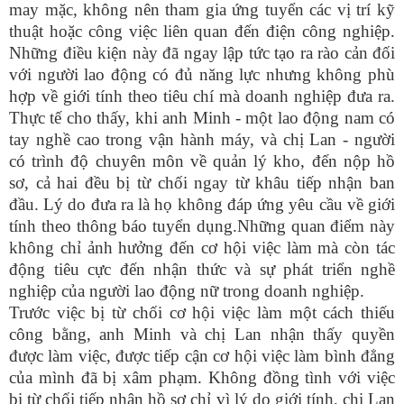
may mặc, không nên tham gia ứng tuyển các vị trí kỹ
thuật hoặc công việc liên quan đến điện công nghiệp.
Những điều kiện này đã ngay lập tức tạo ra rào cản đối
với người lao động có đủ năng lực nhưng không phù
hợp về giới tính theo tiêu chí mà doanh nghiệp đưa ra.
Thực tế cho thấy, khi anh Minh
-
một lao động nam có
tay nghề cao trong vận hành máy, và chị Lan
-
người
có trình độ chuyên môn về quản lý kho, đến nộp hồ
sơ, cả hai đều bị từ chối ngay từ khâu tiếp nhận ban
đầu. Lý do đưa ra là họ không đáp ứng yêu cầu về giới
tính theo thông báo tuyển dụng.Những quan điểm này
không chỉ ảnh hưởng đến cơ hội việc làm mà còn tác
động tiêu cực đến nhận thức và sự phát triển nghề
nghiệp của người lao động nữ trong doanh nghiệp.
Trước việc bị từ chối cơ hội việc làm một cách thiếu
công bằng, anh Minh và chị Lan nhận thấy quyền
được làm việc, được tiếp cận cơ hội việc làm bình đẳng
của mình đã bị xâm phạm.
Không đồng tình với việc
bị từ chối tiếp nhận hồ sơ chỉ vì lý do giới tính, chị Lan