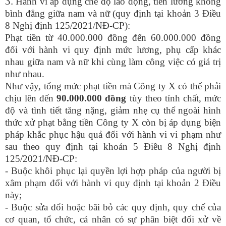
3.
H
ành vi áp dụng chế độ lao động, tiền lương không
bình đẳng giữa nam và nữ
(quy định tại khoản 3 Điều
8
Nghị định 125/2021/NĐ-CP
):
Phạt tiền từ
4
0.000.000 đồng đến
6
0.000.000 đồng
đối với hành vi quy định mức lương, phụ cấp khác
nhau giữa nam và nữ khi cùng làm công việc có giá trị
như nhau.
Như vậy, tổng mức phạt tiền mà Công ty X có thể phải
chịu lên đến
90.000.000 đồng
tùy theo tính chất, mức
độ và tình tiết tăng nặng, giảm nhẹ cụ thể
ngoài hình
thức xử phạt bằng tiền Công ty X còn bị áp dụng biện
pháp khắc phục hậu quả đối với hành vi vi phạm như
sau theo quy định tại khoản 5 Điều 8 Nghị định
125/2021/NĐ-CP:
- B
uộc khôi phục lại quyền lợi hợp pháp của người bị
xâm phạm đối với hành vi quy định tại khoản 2 Điều
này;
-
Buộc sửa đổi hoặc bãi bỏ các quy định, quy chế của
cơ quan, tổ chức, cá nhân có sự phân biệt đối xử về