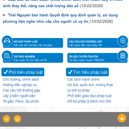
(10/02/2026)
sinh thay thế, nâng cao chất lượng dân số
Thái Nguyên ban hành Quyết định quy định quản lý, sử dụng
(10/02/2026)
phương tiện nghe nhìn cấp cho người có uy tín
HỎI ĐÁP PHÁP LUẬT
CÁC CÂU HỎI THƯỜNG GẶP
Đặt câu hỏi mà bạn cần trợ giúp
Liên quan đến luật pháp VN
THI TRẮC NGHIỆM
TÀI LIỆU TUYÊN TRUYỀN
Các cuộc thi tìm hiểu về PL
Tài liệu tuyên truyền PBGDPL
Phổ biến pháp luật
Tìm hiểu pháp luật
Chủ trương, chính sách
Cải cách hành chính
Hướng dẫn nghiệp vụ
Hộ tịch, quốc tịch, chứng thực
Các câu hỏi thường gặp
Lý lịch tư pháp
Lấy ý kiến người dân
Phổ biến giáo dục pháp luật
Tờ gấp, Pano, Áp phích
Hỗ trợ pháp lý dành cho DN