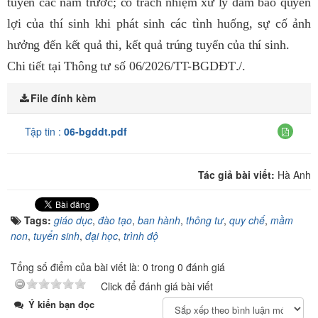
tuyển các năm trước; có trách nhiệm xử lý đảm bảo quyền
lợi của thí sinh khi phát sinh các tình huống, sự cố ảnh
hưởng đến kết quả thi, kết quả trúng tuyển của thí sinh.
Chi tiết tại Thông tư số
06/2026/TT-BGDĐT
./.
File đính kèm
Tập tin :
06-bgddt.pdf
Tác giả bài viết:
Hà Anh
Tags:
giáo dục
,
đào tạo
,
ban hành
,
thông tư
,
quy chế
,
mầm
non
,
tuyển sinh
,
đại học
,
trình độ
Tổng số điểm của bài viết là: 0 trong 0 đánh giá
Click để đánh giá bài viết
Ý kiến bạn đọc