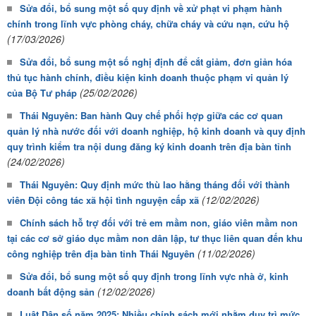
Sửa đổi, bổ sung một số quy định về xử phạt vi phạm hành
chính trong lĩnh vực phòng cháy, chữa cháy và cứu nạn, cứu hộ
(17/03/2026)
Sửa đổi, bổ sung một số nghị định để cắt giảm, đơn giản hóa
thủ tục hành chính, điều kiện kinh doanh thuộc phạm vi quản lý
(25/02/2026)
của Bộ Tư pháp
Thái Nguyên: Ban hành Quy chế phối hợp giữa các cơ quan
quản lý nhà nước đối với doanh nghiệp, hộ kinh doanh và quy định
quy trình kiểm tra nội dung đăng ký kinh doanh trên địa bàn tỉnh
(24/02/2026)
Thái Nguyên: Quy định mức thù lao hằng tháng đối với thành
(12/02/2026)
viên Đội công tác xã hội tình nguyện cấp xã
Chính sách hỗ trợ đối với trẻ em mầm non, giáo viên mầm non
tại các cơ sở giáo dục mầm non dân lập, tư thục liên quan đến khu
(11/02/2026)
công nghiệp trên địa bàn tỉnh Thái Nguyên
Sửa đổi, bổ sung một số quy định trong lĩnh vực nhà ở, kinh
(12/02/2026)
doanh bất động sản
Luật Dân số năm 2025: Nhiều chính sách mới nhằm duy trì mức