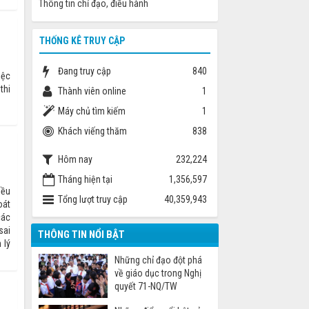
Thông tin chỉ đạo, điều hành
THỐNG KÊ TRUY CẬP
Đang truy cập
840
iệc
thi
Thành viên online
1
Máy chủ tìm kiếm
1
Khách viếng thăm
838
Hôm nay
232,224
Tháng hiện tại
1,356,597
iều
Tổng lượt truy cập
40,359,943
oát
các
sai
THÔNG TIN NỔI BẬT
 lý
Những chỉ đạo đột phá
về giáo dục trong Nghị
quyết 71-NQ/TW