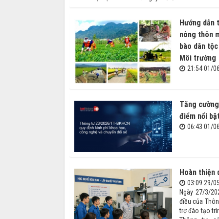
Hướng dẫn t
nông thôn m
bào dân tộc
Môi trường
21:54 01/0
Tăng cường 
điểm nổi b
06:43 01/0
Hoàn thiện 
03:09 29/0
Ngày 27/3/202
điều của Thôn
trợ đào tạo tr