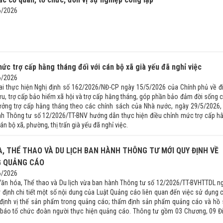
6/2026
ức trợ cấp hằng tháng đối với cán bộ xã già yếu đã nghỉ việc
6/2026
ai thực hiện Nghị định số 162/2026/NĐ-CP ngày 15/5/2026 của Chính phủ về đ
ưu, trợ cấp bảo hiểm xã hội và trợ cấp hằng tháng, góp phần bảo đảm đời sống 
ởng trợ cấp hằng tháng theo các chính sách của Nhà nước, ngày 29/5/2026,
nh Thông tư số 12/2026/TT-BNV hướng dẫn thực hiện điều chỉnh mức trợ cấp h
án bộ xã, phường, thị trấn già yếu đã nghỉ việc.
, THỂ THAO VÀ DU LỊCH BAN HÀNH THÔNG TƯ MỚI QUY ĐỊNH VỀ
 QUẢNG CÁO
6/2026
Văn hóa, Thể thao và Du lịch vừa ban hành Thông tư số 12/2026/TT-BVHTTDL n
 định chi tiết một số nội dung của Luật Quảng cáo liên quan đến việc sử dụng 
định vị thế sản phẩm trong quảng cáo; thẩm định sản phẩm quảng cáo và hồ 
 báo tổ chức đoàn người thực hiện quảng cáo. Thông tư gồm 03 Chương, 09 Đ