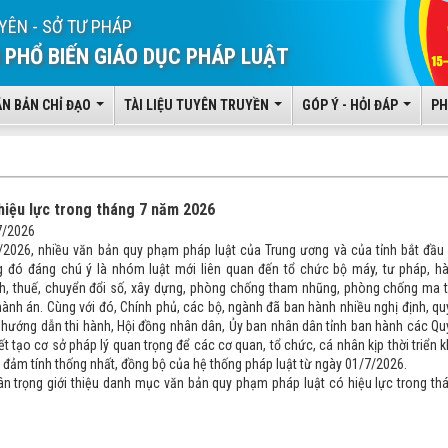
YÊN - SỞ TƯ PHÁP
 PHỔ BIẾN GIÁO DỤC PHÁP LUẬT
ĂN BẢN CHỈ ĐẠO
TÀI LIỆU TUYÊN TRUYỀN
GÓP Ý - HỎI ĐÁP
PH
hiệu lực trong tháng 7 năm 2026
7/2026
/2026, nhiều văn bản quy phạm pháp luật của Trung ương và của tỉnh bắt đầu
ng đó đáng chú ý là nhóm luật mới liên quan đến tổ chức bộ máy, tư pháp, h
ính, thuế, chuyển đổi số, xây dựng, phòng chống tham nhũng, phòng chống ma t
hành án. Cùng với đó, Chính phủ, các bộ, ngành đã ban hành nhiều nghị định, qu
ư hướng dẫn thi hành, Hội đồng nhân dân, Ủy ban nhân dân tỉnh ban hành các Qu
ết tạo cơ sở pháp lý quan trọng để các cơ quan, tổ chức, cá nhân kịp thời triển k
 đảm tính thống nhất, đồng bộ của hệ thống pháp luật từ ngày 01/7/2026.
ân trọng giới thiệu danh mục văn bản quy phạm pháp luật có hiệu lực trong th