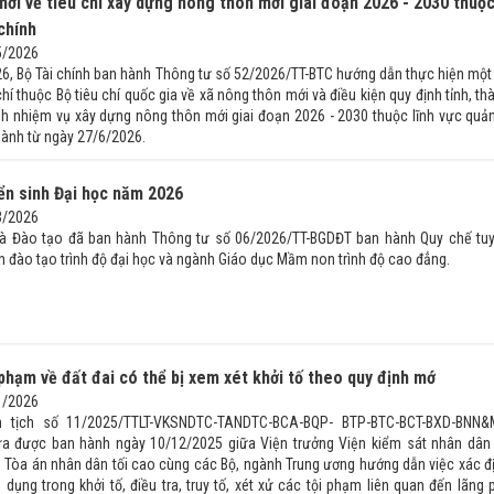
ới về tiêu chí xây dựng nông thôn mới giai đoạn 2026 - 2030 thuộ
 chính
5/2026
6, Bộ Tài chính ban hành Thông tư số 52/2026/TT-BTC hướng dẫn thực hiện một
chí thuộc Bộ tiêu chí quốc gia về xã nông thôn mới và điều kiện quy định tỉnh, th
h nhiệm vụ xây dựng nông thôn mới giai đoạn 2026 - 2030 thuộc lĩnh vực quản
 hành từ ngày 27/6/2026.
ển sinh Đại học năm 2026
3/2026
và Đào tạo đã ban hành Thông tư số 06/2026/TT-BGDĐT ban hành Quy chế tu
h đào tạo trình độ đại học và ngành Giáo dục Mầm non trình độ cao đẳng.
 phạm về đất đai có thể bị xem xét khởi tố theo quy định mớ
1/2026
n tịch số 11/2025/TTLT-VKSNDTC-TANDTC-BCA-BQP- BTP-BTC-BCT-BXD-BNN&
a được ban hành ngày 10/12/2025 giữa Viện trưởng Viện kiểm sát nhân dân 
 Tòa án nhân dân tối cao cùng các Bộ, ngành Trung ương hướng dẫn việc xác đ
 dụng trong khởi tố, điều tra, truy tố, xét xử các tội phạm liên quan đến lãng p