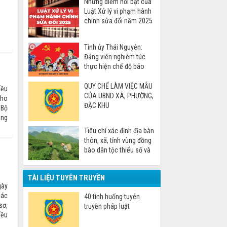
Những điểm nổi bật của
Luật Xử lý vi phạm hành
chính sửa đổi năm 2025
Tỉnh ủy Thái Nguyên:
Đảng viên nghiêm túc
thực hiện chế độ báo
cáo khi đi nước ngoài
QUY CHẾ LÀM VIỆC MẪU
iều
CỦA UBND XÃ, PHƯỜNG,
cho
ĐẶC KHU
 Bộ
ằng
Tiêu chí xác định địa bàn
thôn, xã, tỉnh vùng đồng
bào dân tộc thiểu số và
miền núi
TÀI LIỆU TUYÊN TRUYỀN
gày
các
40 tình huống tuyên
sơ,
truyền pháp luật
iều