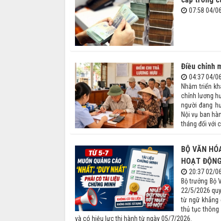
07:58 04/0
Điều chỉnh m
04:37 04/0
Nhằm triển kh
chỉnh lương h
người đang hư
Nội vụ ban hà
tháng đối với c
BỘ VĂN HÓA
HOẠT ĐỘNG
20:37 02/0
Bộ trưởng Bộ 
22/5/2026 quy
từ ngữ khẳng 
thủ tục thông
và có hiệu lực thi hành từ ngày 05/7/2026.