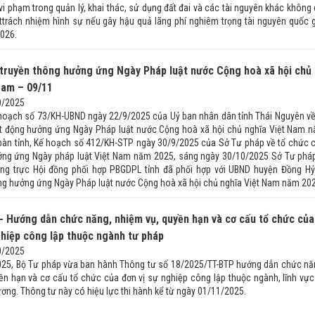
vi phạm trong quản lý, khai thác, sử dụng đất đai và các tài nguyên khác không 
ttrách nhiệm hình sự nếu gây hậu quả lãng phí nghiêm trọng tài nguyên quốc g
2026.
truyền thông hưởng ứng Ngày Pháp luật nước Cộng hoà xã hội chủ
Nam – 09/11
0/2025
hoạch số 73/KH-UBND ngày 22/9/2025 của Uỷ ban nhân dân tỉnh Thái Nguyên về
t động hưởng ứng Ngày Pháp luật nước Cộng hoà xã hội chủ nghĩa Việt Nam 
 bàn tỉnh, Kế hoạch số 412/KH-STP ngày 30/9/2025 của Sở Tư pháp về tổ chức 
ởng ứng Ngày pháp luật Việt Nam năm 2025, sáng ngày 30/10/2025 Sở Tư phá
ng trực Hội đồng phối hợp PBGDPL tỉnh đã phối hợp với UBND huyện Đồng Hỷ
động hưởng ứng Ngày Pháp luật nước Cộng hoà xã hội chủ nghĩa Việt Nam năm 20
- Hướng dẫn chức năng, nhiệm vụ, quyền hạn và cơ cấu tổ chức của
ghiệp công lập thuộc ngành tư pháp
0/2025
25, Bộ Tư pháp vừa ban hành Thông tư số 18/2025/TT-BTP hướng dẫn chức nă
ền hạn và cơ cấu tổ chức của đơn vị sự nghiệp công lập thuộc ngành, lĩnh vực
ơng. Thông tư này có hiệu lực thi hành kể từ ngày 01/11/2025.