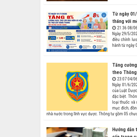
Từ ngày 01/
tháng với m
21:36 08/0
Ngày 29/5/202
điều chỉnh lư
hành từ ngày 
Tăng cường 
theo Thông
23:07 04/0
Ngày 01/6/202
của Luật Dược
đặc biệt. Thô
loại thuốc và
mục đích; đồn
nhà nước trong lĩnh vực dược. Thông tư gồm 05 chươn
Hướng dẫn t
cấp trong c