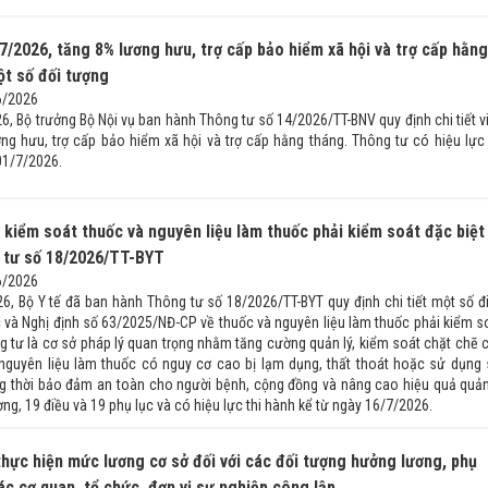
7/2026, tăng 8% lương hưu, trợ cấp bảo hiểm xã hội và trợ cấp hằng
ột số đối tượng
6/2026
6, Bộ trưởng Bộ Nội vụ ban hành Thông tư số 14/2026/TT-BNV quy định chi tiết v
ơng hưu, trợ cấp bảo hiểm xã hội và trợ cấp hằng tháng. Thông tư có hiệu lực 
01/7/2026.
kiểm soát thuốc và nguyên liệu làm thuốc phải kiểm soát đặc biệt
 tư số 18/2026/TT-BYT
6/2026
6, Bộ Y tế đã ban hành Thông tư số 18/2026/TT-BYT quy định chi tiết một số đ
 và Nghị định số 63/2025/NĐ-CP về thuốc và nguyên liệu làm thuốc phải kiểm s
ng tư là cơ sở pháp lý quan trọng nhằm tăng cường quản lý, kiểm soát chặt chẽ 
 nguyên liệu làm thuốc có nguy cơ cao bị lạm dụng, thất thoát hoặc sử dụng 
g thời bảo đảm an toàn cho người bệnh, cộng đồng và nâng cao hiệu quả quản
g, 19 điều và 19 phụ lục và có hiệu lực thi hành kể từ ngày 16/7/2026.
hực hiện mức lương cơ sở đối với các đối tượng hưởng lương, phụ
ác cơ quan, tổ chức, đơn vị sự nghiệp công lập