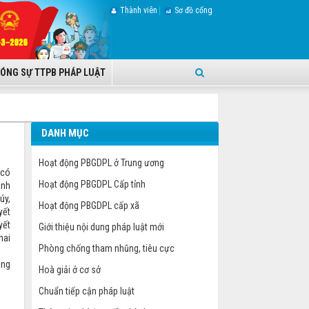
Thành viên
Sơ đồ cổng
ÓNG SỰ TTPB PHÁP LUẬT
DANH MỤC
Hoạt động PBGDPL ở Trung ương
 có
Hoạt động PBGDPL Cấp tỉnh
ành
úy,
Hoạt động PBGDPL cấp xã
yết
yết
Giới thiệu nội dung pháp luật mới
hai
Phòng chống tham nhũng, tiêu cực
áng
Hoà giải ở cơ sở
Chuẩn tiếp cận pháp luật