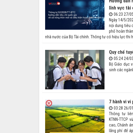
Hướng dẫn m
lĩnh vực tài
06:23 27/0
Ngày 14/5/202
nội dung tiêu 
phố hoàn thàn
nhà nước của Bộ Tài chính. Thông tư có hiệu lực thi
Quy chế tuy
05:24 24/0
Bộ Giáo dục 
sinh các ngàn
7 hành vi vi
03:28 26/0
Thông tư liê
KTNN-TTCP vừ
cao, Chánh án
lãng phí để áp