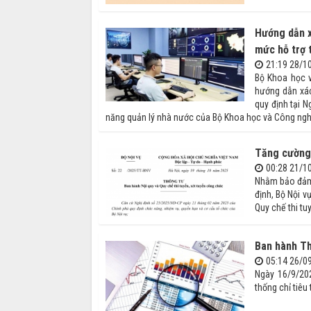
Hướng dẫn x
mức hỗ trợ 
21:19 28/1
Bộ Khoa học 
hướng dẫn xác
quy định tại 
năng quản lý nhà nước của Bộ Khoa học và Công ngh
Tăng cường 
00:28 21/1
Nhằm bảo đảm 
định, Bộ Nội 
Quy chế thi tu
Ban hành Th
05:14 26/0
Ngày 16/9/20
thống chỉ tiêu