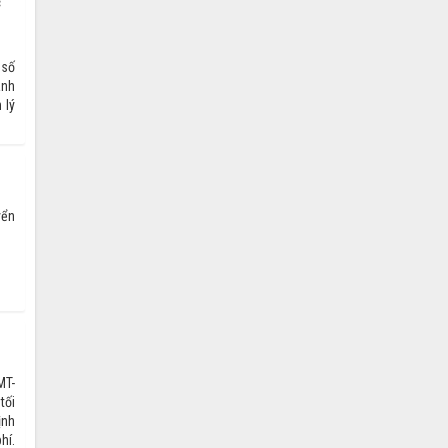
c
 số
ành
 lý
yển
MT-
tối
ịnh
hí.