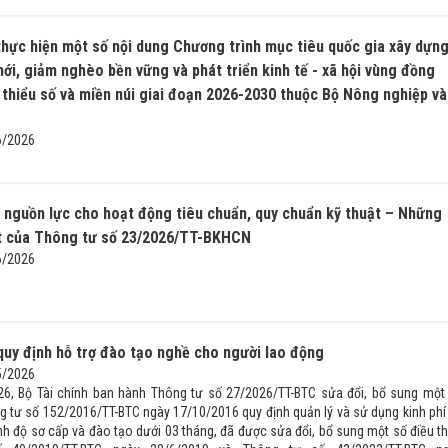
hực hiện một số nội dung Chương trình mục tiêu quốc gia xây dựn
ới, giảm nghèo bền vững và phát triển kinh tế - xã hội vùng đồng
 thiểu số và miền núi giai đoạn 2026-2030 thuộc Bộ Nông nghiệp và
6/2026
nguồn lực cho hoạt động tiêu chuẩn, quy chuẩn kỹ thuật – Những
ật của Thông tư số 23/2026/TT-BKHCN
6/2026
quy định hỗ trợ đào tạo nghề cho người lao động
5/2026
6, Bộ Tài chính ban hành Thông tư số 27/2026/TT-BTC sửa đổi, bổ sung một
g tư số 152/2016/TT-BTC ngày 17/10/2016 quy định quản lý và sử dụng kinh phí
ình độ sơ cấp và đào tạo dưới 03 tháng, đã được sửa đổi, bổ sung một số điều t