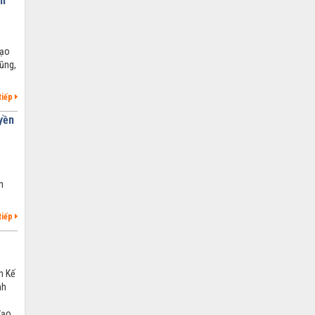
nh
đạo
ũng,
tiếp
yền
h
tiếp
n Kế
nh
đạo