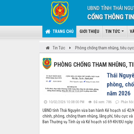
UBND TỈNH THÁI NGU
CỔNG THÔNG TIN
TRANG CHỦ
GIỚI THIỆU
TIN TỨC
V
Tin Tức
Phòng chống tham nhũng, tiêu cực
PHÒNG CHỐNG THAM NHŨNG, TI
Thái Nguyê
phòng, chố
năm 2026
10/02/2026 10:08:00 PM
Đã xem: 786
Phản hồi:
UBND tỉnh Thái Nguyên vừa ban hành Kế hoạch số 42/KH
chính, phòng, chống tham nhũng, lãng phí, tiêu cực v
Ban Thường vụ Tỉnh ủy và Kế hoạch số 69-KH/ĐU ngày