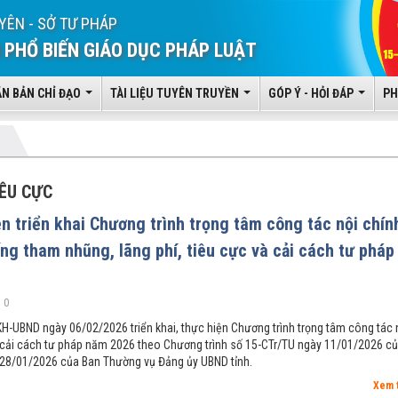
YÊN - SỞ TƯ PHÁP
 PHỔ BIẾN GIÁO DỤC PHÁP LUẬT
ĂN BẢN CHỈ ĐẠO
TÀI LIỆU TUYÊN TRUYỀN
GÓP Ý - HỎI ĐÁP
PH
ÊU CỰC
n triển khai Chương trình trọng tâm công tác nội chín
ng tham nhũng, lãng phí, tiêu cực và cải cách tư pháp
 0
-UBND ngày 06/02/2026 triển khai, thực hiện Chương trình trọng tâm công tác 
à cải cách tư pháp năm 2026 theo Chương trình số 15-CTr/TU ngày 11/01/2026 c
 28/01/2026 của Ban Thường vụ Đảng ủy UBND tỉnh.
Xem 