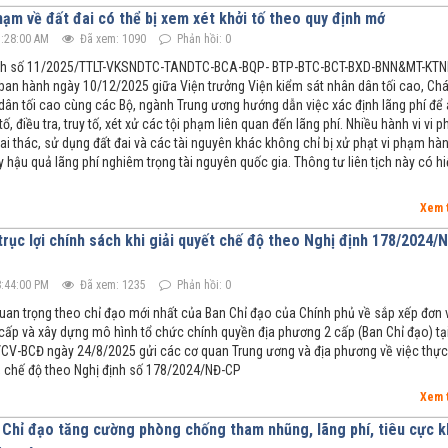
phạm về đất đai có thể bị xem xét khởi tố theo quy định mớ
:28:00 AM
Đã xem: 1090
Phản hồi: 0
tịch số 11/2025/TTLT-VKSNDTC-TANDTC-BCA-BQP- BTP-BTC-BCT-BXD-BNN&MT-KTN
an hành ngày 10/12/2025 giữa Viện trưởng Viện kiểm sát nhân dân tối cao, Ch
dân tối cao cùng các Bộ, ngành Trung ương hướng dẫn việc xác định lãng phí để
tố, điều tra, truy tố, xét xử các tội phạm liên quan đến lãng phí. Nhiều hành vi vi 
hai thác, sử dụng đất đai và các tài nguyên khác không chỉ bị xử phạt vi phạm hà
 hậu quả lãng phí nghiêm trọng tài nguyên quốc gia. Thông tư liên tịch này có h
Xem 
ục lợi chính sách khi giải quyết chế độ theo Nghị định 178/2024/
:44:00 PM
Đã xem: 1235
Phản hồi: 0
quan trọng theo chỉ đạo mới nhất của Ban Chỉ đạo của Chính phủ về sắp xếp đơn 
cấp và xây dựng mô hình tổ chức chính quyền địa phương 2 cấp (Ban Chỉ đạo) tạ
CV-BCĐ ngày 24/8/2025 gửi các cơ quan Trung ương và địa phương về việc thực
, chế độ theo Nghị định số 178/2024/NĐ-CP
Xem 
 Chỉ đạo tăng cường phòng chống tham nhũng, lãng phí, tiêu cực k