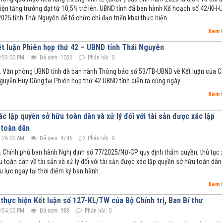
iện tăng trưởng đạt từ 10,5% trở lên. UBND tỉnh đã ban hành Kế hoạch số 42/KH
25 tỉnh Thái Nguyên để tổ chức chỉ đạo triển khai thực hiện.
Xem 
t luận Phiên họp thứ 42 – UBND tỉnh Thái Nguyên
:53:00 PM
Đã xem: 1056
Phản hồi: 0
 Văn phòng UBND tỉnh đã ban hành Thông báo số 53/TB-UBND về Kết luận của 
Nguyễn Huy Dũng tại Phiên họp thứ 42 UBND tỉnh diễn ra cùng ngày.
Xem 
ác lập quyền sở hữu toàn dân và xử lý đối với tài sản được xác lập
 toàn dân
:26:00 AM
Đã xem: 4746
Phản hồi: 0
 Chính phủ ban hành Nghị định số 77/2025/NĐ-CP quy định thẩm quyền, thủ tục
 toàn dân về tài sản và xử lý đối với tài sản được xác lập quyền sở hữu toàn dân
u lực ngay tại thời điểm ký ban hành.
Xem 
thực hiện Kết luận số 127-KL/TW của Bộ Chính trị, Ban Bí thư
:54:00 PM
Đã xem: 983
Phản hồi: 0