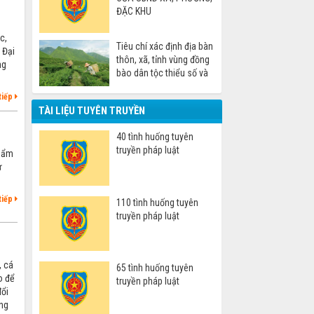
ĐẶC KHU
c,
Tiêu chí xác định địa bàn
 Đại
thôn, xã, tỉnh vùng đồng
ng
bào dân tộc thiểu số và
miền núi
tiếp
TÀI LIỆU TUYÊN TRUYỀN
40 tình huống tuyên
truyền pháp luật
thẩm
ư
tiếp
110 tình huống tuyên
truyền pháp luật
, cá
65 tình huống tuyên
o để
truyền pháp luật
đổi
ng