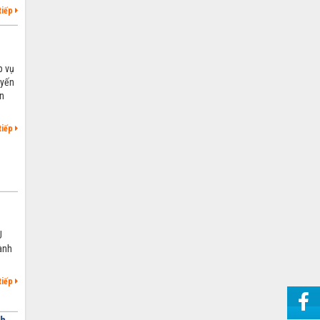
tiếp
p vụ
uyến
an
tiếp
U
ành
tiếp