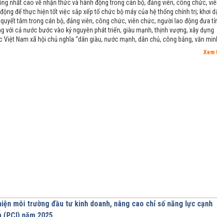
ng nhất cao về nhận thức và hành động trong cán bộ, đảng viên, công chức, vi
động để thực hiện tốt việc sắp xếp tổ chức bộ máy của hệ thống chính trị; khơi d
, quyết tâm trong cán bộ, đảng viên, công chức, viên chức, người lao động đưa tỉ
g với cả nước bước vào kỷ nguyên phát triển, giàu mạnh, thịnh vượng, xây dựng
 Việt Nam xã hội chủ nghĩa “dân giàu, nước mạnh, dân chủ, công bằng, văn min
Xem 
hiện môi trường đầu tư kinh doanh, nâng cao chỉ số năng lực cạnh
h (PCI) năm 2025