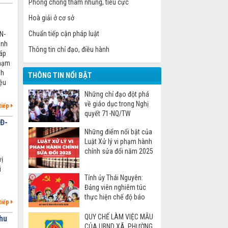
Phòng chống tham nhũng, tiêu cực
Hoà giải ở cơ sở
Chuẩn tiếp cận pháp luật
N-
ánh
Thông tin chỉ đạo, điều hành
 áp
phạm
nh
THÔNG TIN NỔI BẬT
iệu
Những chỉ đạo đột phá
về giáo dục trong Nghị
tiếp
quyết 71-NQ/TW
NĐ-
Những điểm nổi bật của
Luật Xử lý vi phạm hành
chính sửa đổi năm 2025
vị
i
Tỉnh ủy Thái Nguyên:
Đảng viên nghiêm túc
thực hiện chế độ báo
tiếp
cáo khi đi nước ngoài
QUY CHẾ LÀM VIỆC MẪU
hu
CỦA UBND XÃ, PHƯỜNG,