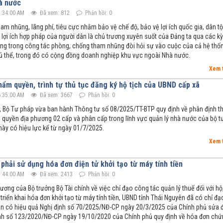
à nước
:34:00 AM
Đã xem: 812
Phản hồi: 0
m nhũng, lãng phí, tiêu cực nhằm bảo vệ chế độ, bảo vệ lợi ích quốc gia, dân tộ
 lợi ích hợp pháp của người dân là chủ trương xuyên suốt của Đảng ta qua các kỳ
ông trong công tác phòng, chống tham nhũng đòi hỏi sự vào cuộc của cả hệ thố
chủ thể, trong đó có cộng đồng doanh nghiệp khu vực ngoài Nhà nước.
Xem 
hẩm quyền, trình tự thủ tục đăng ký hộ tịch của UBND cấp xã
:35:00 AM
Đã xem: 3667
Phản hồi: 0
 Bộ Tư pháp vừa ban hành Thông tư số 08/2025/TT-BTP quy định về phân định 
 quyền địa phương 02 cấp và phân cấp trong lĩnh vực quản lý nhà nước của bộ t
này có hiệu lực kể từ ngày 01/7/2025.
Xem 
phải sử dụng hóa đơn điện tử khởi tạo từ máy tính tiền
:44:00 AM
Đã xem: 2413
Phản hồi: 0
ương của Bộ trưởng Bộ Tài chính về việc chỉ đạo công tác quản lý thuế đối với hộ
riển khai hóa đơn khởi tạo từ máy tính tiền, UBND tỉnh Thái Nguyên đã có chỉ đạ
ện có hiệu quả Nghị định số 70/2025/NĐ-CP ngày 20/3/2025 của Chính phủ sửa 
nh số 123/2020/NĐ-CP ngày 19/10/2020 của Chính phủ quy định về hóa đơn chứ