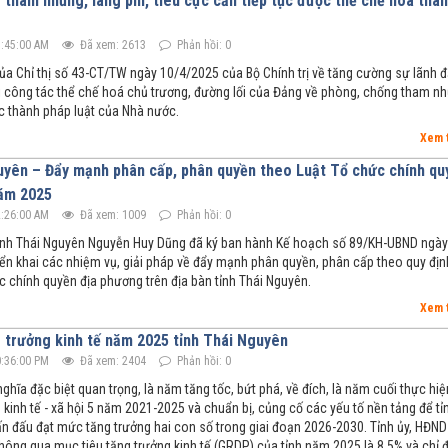
tham nhũng, lãng phí, tiêu cực cần tiếp tục được thể chế hóa thà
:45:00 AM
Đã xem: 2613
Phản hồi: 0
của Chỉ thị số 43-CT/TW ngày 10/4/2025 của Bộ Chính trị về tăng cường sự lãnh 
i công tác thể chế hoá chủ trương, đường lối của Đảng về phòng, chống tham nh
ực thành pháp luật của Nhà nước.
Xem 
uyên – Đẩy mạnh phân cấp, phân quyền theo Luật Tổ chức chính qu
ăm 2025
:26:00 AM
Đã xem: 1009
Phản hồi: 0
ỉnh Thái Nguyên Nguyễn Huy Dũng đã ký ban hành Kế hoạch số 89/KH-UBND ngày
iển khai các nhiệm vụ, giải pháp về đẩy mạnh phân quyền, phân cấp theo quy địn
c chính quyền địa phương trên địa bàn tỉnh Thái Nguyên.
Xem 
g trưởng kinh tế năm 2025 tỉnh Thái Nguyên
:36:00 PM
Đã xem: 2404
Phản hồi: 0
hĩa đặc biệt quan trọng, là năm tăng tốc, bứt phá, về đích, là năm cuối thực hiệ
 kinh tế - xã hội 5 năm 2021-2025 và chuẩn bị, củng cố các yếu tố nền tảng để tỉ
n đấu đạt mức tăng trưởng hai con số trong giai đoạn 2026-2030. Tỉnh ủy, HĐND
thông qua mục tiêu tăng trưởng kinh tế (GRDP) của tỉnh năm 2025 là 8,5% và chỉ 