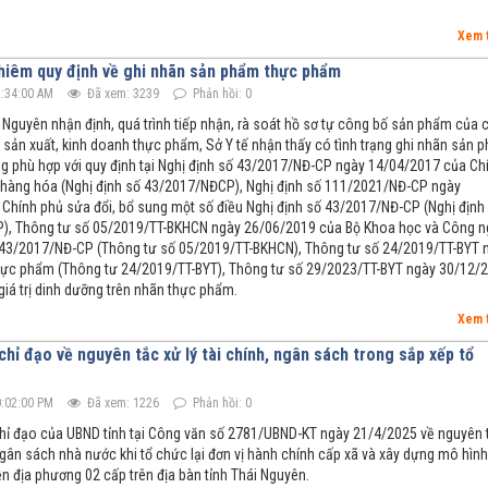
Xem 
hiêm quy định về ghi nhãn sản phẩm thực phẩm
:34:00 AM
Đã xem: 3239
Phản hồi: 0
i Nguyên nhận định, quá trình tiếp nhận, rà soát hồ sơ tự công bố sản phẩm của 
 sản xuất, kinh doanh thực phẩm, Sở Y tế nhận thấy có tình trạng ghi nhãn sản 
g phù hợp với quy định tại Nghị định số 43/2017/NĐ-CP ngày 14/04/2017 của Ch
 hàng hóa (Nghị định số 43/2017/NĐCP), Nghị định số 111/2021/NĐ-CP ngày
Chính phủ sửa đổi, bổ sung một số điều Nghị định số 43/2017/NĐ-CP (Nghị định
), Thông tư số 05/2019/TT-BKHCN ngày 26/06/2019 của Bộ Khoa học và Công 
 số 43/2017/NĐ-CP (Thông tư số 05/2019/TT-BKHCN), Thông tư số 24/2019/TT-BYT 
 thực phẩm (Thông tư 24/2019/TT-BYT), Thông tư số 29/2023/TT-BYT ngày 30/12/
iá trị dinh dưỡng trên nhãn thực phẩm.
Xem 
hỉ đạo về nguyên tắc xử lý tài chính, ngân sách trong sắp xếp tổ
:02:00 PM
Đã xem: 1226
Phản hồi: 0
chỉ đạo của UBND tỉnh tại Công văn số 2781/UBND-KT ngày 21/4/2025 về nguyên 
 ngân sách nhà nước khi tổ chức lại đơn vị hành chính cấp xã và xây dựng mô hình
n địa phương 02 cấp trên địa bàn tỉnh Thái Nguyên.