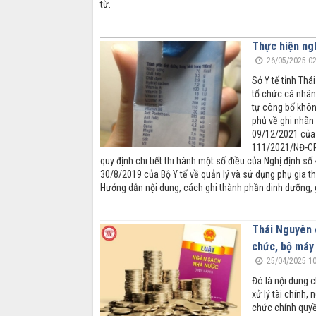
từ.
Thực hiện ng
26/05/2025 02
Sở Y tế tỉnh Thá
tổ chức cá nhân
tự công bố khôn
phủ về ghi nhãn
09/12/2021 của 
111/2021/NĐ-CP
quy định chi tiết thi hành một số điều của Nghị định
30/8/2019 của Bộ Y tế về quản lý và sử dụng phụ gia
Hướng dẫn nội dung, cách ghi thành phần dinh dưỡng, g
Thái Nguyên c
chức, bộ máy
25/04/2025 10
Đó là nội dung 
xử lý tài chính,
chức chính quyề