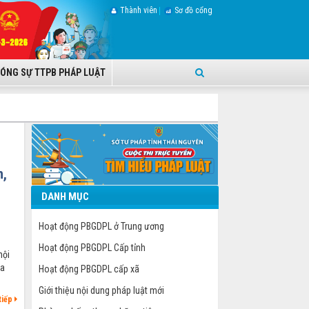
Thành viên
Sơ đồ cổng
ÓNG SỰ TTPB PHÁP LUẬT
h,
DANH MỤC
Hoạt động PBGDPL ở Trung ương
Hoạt động PBGDPL Cấp tỉnh
nội
ủa
Hoạt động PBGDPL cấp xã
Giới thiệu nội dung pháp luật mới
tiếp