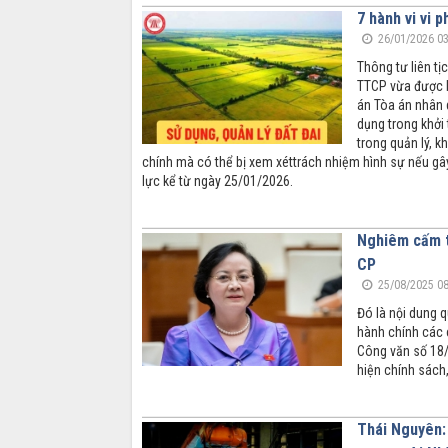
7 hành vi vi 
26/01/2026 03
Thông tư liên 
TTCP vừa được b
án Tòa án nhân 
dụng trong khởi 
trong quản lý, k
chính mà có thể bị xem xéttrách nhiệm hình sự nếu gây
lực kể từ ngày 25/01/2026.
Nghiêm cấm tr
CP
25/08/2025 08
Đó là nội dung 
hành chính các 
Công văn số 18/
hiện chính sách
Thái Nguyên: