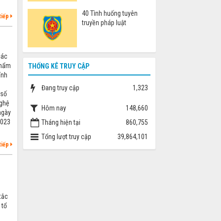
40 Tình huống tuyên
tiếp
truyền pháp luật
các
phẩm
THỐNG KÊ TRUY CẬP
ính
Đang truy cập
1,323
 số
nghệ
Hôm nay
148,660
ngày
2023
Tháng hiện tại
860,755
Tổng lượt truy cập
39,864,101
tiếp
tắc
 tổ