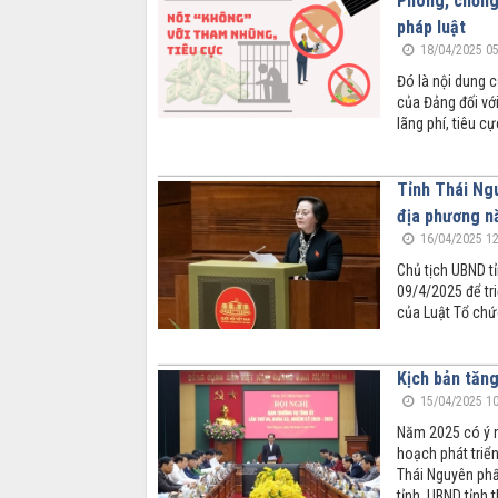
Phòng, chống 
pháp luật
18/04/2025 05
Đó là nội dung 
của Đảng đối vớ
lãng phí, tiêu c
Tỉnh Thái Ng
địa phương n
16/04/2025 12
Chủ tịch UBND t
09/4/2025 để tr
của Luật Tổ chứ
Kịch bản tăn
15/04/2025 10
Năm 2025 có ý ng
hoạch phát triển
Thái Nguyên phấ
tỉnh, UBND tỉnh 