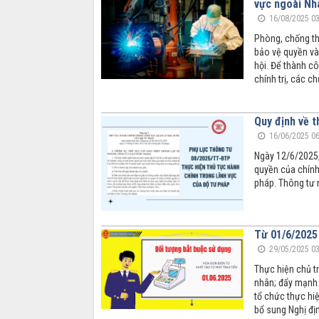
vực ngoài Nh
16/08/2025 03
Phòng, chống tha
bảo vệ quyền và
hội. Để thành c
chính trị, các 
Quy định về t
16/06/2025 06
Ngày 12/6/2025,
quyền của chính
pháp. Thông tư 
Từ 01/6/2025 
29/05/2025 03
Thực hiện chủ tr
nhân; đẩy mạnh t
tổ chức thực hi
bổ sung Nghị đị