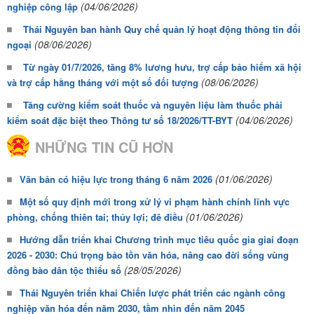
(04/06/2026)
nghiệp công lập
Thái Nguyên ban hành Quy chế quản lý hoạt động thông tin đối
(08/06/2026)
ngoại
Từ ngày 01/7/2026, tăng 8% lương hưu, trợ cấp bảo hiểm xã hội
(08/06/2026)
và trợ cấp hằng tháng với một số đối tượng
Tăng cường kiểm soát thuốc và nguyên liệu làm thuốc phải
(04/06/2026)
kiểm soát đặc biệt theo Thông tư số 18/2026/TT-BYT
NHỮNG TIN CŨ HƠN
(01/06/2026)
Văn bản có hiệu lực trong tháng 6 năm 2026
Một số quy định mới trong xử lý vi phạm hành chính lĩnh vực
(01/06/2026)
phòng, chống thiên tai; thủy lợi; đê điều
Hướng dẫn triển khai Chương trình mục tiêu quốc gia giai đoạn
2026 - 2030: Chú trọng bảo tồn văn hóa, nâng cao đời sống vùng
(28/05/2026)
đồng bào dân tộc thiểu số
Thái Nguyên triển khai Chiến lược phát triển các ngành công
nghiệp văn hóa đến năm 2030, tầm nhìn đến năm 2045