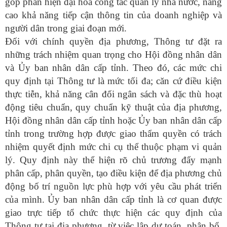
góp phần hiện đại hóa công tác quản lý nhà nước, nâng
cao khả năng tiếp cận thông tin của doanh nghiệp và
người dân trong giai đoạn mới.
Đối với chính quyền địa phương, Thông tư đặt ra
những trách nhiệm quan trọng cho Hội đồng nhân dân
và Ủy ban nhân dân cấp tỉnh. Theo đó, các mức chi
quy định tại Thông tư là mức tối đa; căn cứ điều kiện
thực tiễn, khả năng cân đối ngân sách và đặc thù hoạt
động tiêu chuẩn, quy chuẩn kỹ thuật của địa phương,
Hội đồng nhân dân cấp tỉnh hoặc Ủy ban nhân dân cấp
tỉnh trong trường hợp được giao thẩm quyền có trách
nhiệm quyết định mức chi cụ thể thuộc phạm vi quản
lý. Quy định này thể hiện rõ chủ trương đẩy mạnh
phân cấp, phân quyền, tạo điều kiện để địa phương chủ
động bố trí nguồn lực phù hợp với yêu cầu phát triển
của mình.
Ủy ban nhân dân cấp tỉnh là cơ quan
được
giao
trực tiếp tổ chức thực hiện các quy định của
Thông tư tại địa phương, từ việc lập dự toán, phân bổ,