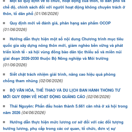
Một số quy định về tổ chức, hoạt động của thôn, tổ dân phố và
chế độ, chính sách đối với người hoạt động không chuyên trách ở
(01/06/2026)
thôn, tổ dân phố
Quy định mới về đánh giá, phân hạng sản phẩm OCOP
(01/06/2026)
Hướng dẫn thực hiện một số nội dung Chương trình mục tiêu
quốc gia xây dựng nông thôn mới, giảm nghèo bền vững và phát
triển kinh tế - xã hội vùng đồng bào dân tộc thiểu số và miền núi
giai đoạn 2026-2030 thuộc Bộ Nông nghiệp và Môi trường
(01/06/2026)
Siết chặt trách nhiệm giải trình, nâng cao hiệu quả phòng
(02/06/2026)
chống tham nhũng
BỘ VĂN HÓA, THỂ THAO VÀ DU LỊCH BAN HÀNH THÔNG TƯ
(02/06/2026)
MỚI QUY ĐỊNH VỀ HOẠT ĐỘNG QUẢNG CÁO
Thái Nguyên: Phấn đấu hoàn thành 5.661 căn nhà ở xã hội trong
(04/06/2026)
năm 2026
Hướng dẫn thực hiện mức lương cơ sở đối với các đối tượng
hưởng lương, phụ cấp trong các cơ quan, tổ chức, đơn vị sự