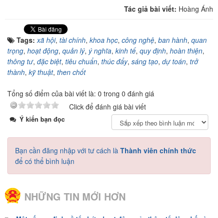
Tác giả bài viết:
Hoàng Ánh
Tags:
xã hội
,
tài chính
,
khoa học
,
công nghệ
,
ban hành
,
quan
trọng
,
hoạt động
,
quản lý
,
ý nghĩa
,
kinh tế
,
quy định
,
hoàn thiện
,
thông tư
,
đặc biệt
,
tiêu chuẩn
,
thúc đẩy
,
sáng tạo
,
dự toán
,
trở
thành
,
kỹ thuật
,
then chốt
Tổng số điểm của bài viết là: 0 trong 0 đánh giá
Click để đánh giá bài viết
Ý kiến bạn đọc
Bạn cần đăng nhập với tư cách là
Thành viên chính thức
để có thể bình luận
NHỮNG TIN MỚI HƠN