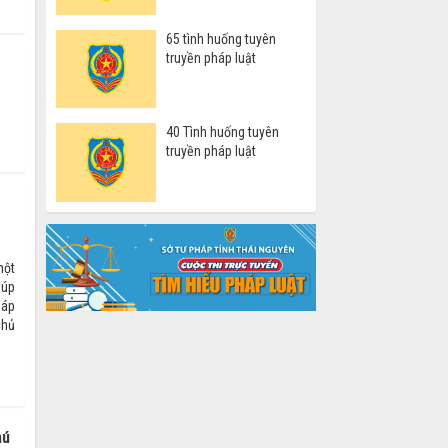
65 tình huống tuyên
truyền pháp luật
40 Tình huống tuyên
truyền pháp luật
một
iúp
háp
chủ
hú