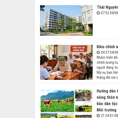
Thái Nguyên
07:52 04/0
Điều chỉnh m
04:37 04/0
Nhằm triển kh
chỉnh lương h
người đang hư
Nội vụ ban hà
tháng đối với c
Hướng dẫn t
nông thôn m
bào dân tộc
Môi trường
21:54 01/0