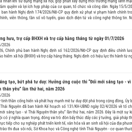
cá nhân khi sử dụng mạng xã hội; góp phần xây dựng môi trường mạng lành mạ
đảm quyền và lợi ích hợp pháp của cơ quan, tổ chức và công dân. Ngày 15/5/2
 ban hành Nghị định 174/2026/NĐ-CP quy định xử phạt vi phạm hành chính tr
hính, viễn thông, tần số vô tuyến, giao dịch điện tử và công nghệ thông tin. N
ng hưu, trợ cấp BHXH và trợ cấp hằng tháng từ ngày 01/7/2026
5/2026
6, Chính phủ ban hành Nghị định số 162/2026/NĐ-CP quy định điều chỉnh lư
ảo hiểm xã hội (BHXH) và trợ cấp hằng tháng. Nghị định có hiệu lực thi hành từ n
áng tạo, bứt phá tư duy: Hưởng ứng cuộc thi “Đổi mới sáng tạo - vì
 thân yêu” lần thứ hai, năm 2026
5/2026
 tinh thần cống hiến và phát huy mạnh mẽ tư duy đột phá trong cộng đồng, Ủy 
h Thái Nguyên đã ban hành Kế hoạch số 131/KH-UBND ngày 02/4/2026 về tổ c
mới sáng tạo - vì Thái Nguyên thân yêu” lần thứ hai, năm 2026. Đây là một sự k
 hội có ý nghĩa quan trọng, đóng vai trò đòn bẩy thúc đẩy các ý tưởng, giải pháp th
rực tiếp cho sự nghiệp phát triển kinh tế, văn hóa và an sinh xã hội của địa phươ
 trào thi đua sôi nổi, Sở Khoa học và Công nghệ tỉnh Thái Nguyên - cơ quan thư