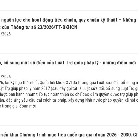
nguồn lực cho hoạt động tiêu chuẩn, quy chuẩn kỹ thuật – Những
ật của Thông tư số 23/2026/TT-BKHCN
6/2026
i, bổ sung một số điều của Luật Trợ giúp pháp lý - những điểm mới
5/2026
6, tại Kỳ họp thứ nhất, Quốc hội khóa XVI đã thông qua Luật sửa đổi, bổ sung 
ật Trợ giúp pháp lý năm 2017 (sau đây gọi tắt là Luật sửa đổi, bổ sung Luật Trợ g
t được ban hành nhằm tiếp tục hoàn thiện cơ chế bảo đảm quyền được trợ giúp p
dân, đáp ứng yêu cầu cải cách tư pháp, xây dựng Nhà nước pháp quyền xã hội 
 trong giai đoạn mới.
riển khai Chương trình mục tiêu quốc gia giai đoạn 2026 - 2030: C