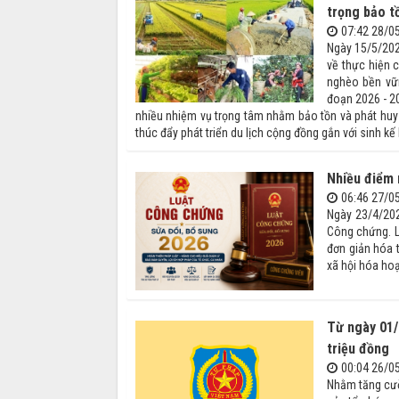
trọng bảo t
07:42 28/0
Ngày 15/5/202
về thực hiện 
nghèo bền vữn
đoạn 2026 - 2
nhiều nhiệm vụ trọng tâm nhằm bảo tồn và phát huy g
thúc đẩy phát triển du lịch cộng đồng gắn với sinh kế
Nhiều điểm 
06:46 27/0
Ngày 23/4/202
Công chứng. L
đơn giản hóa 
xã hội hóa ho
Từ ngày 01/
triệu đồng
00:04 26/0
Nhằm tăng cườ