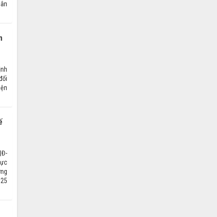
dân
n
ịnh
đổi
iện
ế
QĐ-
hực
ơng
025