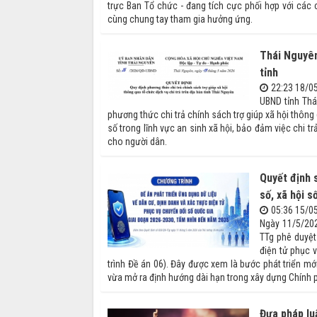
trực Ban Tổ chức - đang tích cực phối hợp với các
cùng chung tay tham gia hưởng ứng.
Thái Nguyên
tỉnh
22:23 18/0
UBND tỉnh Thá
phương thức chi trả chính sách trợ giúp xã hội thông
số trong lĩnh vực an sinh xã hội, bảo đảm việc chi tr
cho người dân.
Quyết định 
số, xã hội s
05:36 15/0
Ngày 11/5/202
TTg phê duyệt
điện tử phục 
trình Đề án 06). Đây được xem là bước phát triển mớ
vừa mở ra định hướng dài hạn trong xây dựng Chính ph
Đưa pháp lu