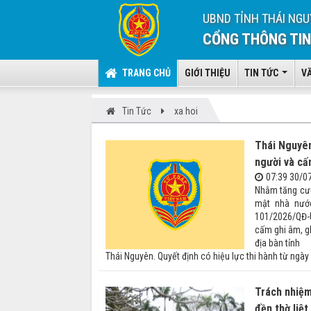
UBND TỈNH THÁI NGU
CỔNG THÔNG TIN
TRANG CHỦ
GIỚI THIỆU
TIN TỨC
V
Tin Tức
xa hoi
Thái Nguyên
người và cấ
07:39 30/0
Nhằm tăng cườn
mật nhà nước
101/2026/QĐ-U
cấm ghi âm, g
địa bàn tỉnh
Thái Nguyên. Quyết định có hiệu lực thi hành từ ngày
Trách nhiệm 
đền thờ liệt