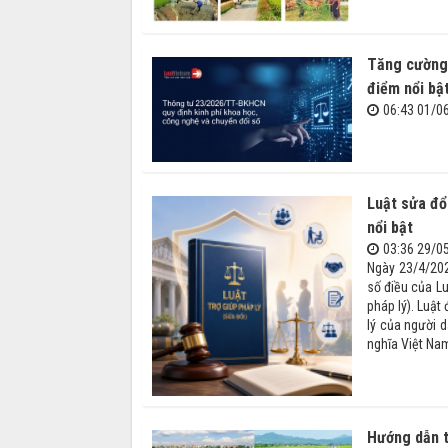
Tăng cường 
điểm nổi b
06:43 01/0
Luật sửa đổ
nổi bật
03:36 29/0
Ngày 23/4/202
số điều của Lu
pháp lý). Luậ
lý của người 
nghĩa Việt Nam
Hướng dẫn t