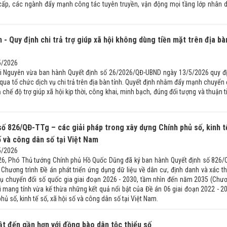
 cấp, các ngành đẩy mạnh công tác tuyên truyền, vận động mọi tầng lớp nhân 
 - Quy định chi trả trợ giúp xã hội không dùng tiền mặt trên địa bà
5/2026
i Nguyên vừa ban hành Quyết định số 26/2026/QĐ-UBND ngày 13/5/2026 quy đ
 qua tổ chức dịch vụ chi trả trên địa bàn tỉnh. Quyết định nhằm đẩy mạnh chuyển 
ả chế độ trợ giúp xã hội kịp thời, công khai, minh bạch, đúng đối tượng và thuận t
số 826/QĐ-TTg – các giải pháp trong xây dựng Chính phủ số, kinh t
ố và công dân số tại Việt Nam
5/2026
6, Phó Thủ tướng Chính phủ Hồ Quốc Dũng đã ký ban hành Quyết định số 826/
 Chương trình Đề án phát triển ứng dụng dữ liệu về dân cư, định danh và xác t
vụ chuyển đổi số quốc gia giai đoạn 2026 - 2030, tầm nhìn đến năm 2035 (Chư
i mang tính vừa kế thừa những kết quả nổi bật của Đề án 06 giai đoạn 2022 - 2
ủ số, kinh tế số, xã hội số và công dân số tại Việt Nam.
ật đến gần hơn với đồng bào dân tộc thiểu số