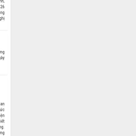
nh,
026
ong
ghị
ơng
gày
ban
hức
iện
iết
ng.
ờng