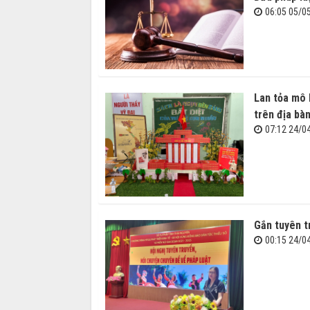
06:05 05/0
Lan tỏa mô 
trên địa bàn
07:12 24/0
Gắn tuyên t
00:15 24/0