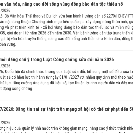
ồn văn hóa, nâng cao đời sống vùng đồng bào dân tộc thiểu số
5/2026
6, Bộ Văn hóa, Thể thao và Du lịch vừa ban hành Hướng dẫn số 2270/HD-BVHT
các nội dung thuộc Chương trình mục tiêu quốc gia xây dựng nông thôn mới, g
g và phát triển kinh tế - xã hội vùng đồng bào dân tộc thiểu số và miền núi g
035, giai đoạn I từ năm 2026 đến năm 2030. Văn bản hướng dẫn tập trung triển k
iá trị văn hóa truyền thống, nâng cao đời sống tinh thần cho Nhân dân, đồng t
 bền vững.
mới đáng chú ý trong Luật Công chứng sửa đổi năm 2026
5/2026
6, Quốc hội đã chính thức thông qua Luật sửa đổi, bổ sung một số điều của L
uật sẽ có hiệu lực thi hành từ ngày 01/01/2027 với nhiều quy định mới theo hư
thủ tục, tăng cường ứng dụng dữ liệu số, tạo thuận lợi cho người dân và đẩy m
ạt động công chứng.
7/2026: Đăng tin sai sự thật trên mạng xã hội có thể xử phạt đến 5
5/2026
ng hiệu quả quản lý nhà nước trên không gian mạng, nâng cao ý thức trách nh