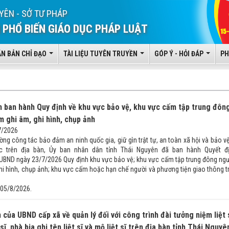
YÊN - SỞ TƯ PHÁP
 PHỔ BIẾN GIÁO DỤC PHÁP LUẬT
ĂN BẢN CHỈ ĐẠO
TÀI LIỆU TUYÊN TRUYỀN
GÓP Ý - HỎI ĐÁP
PH
 ban hành Quy định về khu vực bảo vệ, khu vực cấm tập trung đôn
m ghi âm, ghi hình, chụp ảnh
7/2026
g công tác bảo đảm an ninh quốc gia, giữ gìn trật tự, an toàn xã hội và bảo vệ
 trên địa bàn, Ủy ban nhân dân tỉnh Thái Nguyên đã ban hành Quyết đ
BND ngày 23/7/2026 Quy định khu vực bảo vệ; khu vực cấm tập trung đông ngư
hi hình, chụp ảnh; khu vực cấm hoặc hạn chế người và phương tiện giao thông t
 05/8/2026.
của UBND cấp xã về quản lý đối với công trình đài tưởng niệm liệt s
 sĩ, nhà bia ghi tên liệt sĩ và mộ liệt sĩ trên địa bàn tỉnh Thái Nguyê