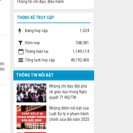
Thông tin chỉ đạo, điều hành
THỐNG KÊ TRUY CẬP
Đang truy cập
1,524
Hôm nay
348,381
Tháng hiện tại
1,189,114
Tổng lượt truy cập
40,192,460
iệc
thi
THÔNG TIN NỔI BẬT
Những chỉ đạo đột phá
về giáo dục trong Nghị
quyết 71-NQ/TW
Những điểm nổi bật của
Luật Xử lý vi phạm hành
chính sửa đổi năm 2025