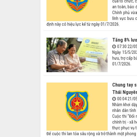
của tổ chức, 
an toàn, bảo 
Chính phủ vừa
lĩnh vực bưu c
định này có hiệu lực kể từ ngày 01/7/2026.
Tăng 8% lươ
07:30 22/0
Ngày 15/5/202
hưu, trợ cấp b
01/7/2026.
Chung tay s
Thái Nguyên
00:04 21/0
Nhằm khơi dậy
nhân dân tỉn
Cuộc thi “Đổi 
chính trị - xã
thực phục vụ t
Để cuộc thi lan tỏa sâu rộng và trở thành một phong