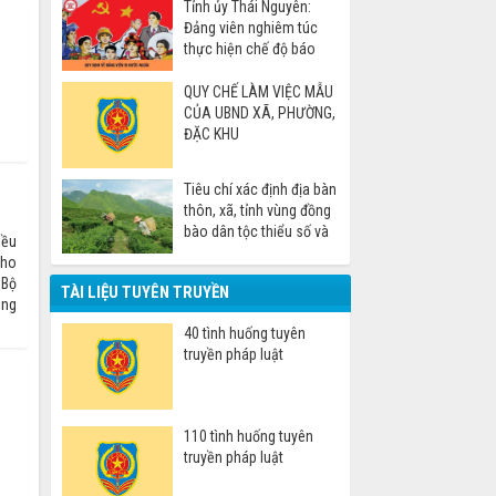
Tỉnh ủy Thái Nguyên:
Đảng viên nghiêm túc
thực hiện chế độ báo
cáo khi đi nước ngoài
QUY CHẾ LÀM VIỆC MẪU
CỦA UBND XÃ, PHƯỜNG,
ĐẶC KHU
Tiêu chí xác định địa bàn
thôn, xã, tỉnh vùng đồng
bào dân tộc thiểu số và
iều
miền núi
cho
 Bộ
TÀI LIỆU TUYÊN TRUYỀN
ằng
40 tình huống tuyên
truyền pháp luật
g
110 tình huống tuyên
truyền pháp luật