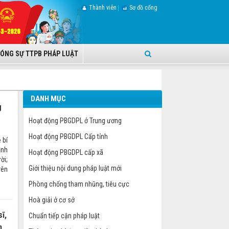
Thành viên
Sơ đồ cổng
ÓNG SỰ TTPB PHÁP LUẬT
DANH MỤC
g
Hoạt động PBGDPL ở Trung ương
Hoạt động PBGDPL Cấp tỉnh
 bí
ịnh
Hoạt động PBGDPL cấp xã
ời;
Giới thiệu nội dung pháp luật mới
rên
Phòng chống tham nhũng, tiêu cực
Hoà giải ở cơ sở
ĩ,
Chuẩn tiếp cận pháp luật
n