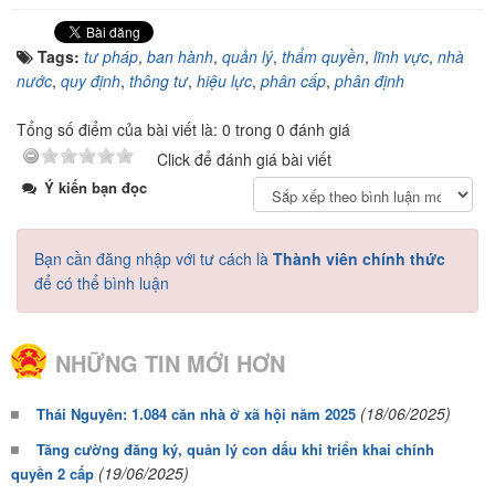
Tags:
tư pháp
,
ban hành
,
quản lý
,
thẩm quyền
,
lĩnh vực
,
nhà
nước
,
quy định
,
thông tư
,
hiệu lực
,
phân cấp
,
phân định
Tổng số điểm của bài viết là: 0 trong 0 đánh giá
Click để đánh giá bài viết
Ý kiến bạn đọc
Bạn cần đăng nhập với tư cách là
Thành viên chính thức
để có thể bình luận
NHỮNG TIN MỚI HƠN
(18/06/2025)
Thái Nguyên: 1.084 căn nhà ở xã hội năm 2025
Tăng cường đăng ký, quản lý con dấu khi triển khai chính
(19/06/2025)
quyền 2 cấp