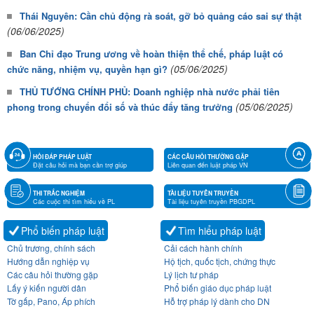
Thái Nguyên: Cần chủ động rà soát, gỡ bỏ quảng cáo sai sự thật
(06/06/2025)
Ban Chỉ đạo Trung ương về hoàn thiện thể chế, pháp luật có
(05/06/2025)
chức năng, nhiệm vụ, quyền hạn gì?
THỦ TƯỚNG CHÍNH PHỦ: Doanh nghiệp nhà nước phải tiên
(05/06/2025)
phong trong chuyển đổi số và thúc đẩy tăng trưởng
HỎI ĐÁP PHÁP LUẬT
CÁC CÂU HỎI THƯỜNG GẶP
Đặt câu hỏi mà bạn cần trợ giúp
Liên quan đến luật pháp VN
THI TRẮC NGHIỆM
TÀI LIỆU TUYÊN TRUYỀN
Các cuộc thi tìm hiểu về PL
Tài liệu tuyên truyền PBGDPL
Phổ biến pháp luật
Tìm hiểu pháp luật
Chủ trương, chính sách
Cải cách hành chính
Hướng dẫn nghiệp vụ
Hộ tịch, quốc tịch, chứng thực
Các câu hỏi thường gặp
Lý lịch tư pháp
Lấy ý kiến người dân
Phổ biến giáo dục pháp luật
Tờ gấp, Pano, Áp phích
Hỗ trợ pháp lý dành cho DN