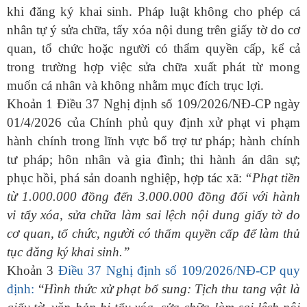
khi đăng ký khai sinh. Pháp luật không cho phép cá
nhân tự ý sửa chữa, tẩy xóa nội dung trên giấy tờ do cơ
quan, tổ chức hoặc người có thẩm quyền cấp, kể cả
trong trường hợp việc sửa chữa xuất phát từ mong
muốn cá nhân và không nhằm mục đích trục lợi.
Khoản 1 Điều 37 Nghị định số 109/2026/NĐ-CP ngày
01/4/2026 của Chính phủ quy định
xử phạt vi phạm
hành chính trong lĩnh vực bổ trợ tư pháp; hành chính
tư pháp; hôn nhân và gia đình; thi hành án dân sự;
phục hồi, phá sản doanh nghiệp, hợp tác xã
:
“Phạt tiền
từ 1.000.000 đồng đến 3.000.000 đồng đối với hành
vi tẩy xóa, sửa chữa làm sai lệch nội dung giấy tờ do
cơ quan, tổ chức, người có thẩm quyền cấp để làm thủ
tục đăng ký khai sinh.”
Khoản 3
Điều 37 Nghị định số 109/2026/NĐ-CP quy
định:
“
Hình th
ức xử phạt bổ sung:
T
ịch thu tang vật là