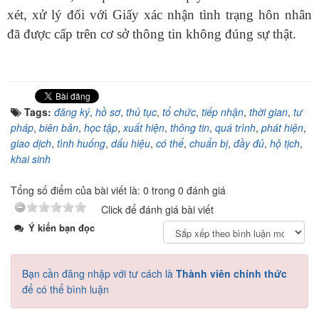
xét, xử lý đối với Giấy xác nhận tình trạng hôn nhân
đã được cấp trên cơ sở thông tin không đúng sự thật.
Tags:
đăng ký
,
hồ sơ
,
thủ tục
,
tổ chức
,
tiếp nhận
,
thời gian
,
tư
pháp
,
biên bản
,
học tập
,
xuất hiện
,
thông tin
,
quá trình
,
phát hiện
,
giao dịch
,
tình huống
,
dấu hiệu
,
có thể
,
chuẩn bị
,
đầy đủ
,
hộ tịch
,
khai sinh
Tổng số điểm của bài viết là: 0 trong 0 đánh giá
Click để đánh giá bài viết
Ý kiến bạn đọc
Bạn cần đăng nhập với tư cách là
Thành viên chính thức
để có thể bình luận