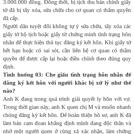
3.000.000 đồng. Đồng thời,
bị tịch thu b
ản chính giấy
tờ đã bị tẩy xóa, sửa chữa cho cơ quan có thẩm quyền
đã cấp
.
Người dân tuyệt đối không tự ý sửa chữa, tẩy xóa các
giấy tờ hộ tịch hoặc giấy tờ chứng minh tình trạng hôn
nhân để thực hiện thủ tục đăng ký kết hôn. Khi giấy tờ
hết hạn hoặc có sai sót, cần liên hệ cơ quan có thẩm
quyền để được cấp lại hoặc điều chỉnh theo đúng quy
định.
Tình huống 03: Che giấu tình trạng hôn nhân để
đăng ký kết hôn với người khác bị xử lý như thế
nào?
Anh K đang trong quá trình giải quyết ly hôn với vợ.
Trong thời gian này, anh K quen chị M và muốn nhanh
chóng đăng ký kết hôn. Để hoàn thiện hồ sơ, anh K đã
làm bản cam đoan khẳng định mình đang độc thân và
nhờ một người quen ở cùng xã xác nhận, làm chứng