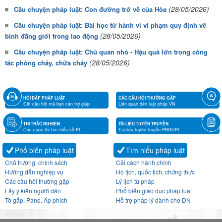
(28/05/2026)
Câu chuyện pháp luật: Con đường trở về của Hòa
Câu chuyện pháp luật: Bài học từ hành vi vi phạm quy định về
(28/05/2026)
bình đẳng giới trong lao động
Câu chuyện pháp luật: Chủ quan nhỏ - Hậu quả lớn trong công
(28/05/2026)
tác phòng cháy, chữa cháy
HỎI ĐÁP PHÁP LUẬT
CÁC CÂU HỎI THƯỜNG GẶP
Đặt câu hỏi mà bạn cần trợ giúp
Liên quan đến luật pháp VN
THI TRẮC NGHIỆM
TÀI LIỆU TUYÊN TRUYỀN
Các cuộc thi tìm hiểu về PL
Tài liệu tuyên truyền PBGDPL
Phổ biến pháp luật
Tìm hiểu pháp luật
Chủ trương, chính sách
Cải cách hành chính
Hướng dẫn nghiệp vụ
Hộ tịch, quốc tịch, chứng thực
Các câu hỏi thường gặp
Lý lịch tư pháp
Lấy ý kiến người dân
Phổ biến giáo dục pháp luật
Tờ gấp, Pano, Áp phích
Hỗ trợ pháp lý dành cho DN