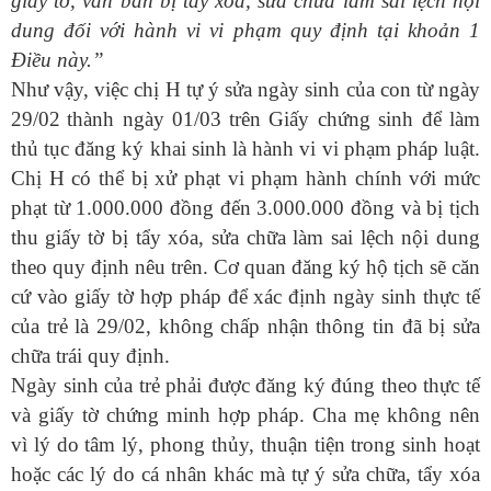
giấy tờ, văn bản bị tẩy xóa, sửa chữa làm sai lệch nội
dung đối với hành vi vi phạm quy định tại khoản 1
Điều này.”
Như vậy, việc chị H tự ý sửa ngày sinh của con từ ngày
29/02
thành ngày 01/03
trên Giấy chứng sinh để làm
thủ tục đăng ký khai sinh là hành vi vi phạm pháp luật.
Chị H có thể bị xử phạt vi phạm hành chính với mức
phạt từ 1.000.000 đồng đến 3.000.000 đồng
và bị tịch
thu
giấy tờ bị tẩy xóa, sửa chữa làm sai lệch nội dung
theo quy định nêu trên. Cơ quan đăng ký hộ tịch sẽ căn
cứ vào giấy tờ hợp pháp để xác định ngày sinh thực tế
của trẻ là 29/02, không chấp nhận thông tin đã bị sửa
chữa trái quy định.
Ngày sinh của trẻ phải được đăng ký đúng theo thực tế
và giấy tờ chứng minh hợp pháp. Cha mẹ không nên
vì lý do tâm lý, phong thủy, thuận tiện trong sinh hoạt
hoặc các lý do cá nhân khác mà tự ý sửa chữa, tẩy xóa