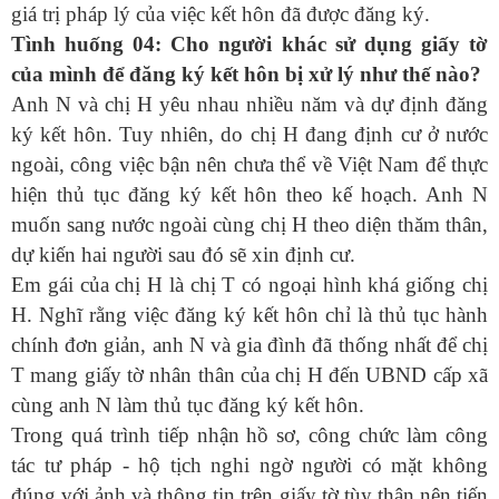
giá trị pháp lý của việc kết hôn đã được đăng ký.
Tình huống 04: Cho người khác sử dụng giấy tờ
của mình để đăng ký kết hôn bị xử lý như thế nào?
Anh N và chị H yêu nhau nhiều năm và dự định đăng
ký kết hôn. Tuy nhiên, do chị H đang định cư ở nước
ngoài, công việc bận nên chưa thể về Việt Nam để thực
hiện thủ tục đăng ký kết hôn theo kế hoạch. Anh N
muốn sang nước ngoài cùng chị H theo diện thăm thân,
dự kiến hai người sau đó sẽ xin định cư.
Em gái của chị H là chị T có ngoại hình khá giống chị
H. Nghĩ rằng việc đăng ký kết hôn chỉ là thủ tục hành
chính đơn giản, anh N và gia đình đã thống nhất để chị
T mang giấy tờ nhân thân của chị H đến UBND cấp xã
cùng anh N làm thủ tục đăng ký kết hôn.
Trong quá trình tiếp nhận hồ sơ, công chức
làm công
tác
tư pháp - hộ tịch nghi ngờ người có mặt không
đúng với ảnh và thông tin trên giấy tờ tùy thân nên tiến