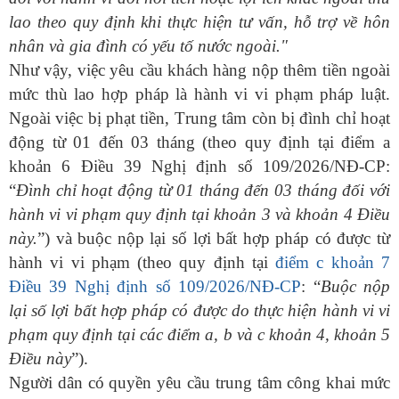
lao theo quy định khi thực hiện tư vấn, hỗ trợ về hôn
nhân và gia đình có yếu tố nước ngoài."
Như vậy, việc yêu cầu khách hàng nộp thêm tiền ngoài
mức thù lao hợp pháp là hành vi vi phạm pháp luật.
Ngoài việc bị phạt
tiền
,
T
rung tâm còn bị
đình chỉ hoạt
động từ 01 đến 03 tháng (theo quy định tại điểm a
khoản 6 Điều 39 Nghị định số 109/2026/NĐ-CP:
“
Đình ch
ỉ hoạt động từ 01 tháng đến 03 tháng đối với
hành vi vi phạm quy định tại khoản 3 và khoản 4 Điều
này.
”) và
buộc nộp lại số lợi bất hợp pháp có được từ
hành vi vi phạm
(theo quy định tại
điểm c khoản 7
Điều 39 Nghị định số 109/2026/NĐ-CP
: “
Bu
ộc nộp
lại số lợi bất hợp pháp có được do thực hiện hành vi vi
phạm quy định tại các điểm a, b và c khoản 4, khoản 5
Điều này
”)
.
Người dân có quyền yêu cầu trung tâm công khai mức