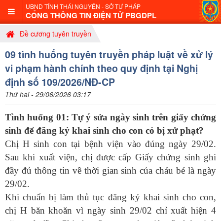
UBND TỈNH THÁI NGUYÊN - SỞ TƯ PHÁP
CỔNG THÔNG TIN ĐIỆN TỬ PBGDPL
Đề cương tuyên truyền
09 tình huống tuyên truyền pháp luật về xử lý
vi phạm hành chính theo quy định tại Nghị
định số 109/2026/NĐ-CP
Thứ hai - 29/06/2026 03:17
Tình huống 01: Tự ý sửa ngày sinh trên giấy chứng
sinh để đăng ký khai sinh cho con có bị xử phạt?
C
hị H sinh con tại bệnh viện vào đúng ngày 29/02.
Sau khi xuất viện, chị được cấp Giấy chứng sinh ghi
đầy đủ thông tin về thời gian sinh của cháu bé là ngày
29/02.
Khi chuẩn bị làm thủ tục đăng ký khai sinh cho con,
chị H băn khoăn vì ngày sinh 29/02 chỉ xuất hiện 4