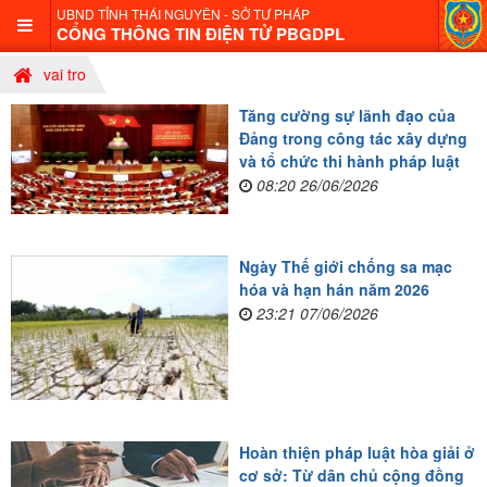
UBND TỈNH THÁI NGUYÊN - SỞ TƯ PHÁP
CỔNG THÔNG TIN ĐIỆN TỬ PBGDPL
vai tro
Tăng cường sự lãnh đạo của
Đảng trong công tác xây dựng
và tổ chức thi hành pháp luật
08:20 26/06/2026
Ngày Thế giới chống sa mạc
hóa và hạn hán năm 2026
23:21 07/06/2026
Hoàn thiện pháp luật hòa giải ở
cơ sở: Từ dân chủ cộng đồng