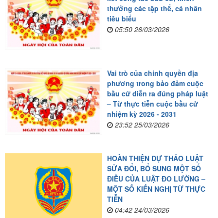
thưởng các tập thể, cá nhân
tiêu biểu
05:50 26/03/2026
Vai trò của chính quyền địa
phương trong bảo đảm cuộc
bầu cử diễn ra đúng pháp luật
– Từ thực tiễn cuộc bầu cử
nhiệm kỳ 2026 - 2031
23:52 25/03/2026
HOÀN THIỆN DỰ THẢO LUẬT
SỬA ĐỔI, BỔ SUNG MỘT SỐ
ĐIỀU CỦA LUẬT ĐO LƯỜNG –
MỘT SỐ KIẾN NGHỊ TỪ THỰC
TIỄN
04:42 24/03/2026