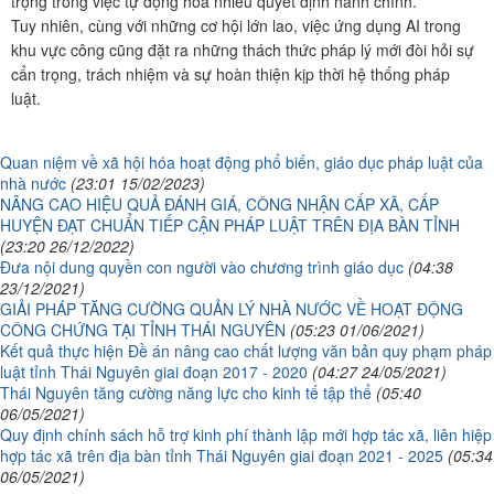
trọng trong việc tự động hóa nhiều quyết định hành chính.
Tuy nhiên, cùng với những cơ hội lớn lao, việc ứng dụng AI trong
khu vực công cũng đặt ra những thách thức pháp lý mới đòi hỏi sự
cẩn trọng, trách nhiệm và sự hoàn thiện kịp thời hệ thống pháp
luật.
Quan niệm về xã hội hóa hoạt động phổ biến, giáo dục pháp luật của
nhà nước
(23:01 15/02/2023)
NÂNG CAO HIỆU QUẢ ĐÁNH GIÁ, CÔNG NHẬN CẤP XÃ, CẤP
HUYỆN ĐẠT CHUẨN TIẾP CẬN PHÁP LUẬT TRÊN ĐỊA BÀN TỈNH
(23:20 26/12/2022)
Đưa nội dung quyền con người vào chương trình giáo dục
(04:38
23/12/2021)
GIẢI PHÁP TĂNG CƯỜNG QUẢN LÝ NHÀ NƯỚC VỀ HOẠT ĐỘNG
CÔNG CHỨNG TẠI TỈNH THÁI NGUYÊN
(05:23 01/06/2021)
Kết quả thực hiện Đề án nâng cao chất lượng văn bản quy phạm pháp
luật tỉnh Thái Nguyên giai đoạn 2017 - 2020
(04:27 24/05/2021)
Thái Nguyên tăng cường năng lực cho kinh tế tập thể
(05:40
06/05/2021)
Quy định chính sách hỗ trợ kinh phí thành lập mới hợp tác xã, liên hiệp
hợp tác xã trên địa bàn tỉnh Thái Nguyên giai đoạn 2021 - 2025
(05:34
06/05/2021)