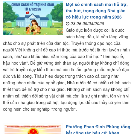
Một số chính sách mới hỗ trợ,
thu hút, trọng dụng Nhà giáo
có hiệu lực trong năm 2026
23:26 09/04/2026
Giáo dục luôn được coi là quốc
sách hàng đầu, là nền tảng vững
chắc cho sự phát triển của dân tộc. Truyền thống đạo học của
người Việt không chỉ đề cao tri thức mà trước hết là rèn luyện nhân
cách, như câu khẩu hiệu nằm lòng của bao thế hệ: "Tiên học lễ,
hậu học văn". Để giữ vững tinh thần ấy, người thầy không chỉ đóng
vai trò truyền dạy kiến thức mà còn là tấm gương mẫu mực về đạo
đức và lối sống. Thấu hiểu được trọng trách cao cả cũng như
những nhọc nhằn của nghề giáo, Nhà nước đã có nhiều chính sách
thiết thực để hỗ trợ cho nhà giáo. Những chính sách này không chỉ
nhằm cải thiện đời sống vật chất mà còn là sự ghi nhận, tôn vinh vị
thế của nhà giáo trong xã hội, tạo động lực để các thầy cô yên tâm
cống hiến cho sự nghiệp "trồng người".
Phường Phan Đình Phùng tổng
kết công tác bầu cử, khen