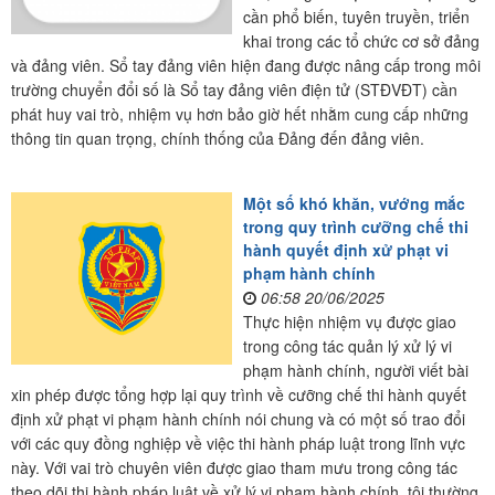
cần phổ biến, tuyên truyền, triển
khai trong các tổ chức cơ sở đảng
và đảng viên. Sổ tay đảng viên hiện đang được nâng cấp trong môi
trường chuyển đổi số là Sổ tay đảng viên điện tử (STĐVĐT) cần
phát huy vai trò, nhiệm vụ hơn bảo giờ hết nhằm cung cấp những
thông tin quan trọng, chính thống của Đảng đến đảng viên.
Một số khó khăn, vướng mắc
trong quy trình cưỡng chế thi
hành quyết định xử phạt vi
phạm hành chính
06:58 20/06/2025
Thực hiện nhiệm vụ được giao
trong công tác quản lý xử lý vi
phạm hành chính, người viết bài
xin phép được tổng hợp lại quy trình về cưỡng chế thi hành quyết
định xử phạt vi phạm hành chính nói chung và có một số trao đổi
với các quy đồng nghiệp về việc thi hành pháp luật trong lĩnh vực
này. Với vai trò chuyên viên được giao tham mưu trong công tác
theo dõi thi hành pháp luật về xử lý vi phạm hành chính, tôi thường