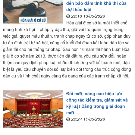
đến bảo đảm tính khả thi của
dự thảo luật
22:10 13/05/2026
Hòa giải ở cơ sở là một thiết chế
mang tính xã hội – pháp lý đặc thù, giữ vai trò quan trọng trong
việc giải quyết mâu thuẫn, tranh chấp ngay từ cơ sở, góp phần duy
trì ổn định trật tự xã hội, củng cố khối đại đoàn kết toàn dân tộc và
giảm tải cho hệ thống tư pháp. Sau hơn 10 năm thi hành Luật Hòa
giải ở cơ sở năm 2013, thực tiễn đã đặt ra yêu cầu sửa đổi, hoàn
thiện các quy định pháp luật nhằm thích ứng với bối cảnh mới, đặc
biệt là yêu cầu chuyển đổi số, sự biến đổi trong cấu trúc cộng đồng
dân cư và tính chất ngày càng đa dạng của các tranh chấp xã hội.
Đổi mới, nâng cao hiệu lực
công tác kiểm tra, giám sát và
kỷ luật Đảng trong giai đoạn
mới
22:24 11/05/2026