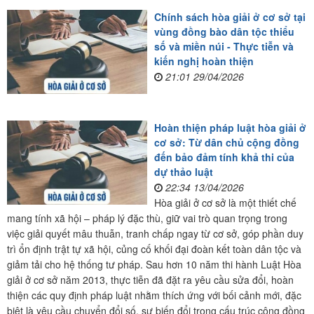
Chính sách hòa giải ở cơ sở tại
vùng đồng bào dân tộc thiểu
số và miền núi - Thực tiễn và
kiến nghị hoàn thiện
21:01 29/04/2026
Hoàn thiện pháp luật hòa giải ở
cơ sở: Từ dân chủ cộng đồng
đến bảo đảm tính khả thi của
dự thảo luật
22:34 13/04/2026
Hòa giải ở cơ sở là một thiết chế
mang tính xã hội – pháp lý đặc thù, giữ vai trò quan trọng trong
việc giải quyết mâu thuẫn, tranh chấp ngay từ cơ sở, góp phần duy
trì ổn định trật tự xã hội, củng cố khối đại đoàn kết toàn dân tộc và
giảm tải cho hệ thống tư pháp. Sau hơn 10 năm thi hành Luật Hòa
giải ở cơ sở năm 2013, thực tiễn đã đặt ra yêu cầu sửa đổi, hoàn
thiện các quy định pháp luật nhằm thích ứng với bối cảnh mới, đặc
biệt là yêu cầu chuyển đổi số, sự biến đổi trong cấu trúc cộng đồng