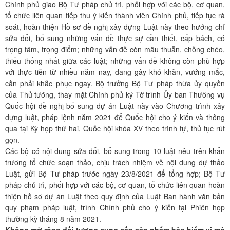
Chính phủ giao Bộ Tư pháp chủ trì, phối hợp với các bộ, cơ quan,
tổ chức liên quan tiếp thu ý kiến thành viên Chính phủ, tiếp tục rà
soát, hoàn thiện Hồ sơ đề nghị xây dựng Luật này theo hướng chỉ
sửa đổi, bổ sung những vấn đề thực sự cần thiết, cấp bách, có
trọng tâm, trọng điểm; những vấn đề còn mâu thuẫn, chồng chéo,
thiếu thống nhất giữa các luật; những vấn đề không còn phù hợp
với thực tiễn từ nhiều năm nay, đang gây khó khăn, vướng mắc,
cần phải khắc phục ngay. Bộ trưởng Bộ Tư pháp thừa ủy quyền
của Thủ tướng, thay mặt Chính phủ ký Tờ trình Ủy ban Thường vụ
Quốc hội đề nghị bổ sung dự án Luật này vào Chương trình xây
dựng luật, pháp lệnh năm 2021 để Quốc hội cho ý kiến và thông
qua tại Kỳ họp thứ hai, Quốc hội khóa XV theo trình tự, thủ tục rút
gọn.
Các bộ có nội dung sửa đổi, bổ sung trong 10 luật nêu trên khẩn
trương tổ chức soạn thảo, chịu trách nhiệm về nội dung dự thảo
Luật, gửi Bộ Tư pháp trước ngày 23/8/2021 để tổng hợp; Bộ Tư
pháp chủ trì, phối hợp với các bộ, cơ quan, tổ chức liên quan hoàn
thiện hồ sơ dự án Luật theo quy định của Luật Ban hành văn bản
quy phạm pháp luật, trình Chính phủ cho ý kiến tại Phiên họp
thường kỳ tháng 8 năm 2021.