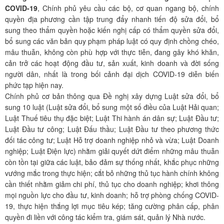
COVID-19
, Chính phủ yêu cầu các bộ, cơ quan ngang bộ, chính
quyền địa phương cần tập trung đẩy nhanh tiến độ sửa đổi, bổ
sung theo thẩm quyền hoặc kiến nghị cấp có thẩm quyền sửa đổi,
bổ sung các văn bản quy phạm pháp luật có quy định chồng chéo,
mâu thuẫn, không còn phù hợp với thực tiễn, đang gây khó khăn,
cản trở các hoạt động đầu tư, sản xuất, kinh doanh và đời sống
người dân, nhất là trong bối cảnh đại dịch COVID-19 diễn biến
phức tạp hiện nay.
Chính phủ cơ bản thông qua Đề nghị xây dựng Luật sửa đổi, bổ
sung 10 luật (Luật sửa đổi, bổ sung một số điều của Luật Hải quan;
Luật Thuế tiêu thụ đặc biệt; Luật Thi hành án dân sự; Luật Đầu tư;
Luật Đầu tư công; Luật Đấu thầu; Luật Đầu tư theo phương thức
đối tác công tư; Luật Hỗ trợ doanh nghiệp nhỏ và vừa; Luật Doanh
nghiệp; Luật Điện lực) nhằm giải quyết dứt điểm những mâu thuẫn
còn tồn tại giữa các luật, bảo đảm sự thống nhất, khắc phục những
vướng mắc trong thực hiện; cắt bỏ những thủ tục hành chính không
cần thiết nhằm giảm chi phí, thủ tục cho doanh nghiệp; khơi thông
mọi nguồn lực cho đầu tư, kinh doanh; hỗ trợ phòng chống COVID-
19, thực hiện thắng lợi mục tiêu kép; tăng cường phân cấp, phân
quyền đi liền với công tác kiểm tra, giám sát, quản lý Nhà nước.