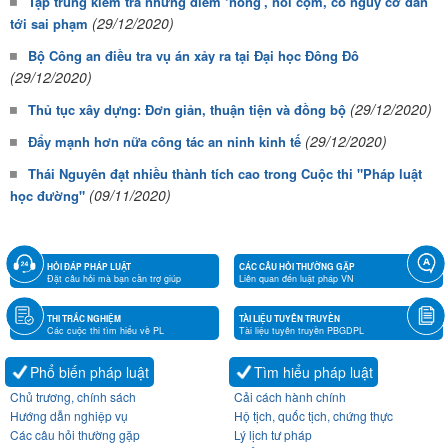
Tập trung kiểm tra những điểm ‘nóng’, nổi cộm, có nguy cơ dẫn
(29/12/2020)
tới sai phạm
Bộ Công an điều tra vụ án xảy ra tại Đại học Đông Đô
(29/12/2020)
(29/12/2020)
Thủ tục xây dựng: Đơn giản, thuận tiện và đồng bộ
(29/12/2020)
Đẩy mạnh hơn nữa công tác an ninh kinh tế
Thái Nguyên đạt nhiều thành tích cao trong Cuộc thi "Pháp luật
(09/11/2020)
học đường"
HỎI ĐÁP PHÁP LUẬT
CÁC CÂU HỎI THƯỜNG GẶP
Đặt câu hỏi mà bạn cần trợ giúp
Liên quan đến luật pháp VN
THI TRẮC NGHIỆM
TÀI LIỆU TUYÊN TRUYỀN
Các cuộc thi tìm hiểu về PL
Tài liệu tuyên truyền PBGDPL
Phổ biến pháp luật
Tìm hiểu pháp luật
Chủ trương, chính sách
Cải cách hành chính
Hướng dẫn nghiệp vụ
Hộ tịch, quốc tịch, chứng thực
Các câu hỏi thường gặp
Lý lịch tư pháp