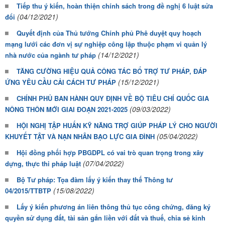
Tiếp thu ý kiến, hoàn thiện chính sách trong đề nghị 6 luật sửa
(04/12/2021)
đổi
Quyết định của Thủ tướng Chính phủ Phê duyệt quy hoạch
mạng lưới các đơn vị sự nghiệp công lập thuộc phạm vi quản lý
(14/12/2021)
nhà nước của ngành tư pháp
TĂNG CƯỜNG HIỆU QUẢ CÔNG TÁC BỔ TRỢ TƯ PHÁP, ĐÁP
(15/12/2021)
ỨNG YÊU CẦU CẢI CÁCH TƯ PHÁP
CHÍNH PHỦ BAN HÀNH QUY ĐỊNH VỀ BỘ TIÊU CHÍ QUỐC GIA
(09/03/2022)
NÔNG THÔN MỚI GIAI ĐOẠN 2021-2025
HỘI NGHỊ TẬP HUẤN KỸ NĂNG TRỢ GIÚP PHÁP LÝ CHO NGƯỜI
(05/04/2022)
KHUYẾT TẬT VÀ NẠN NHÂN BẠO LỰC GIA ĐÌNH
Hội đồng phối hợp PBGDPL có vai trò quan trọng trong xây
(07/04/2022)
dựng, thực thi pháp luật
Bộ Tư pháp: Tọa đàm lấy ý kiến thay thế Thông tư
(15/08/2022)
04/2015/TTBTP
Lấy ý kiến phương án liên thông thủ tục công chứng, đăng ký
quyền sử dụng đất, tài sản gắn liền với đất và thuế, chia sẻ kinh