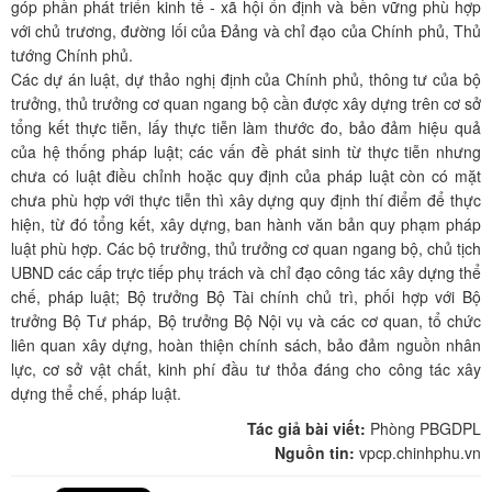
góp phần phát triển kinh tế - xã hội ổn định và bền vững phù hợp
với chủ trương, đường lối của Đảng và chỉ đạo của Chính phủ, Thủ
tướng Chính phủ.
Các dự án luật, dự thảo nghị định của Chính phủ, thông tư của bộ
trưởng, thủ trưởng cơ quan ngang bộ cần được xây dựng trên cơ sở
tổng kết thực tiễn, lấy thực tiễn làm thước đo, bảo đảm hiệu quả
của hệ thống pháp luật; các vấn đề phát sinh từ thực tiễn nhưng
chưa có luật điều chỉnh hoặc quy định của pháp luật còn có mặt
chưa phù hợp với thực tiễn thì xây dựng quy định thí điểm để thực
hiện, từ đó tổng kết, xây dựng, ban hành văn bản quy phạm pháp
luật phù hợp. Các bộ trưởng, thủ trưởng cơ quan ngang bộ, chủ tịch
UBND các cấp trực tiếp phụ trách và chỉ đạo công tác xây dựng thể
chế, pháp luật; Bộ trưởng Bộ Tài chính chủ trì, phối hợp với Bộ
trưởng Bộ Tư pháp, Bộ trưởng Bộ Nội vụ và các cơ quan, tổ chức
liên quan xây dựng, hoàn thiện chính sách, bảo đảm nguồn nhân
lực, cơ sở vật chất, kinh phí đầu tư thỏa đáng cho công tác xây
dựng thể chế, pháp luật.
Tác giả bài viết:
Phòng PBGDPL
Nguồn tin:
vpcp.chinhphu.vn