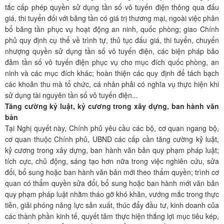
tắc cấp phép quyền sử dụng tần số vô tuyến điện thông qua đấu
giá, thi tuyển đối với băng tần có giá trị thương mại, ngoài việc phân
bổ băng tần phục vụ hoạt động an ninh, quốc phòng; giao Chính
phủ quy định cụ thể về trình tự, thủ tục đấu giá, thi tuyển, chuyển
nhượng quyền sử dụng tần số vô tuyến điện, các biện pháp bảo
đảm tần số vô tuyến điện phục vụ cho mục đích quốc phòng, an
ninh và các mục đích khác; hoàn thiện các quy định để tách bạch
các khoản thu mà tổ chức, cá nhân phải có nghĩa vụ thực hiện khi
sử dụng tài nguyên tần số vô tuyến điện...
Tăng cường kỷ luật, kỷ cương trong xây dựng, ban hành văn
bản
Tại Nghị quyết này, Chính phủ yêu cầu các bộ, cơ quan ngang bộ,
cơ quan thuộc Chính phủ, UBND các cấp cần tăng cường kỷ luật,
kỷ cương trong xây dựng, ban hành văn bản quy phạm pháp luật;
tích cực, chủ động, sáng tạo hơn nữa trong việc nghiên cứu, sửa
đổi, bổ sung hoặc ban hành văn bản mới theo thẩm quyền; trình cơ
quan có thẩm quyền sửa đổi, bổ sung hoặc ban hành mới văn bản
quy phạm pháp luật nhằm tháo gỡ khó khăn, vướng mắc trong thực
tiễn, giải phóng năng lực sản xuất, thúc đẩy đầu tư, kinh doanh của
các thành phần kinh tế, quyết tâm thực hiện thắng lợi mục tiêu kép,