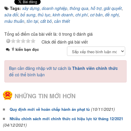
Tags:
xây dựng
,
doanh nghiệp
,
thông qua
,
hỗ trợ
,
giải quyết
,
sửa đổi
,
bổ sung
,
thủ tục
,
kinh doanh
,
chi phí
,
cơ bản
,
đề nghị
,
mâu thuẫn
,
tồn tại
,
cắt bỏ
,
cần thiết
Tổng số điểm của bài viết là: 0 trong 0 đánh giá
Click để đánh giá bài viết
Ý kiến bạn đọc
Bạn cần đăng nhập với tư cách là
Thành viên chính thức
để có thể bình luận
NHỮNG TIN MỚI HƠN
(10/11/2021)
Quy định mới về hoãn chấp hành án phạt tù
Nhiều chính sách mới chính thức có hiệu lực từ tháng 12/2021
(04/12/2021)