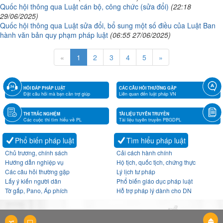
Quốc hội thông qua Luật cán bộ, công chức (sửa đổi)
(22:18
29/06/2025)
Quốc hội thông qua Luật sửa đổi, bổ sung một số điều của Luật Ban
hành văn bản quy phạm pháp luật
(06:55 27/06/2025)
«
1
2
3
4
5
»
HỎI ĐÁP PHÁP LUẬT
CÁC CÂU HỎI THƯỜNG GẶP
Đặt câu hỏi mà bạn cần trợ giúp
Liên quan đến luật pháp VN
THI TRẮC NGHIỆM
TÀI LIỆU TUYÊN TRUYỀN
Các cuộc thi tìm hiểu về PL
Tài liệu tuyên truyền PBGDPL
Phổ biến pháp luật
Tìm hiểu pháp luật
Chủ trương, chính sách
Cải cách hành chính
Hướng dẫn nghiệp vụ
Hộ tịch, quốc tịch, chứng thực
Các câu hỏi thường gặp
Lý lịch tư pháp
Lấy ý kiến người dân
Phổ biến giáo dục pháp luật
Tờ gấp, Pano, Áp phích
Hỗ trợ pháp lý dành cho DN