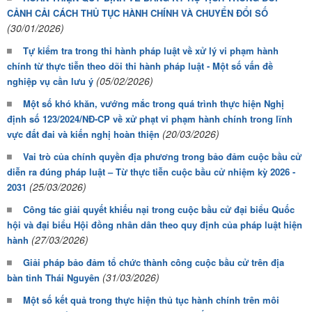
CẢNH CẢI CÁCH THỦ TỤC HÀNH CHÍNH VÀ CHUYỂN ĐỔI SỐ
(30/01/2026)
Tự kiểm tra trong thi hành pháp luật về xử lý vi phạm hành
chính từ thực tiễn theo dõi thi hành pháp luật - Một số vấn đề
(05/02/2026)
nghiệp vụ cần lưu ý
Một số khó khăn, vướng mắc trong quá trình thực hiện Nghị
định số 123/2024/NĐ-CP về xử phạt vi phạm hành chính trong lĩnh
(20/03/2026)
vực đất đai và kiến nghị hoàn thiện
Vai trò của chính quyền địa phương trong bảo đảm cuộc bầu cử
diễn ra đúng pháp luật – Từ thực tiễn cuộc bầu cử nhiệm kỳ 2026 -
(25/03/2026)
2031
Công tác giải quyết khiếu nại trong cuộc bầu cử đại biểu Quốc
hội và đại biểu Hội đồng nhân dân theo quy định của pháp luật hiện
(27/03/2026)
hành
Giải pháp bảo đảm tổ chức thành công cuộc bầu cử trên địa
(31/03/2026)
bàn tỉnh Thái Nguyên
Một số kết quả trong thực hiện thủ tục hành chính trên môi