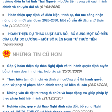
trường điện tử tại tỉnh Thái Nguyên - bước tiến trong cải cách hành
(01/04/2026)
chính và chuyển đổi số
Hoàn thiện quy định về điều kiện, trình tự, thủ tục công nhận
nông thôn mới giai đoạn 2026–2030: Một số vấn đề đặt ra từ thực
(10/03/2026)
tiễn
HOÀN THIỆN DỰ THẢO LUẬT SỬA ĐỔI, BỔ SUNG MỘT SỐ ĐIỀU
CỦA LUẬT ĐO LƯỜNG – MỘT SỐ KIẾN NGHỊ TỪ THỰC TIỄN
(24/03/2026)
NHỮNG TIN CŨ HƠN
Góp ý hoàn thiện dự thảo Nghị định về thi hành quyết định tuyên
(25/01/2026)
bố phá sản doanh nghiệp, hợp tác xã
Thực hiện tạm đình chỉ và đình chỉ cưỡng chế thi hành quyết
(26/01/2026)
định xử phạt vi phạm hành chính trong kê biên tài sản
Những vấn đề đặt ra trong tổ chức và hoạt động trợ giúp pháp lý
(21/12/2025)
theo pháp luật hiện hành
Nghiên cứu, góp ý dự thảo Nghị định sửa đổi, bổ sung Nghị
(22/12/2025)
định số 105/2017/NĐ-CP về kinh doanh rượu