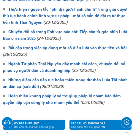
Thực hiện nguyên tắc “phi địa giới hành chính” trong giải quyết
thủ tục hành chính lĩnh vực tư pháp - một số vấn đề đặt ra từ thực
(23/12/2025)
tiễn tỉnh Thái Nguyên
Chuyển đổi số trong lĩnh vực báo chí: Tiếp cận từ góc nhìn Luật
(24/12/2025)
Báo chí năm 2025
Bất cập trong việc áp dụng một số điều luật vào thực tiễn xã hội
(28/12/2025)
Ngành Tư pháp Thái Nguyên đẩy mạnh cải cách, chuyển đổi số,
(25/12/2025)
phục vụ người dân và doanh nghiệp
Những điểm cần tiếp tục hoàn thiện trong dự thảo Luật Thi hành
(08/01/2026)
án dân sự (sửa đổi)
Hoàn thiện khung pháp lý về trợ giúp pháp lý nhằm bảo đảm
(05/01/2026)
quyền tiếp cận công lý cho nhóm yếu thế
HỎI ĐÁP PHÁP LUẬT
CÁC CÂU HỎI THƯỜNG GẶP
Đặt câu hỏi mà bạn cần trợ giúp
Liên quan đến luật pháp VN