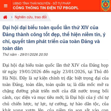
UBND TỈNH THÁI NGUYÊN - SỞ TƯ PHÁP
CỔNG THÔNG TIN ĐIỆN TỬ PBGDPL
Nghiên cứu, trao đổi
Đại hội đại biểu toàn quốc lần thứ XIV của
Đảng thành công tốt đẹp, thể hiện niềm tin, ý
chí, quyết tâm phát triển của toàn Đảng và
toàn dân
Thứ năm - 29/01/2026 20:50
Đại hội đại biểu toàn quốc lần thứ XIV của Đảng họp
từ ngày 19/01/2026 đến ngày 23/01/2026, tại Thủ đô
Hà Nội. Đây là sự kiện chính trị đặc biệt trọng đại của
toàn Đảng, toàn dân, toàn quân ta; là dấu mốc mở ra
chặng đường phát triển mới của đất nước trong bối
cảnh, cục diện và mục tiêu mới; là Đại hội của ý chí tự
chủ chiến lược, tự lực, tự cường, tự hào dân tộc, của
khát vọng vươn lên, của niềm tin son sắt vào con