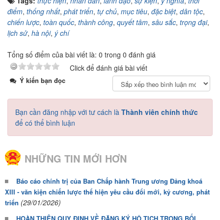
Tags:
thực hiện
,
nhân dân
,
lãnh đạo
,
sự kiện
,
ý nghĩa
,
thời
điểm
,
thống nhất
,
phát triển
,
tự chủ
,
mục tiêu
,
đặc biệt
,
dân tộc
,
chiến lược
,
toàn quốc
,
thành công
,
quyết tâm
,
sâu sắc
,
trọng đại
,
lịch sử
,
hà nội
,
ý chí
Tổng số điểm của bài viết là: 0 trong 0 đánh giá
Click để đánh giá bài viết
Ý kiến bạn đọc
Bạn cần đăng nhập với tư cách là
Thành viên chính thức
để có thể bình luận
NHỮNG TIN MỚI HƠN
Báo cáo chính trị của Ban Chấp hành Trung ương Đảng khoá
XIII - văn kiện chiến lược thể hiện yêu cầu đổi mới, kỷ cương, phát
(29/01/2026)
triển
HOÀN THIỆN QUY ĐỊNH VỀ ĐĂNG KÝ HỘ TỊCH TRONG BỐI