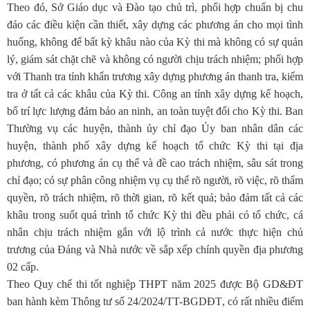
Theo đó, Sở Giáo dục và Đào tạo chủ trì, phối hợp chuẩn bị chu
đáo các điều kiện cần thiết, xây dựng các phương án cho mọi tình
huống, không để bất kỳ khâu nào của Kỳ thi mà không có sự quản
lý, giám sát chặt chẽ và không có người chịu trách nhiệm; phối hợp
với Thanh tra tỉnh khẩn trương xây dựng phương án thanh tra, kiểm
tra ở tất cả các khâu của Kỳ thi. Công an tỉnh xây dựng kế hoạch,
bố trí lực lượng đảm bảo an ninh, an toàn tuyệt đối cho Kỳ thi. Ban
Thường vụ các huyện, thành ủy chỉ đạo Ủy ban nhân dân các
huyện, thành phố xây dựng kế hoạch tổ chức Kỳ thi tại địa
phương, có phương án cụ thể và đề cao trách nhiệm, sâu sát trong
chỉ đạo; có sự phân công nhiệm vụ cụ thể rõ người, rõ việc, rõ thẩm
quyền, rõ trách nhiệm, rõ thời gian, rõ kết quả; bảo đảm tất cả các
khâu trong suốt quá trình tổ chức Kỳ thi đều phải có tổ chức, cá
nhân chịu trách nhiệm gắn với lộ trình cả nước thực hiện chủ
trương của Đảng và Nhà nước về sắp xếp chính quyền địa phương
02 cấp.
Theo Quy chế thi tốt nghiệp THPT năm 2025 được Bộ GD&ĐT
ban hành kèm Thông tư số 24/2024/TT-BGDĐT
, có rất nhiều điểm