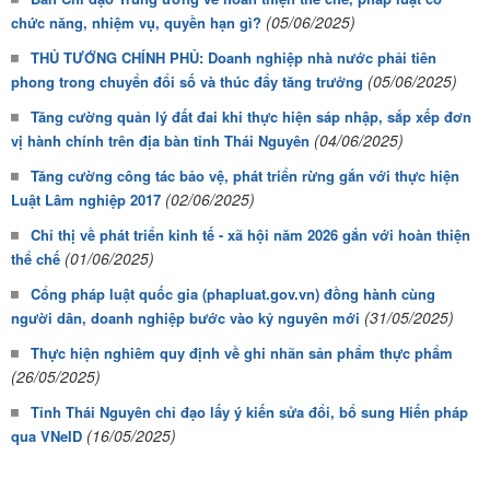
(05/06/2025)
chức năng, nhiệm vụ, quyền hạn gì?
THỦ TƯỚNG CHÍNH PHỦ: Doanh nghiệp nhà nước phải tiên
(05/06/2025)
phong trong chuyển đổi số và thúc đẩy tăng trưởng
Tăng cường quản lý đất đai khi thực hiện sáp nhập, sắp xếp đơn
(04/06/2025)
vị hành chính trên địa bàn tỉnh Thái Nguyên
Tăng cường công tác bảo vệ, phát triển rừng gắn với thực hiện
(02/06/2025)
Luật Lâm nghiệp 2017
Chỉ thị về phát triển kinh tế - xã hội năm 2026 gắn với hoàn thiện
(01/06/2025)
thể chế
Cổng pháp luật quốc gia (phapluat.gov.vn) đồng hành cùng
(31/05/2025)
người dân, doanh nghiệp bước vào kỷ nguyên mới
Thực hiện nghiêm quy định về ghi nhãn sản phẩm thực phẩm
(26/05/2025)
Tỉnh Thái Nguyên chỉ đạo lấy ý kiến sửa đổi, bổ sung Hiến pháp
(16/05/2025)
qua VNeID