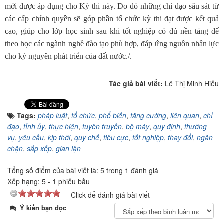
mới được áp dụng cho Kỳ thi này. Do đó những chỉ đạo sâu sát từ
các cấp chính quyền sẽ góp phần tổ chức kỳ thi đạt được kết quả
cao, giúp cho lớp học sinh sau khi tốt nghiệp có đủ nền tảng để
theo học các ngành nghề đào tạo phù hợp, đáp ứng nguồn nhân lực
cho kỷ nguyên phát triển của đất nước./.
Tác giả bài viết:
Lê Thị Minh Hiếu
Tags:
pháp luật
,
tổ chức
,
phổ biến
,
tăng cường
,
liên quan
,
chỉ
đạo
,
tỉnh ủy
,
thực hiện
,
tuyên truyền
,
bộ máy
,
quy định
,
thường
vụ
,
yêu cầu
,
kịp thời
,
quy chế
,
tiêu cực
,
tốt nghiệp
,
thay đổi
,
ngăn
chặn
,
sắp xếp
,
gian lận
Tổng số điểm của bài viết là: 5 trong 1 đánh giá
Xếp hạng:
5
-
1
phiếu bầu
Click để đánh giá bài viết
Ý kiến bạn đọc