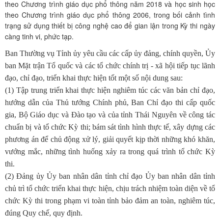
theo Chương trình giáo dục phổ thông năm 2018 và học sinh học
theo Chương trình giáo dục phổ thông 2006, trong bối cảnh tình
trạng sử dụng thiết bị công nghệ cao để gian lận trong Kỳ thi ngày
càng tinh vi, phức tạp.
Ban Thường vụ Tỉnh ủy yêu cầu các cấp ủy đảng, chính quyền, Ủy
ban Mặt trận Tổ quốc và các tổ chức chính trị - xã hội tiếp tục lãnh
đạo, chỉ đạo, triển khai thực hiện tốt một số nội dung sau:
(1) Tập trung triển khai thực hiện nghiêm túc các văn bản chỉ đạo,
hướng dẫn của Thủ tướng Chính phủ, Ban Chỉ đạo thi cấp quốc
gia, Bộ Giáo dục và Đào tạo và của tỉnh Thái Nguyên về công tác
chuẩn bị và tổ chức Kỳ thi; bám sát tình hình thực tế, xây dựng các
phương án để chủ động xử lý, giải quyết kịp thời những khó khăn,
vướng mắc, những tình huống xảy ra trong quá trình tổ chức Kỳ
thi.
(2) Đảng ủy Ủy ban nhân dân tỉnh chỉ đạo Ủy ban nhân dân tỉnh
chủ trì tổ chức triển khai thực hiện, chịu trách nhiệm toàn diện về tổ
chức Kỳ thi trong phạm vi toàn tỉnh bảo đảm an toàn, nghiêm túc,
đúng Quy chế, quy định.