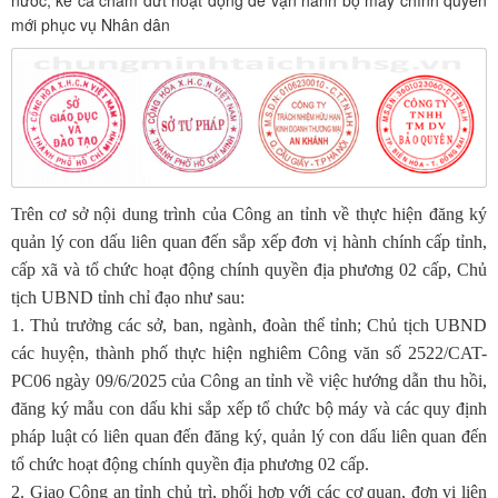
nước, kể cả chấm dứt hoạt động để vận hành bộ máy chính quyền
mới phục vụ Nhân dân
Trên cơ sở nội dung trình của Công an tỉnh về thực hiện đăng ký
quản lý con dấu liên quan đến sắp xếp đơn vị hành chính cấp tỉnh,
cấp xã và tổ chức hoạt động chính quyền địa phương 02 cấp, Chủ
tịch UBND tỉnh chỉ đạo như sau:
1. Thủ trưởng các sở, ban, ngành, đoàn thể tỉnh; Chủ tịch UBND
các huyện, thành phố thực hiện nghiêm Công văn số 2522/CAT-
PC06 ngày 09/6/2025 của Công an tỉnh về việc hướng dẫn thu hồi,
đăng ký mẫu con dấu khi sắp xếp tổ chức bộ máy và các quy định
pháp luật có liên quan đến đăng ký, quản lý con dấu liên quan đến
tổ chức hoạt động chính quyền địa phương 02 cấp.
2. Giao Công an tỉnh chủ trì, phối hợp với các cơ quan, đơn vị liên