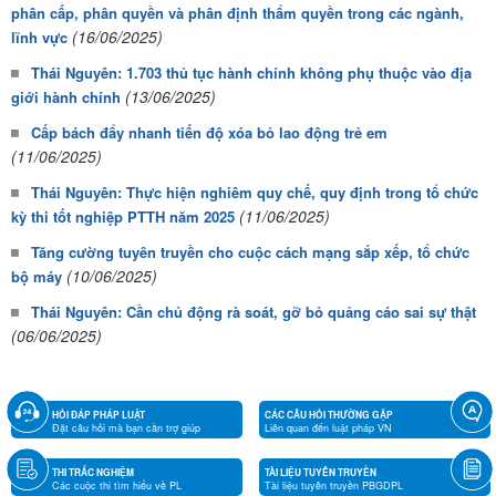
phân cấp, phân quyền và phân định thẩm quyền trong các ngành,
(16/06/2025)
lĩnh vực
Thái Nguyên: 1.703 thủ tục hành chính không phụ thuộc vào địa
(13/06/2025)
giới hành chính
Cấp bách đẩy nhanh tiến độ xóa bỏ lao động trẻ em
(11/06/2025)
Thái Nguyên: Thực hiện nghiêm quy chế, quy định trong tổ chức
(11/06/2025)
kỳ thi tốt nghiệp PTTH năm 2025
Tăng cường tuyên truyền cho cuộc cách mạng sắp xếp, tổ chức
(10/06/2025)
bộ máy
Thái Nguyên: Cần chủ động rà soát, gỡ bỏ quảng cáo sai sự thật
(06/06/2025)
HỎI ĐÁP PHÁP LUẬT
CÁC CÂU HỎI THƯỜNG GẶP
Đặt câu hỏi mà bạn cần trợ giúp
Liên quan đến luật pháp VN
THI TRẮC NGHIỆM
TÀI LIỆU TUYÊN TRUYỀN
Các cuộc thi tìm hiểu về PL
Tài liệu tuyên truyền PBGDPL