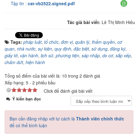
Tập tin :
cat-vb2522.signed.pdf
Tác giả bài viết:
Lê Thị Minh Hiếu
Tags:
pháp luật
,
tổ chức
,
đơn vị
,
quản lý
,
thẩm quyền
,
cơ
quan
,
nhà nước
,
sự kiện
,
quy định
,
đặc biệt
,
sử dụng
,
đăng ký
,
giấy tờ
,
vận hành
,
lịch sử
,
phương tiện
,
sáp nhập
,
do cơ
,
sắp xếp
,
chấm dứt
,
hiện hành
Tổng số điểm của bài viết là: 10 trong 2 đánh giá
Xếp hạng:
5
-
2
phiếu bầu
Click để đánh giá bài viết
Ý kiến bạn đọc
Bạn cần đăng nhập với tư cách là
Thành viên chính thức
để có thể bình luận