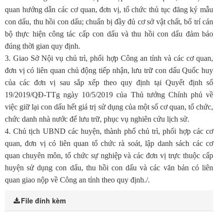
quan hướng dẫn các cơ quan, đơn vị, tổ chức thủ tục đăng ký mẫu
con dấu, thu hồi con dấu; chuẩn bị đầy đủ cơ sở vật chất, bố trí cán
bộ thực hiện công tác cấp con dấu và thu hồi con dấu đảm bảo
đúng thời gian quy định.
3. Giao Sở Nội vụ chủ trì, phối hợp Công an tỉnh và các cơ quan,
đơn vị có liên quan chủ động tiếp nhận, lưu trữ con dấu Quốc huy
của các đơn vị sau sắp xếp theo quy định tại Quyết định số
19/2019/QĐ-TTg ngày 10/5/2019 của Thủ tướng Chính phủ về
việc giữ lại con dấu hết giá trị sử dụng của một số cơ quan, tổ chức,
chức danh nhà nước để lưu trữ, phục vụ nghiên cứu lịch sử.
4. Chủ tịch UBND các huyện, thành phố chủ trì, phối hợp các cơ
quan, đơn vị có liên quan tổ chức rà soát, lập danh sách các cơ
quan chuyên môn, tổ chức sự nghiệp và các đơn vị trực thuộc cấp
huyện sử dụng con dấu, thu hồi con dấu và các văn bản có liên
quan giao nộp về Công an tỉnh theo quy định./.
File đính kèm