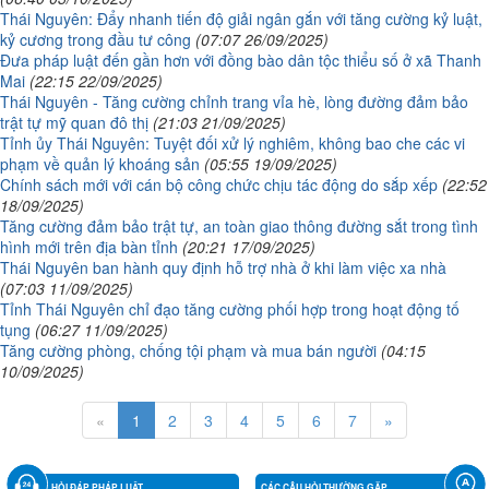
Thái Nguyên: Đẩy nhanh tiến độ giải ngân gắn với tăng cường kỷ luật,
kỷ cương trong đầu tư công
(07:07 26/09/2025)
Đưa pháp luật đến gần hơn với đồng bào dân tộc thiểu số ở xã Thanh
Mai
(22:15 22/09/2025)
Thái Nguyên - Tăng cường chỉnh trang vỉa hè, lòng đường đảm bảo
trật tự mỹ quan đô thị
(21:03 21/09/2025)
Tỉnh ủy Thái Nguyên: Tuyệt đối xử lý nghiêm, không bao che các vi
phạm về quản lý khoáng sản
(05:55 19/09/2025)
Chính sách mới với cán bộ công chức chịu tác động do sắp xếp
(22:52
18/09/2025)
Tăng cường đảm bảo trật tự, an toàn giao thông đường sắt trong tình
hình mới trên địa bàn tỉnh
(20:21 17/09/2025)
Thái Nguyên ban hành quy định hỗ trợ nhà ở khi làm việc xa nhà
(07:03 11/09/2025)
Tỉnh Thái Nguyên chỉ đạo tăng cường phối hợp trong hoạt động tố
tụng
(06:27 11/09/2025)
Tăng cường phòng, chống tội phạm và mua bán người
(04:15
10/09/2025)
«
1
2
3
4
5
6
7
»
HỎI ĐÁP PHÁP LUẬT
CÁC CÂU HỎI THƯỜNG GẶP