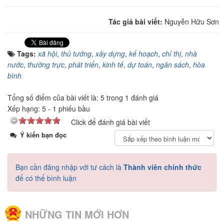
Tác giả bài viết:
Nguyễn Hữu Sơn
Tags:
xã hội
,
thủ tướng
,
xây dựng
,
kế hoạch
,
chỉ thị
,
nhà
nước
,
thường trực
,
phát triển
,
kinh tế
,
dự toán
,
ngân sách
,
hòa
bình
Tổng số điểm của bài viết là: 5 trong 1 đánh giá
Xếp hạng:
5
-
1
phiếu bầu
Click để đánh giá bài viết
Ý kiến bạn đọc
Bạn cần đăng nhập với tư cách là
Thành viên chính thức
để có thể bình luận
NHỮNG TIN MỚI HƠN