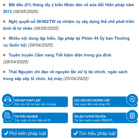
Bắt đầu (01) tháng lấy ý kiến Nhân dân về sửa đổi Hiến pháp năm
(06/05/2025)
2013
Nghị quyết số 68-NQ/TW và nhiệm vụ xây dựng thể chế phát triển
(06/05/2025)
kinh tế tư nhân
Nhiều nội dung lập hiến, lập pháp tại Phiên 44 Ủy ban Thường
(29/04/2025)
vụ Quốc hội
Tuyên truyền Cẩm nang Tiết kiệm điện trong gia đình
(28/04/2025)
Thái Nguyên chỉ đạo về nguyên tắc xử lý tài chính, ngân sách
(25/04/2025)
trong sắp xếp tổ chức, bộ máy
HỎI ĐÁP PHÁP LUẬT
CÁC CÂU HỎI THƯỜNG GẶP
Đặt câu hỏi mà bạn cần trợ giúp
Liên quan đến luật pháp VN
THI TRẮC NGHIỆM
TÀI LIỆU TUYÊN TRUYỀN
Các cuộc thi tìm hiểu về PL
Tài liệu tuyên truyền PBGDPL
Phổ biến pháp luật
Tìm hiểu pháp luật