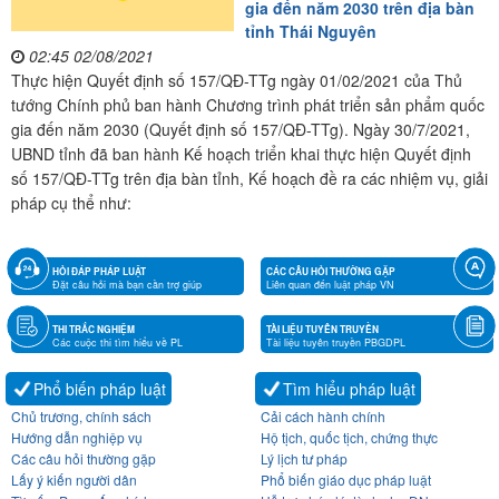
gia đến năm 2030 trên địa bàn
tỉnh Thái Nguyên
02:45 02/08/2021
Thực hiện Quyết định số 157/QĐ-TTg ngày 01/02/2021 của Thủ
tướng Chính phủ ban hành Chương trình phát triển sản phẩm quốc
gia đến năm 2030 (Quyết định số 157/QĐ-TTg). Ngày 30/7/2021,
UBND tỉnh đã ban hành Kế hoạch triển khai thực hiện Quyết định
số 157/QĐ-TTg trên địa bàn tỉnh, Kế hoạch đề ra các nhiệm vụ, giải
pháp cụ thể như:
HỎI ĐÁP PHÁP LUẬT
CÁC CÂU HỎI THƯỜNG GẶP
Đặt câu hỏi mà bạn cần trợ giúp
Liên quan đến luật pháp VN
THI TRẮC NGHIỆM
TÀI LIỆU TUYÊN TRUYỀN
Các cuộc thi tìm hiểu về PL
Tài liệu tuyên truyền PBGDPL
Phổ biến pháp luật
Tìm hiểu pháp luật
Chủ trương, chính sách
Cải cách hành chính
Hướng dẫn nghiệp vụ
Hộ tịch, quốc tịch, chứng thực
Các câu hỏi thường gặp
Lý lịch tư pháp
Lấy ý kiến người dân
Phổ biến giáo dục pháp luật