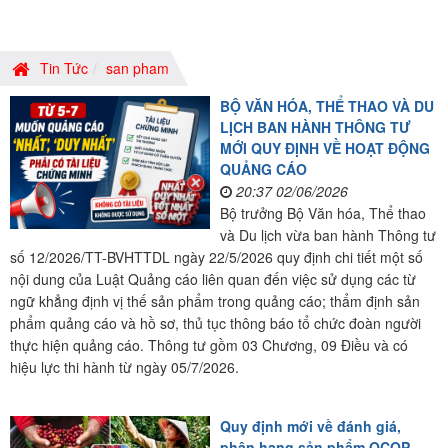
Tin Tức
san pham
BỘ VĂN HÓA, THỂ THAO VÀ DU
LỊCH BAN HÀNH THÔNG TƯ
MỚI QUY ĐỊNH VỀ HOẠT ĐỘNG
QUẢNG CÁO
20:37 02/06/2026
Bộ trưởng Bộ Văn hóa, Thể thao
và Du lịch vừa ban hành Thông tư
số 12/2026/TT-BVHTTDL ngày 22/5/2026 quy định chi tiết một số
nội dung của Luật Quảng cáo liên quan đến việc sử dụng các từ
ngữ khẳng định vị thế sản phẩm trong quảng cáo; thẩm định sản
phẩm quảng cáo và hồ sơ, thủ tục thông báo tổ chức đoàn người
thực hiện quảng cáo. Thông tư gồm 03 Chương, 09 Điều và có
hiệu lực thi hành từ ngày 05/7/2026.
Quy định mới về đánh giá,
phân hạng sản phẩm OCOP