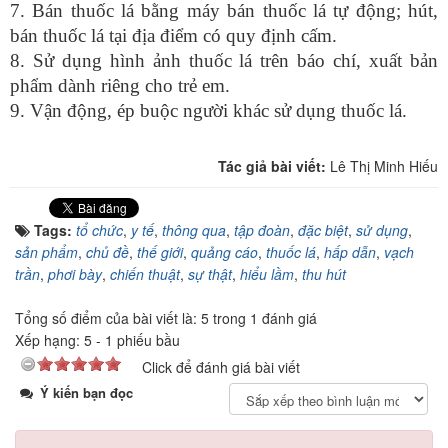
7. Bán thuốc lá bằng máy bán thuốc lá tự động; hút,
bán thuốc lá tại địa điểm có quy định cấm.
8. Sử dụng hình ảnh thuốc lá trên báo chí, xuất bản
phẩm dành riêng cho trẻ em.
9. Vận động, ép buộc người khác sử dụng thuốc lá.
Tác giả bài viết:
Lê Thị Minh Hiếu
Tags:
tổ chức
,
y tế
,
thông qua
,
tập đoàn
,
đặc biệt
,
sử dụng
,
sản phẩm
,
chủ đề
,
thế giới
,
quảng cáo
,
thuốc lá
,
hấp dẫn
,
vạch
trần
,
phơi bày
,
chiến thuật
,
sự thật
,
hiểu lầm
,
thu hút
Tổng số điểm của bài viết là: 5 trong 1 đánh giá
Xếp hạng:
5
-
1
phiếu bầu
Click để đánh giá bài viết
Ý kiến bạn đọc