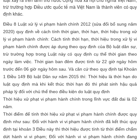
luật xảy ra trên lãnh thổ nước Cộng hòa xã hội chủ nghĩa Việt Nam,
trừ trường hợp Điều ước quốc tế mà Việt Nam là thành viên có quy
định khác.
Điều 8 Luật xử lý vi phạm hành chính 2012 (sửa đổi bổ sung năm
2020) quy định về cách tính thời gian, thời hạn, thời hiệu trong xử
lý vi phạm hành chính: Cách tính thời hạn, thời hiệu trong xử lý vi
phạm hành chính được áp dụng theo quy định của Bộ luật dân sự,
trừ trường hợp trong Luật này có quy định cụ thể thời gian theo
ngày làm việc. Thời gian ban đêm được tính từ 22 giờ ngày hôm
trước đến 06 giờ ngày hôm sau. Và căn cứ theo quy định tại Khoản
1 Điều 149 Bộ luật Dân sự năm 2015 thì: Thời hiệu là thời hạn do
luật quy định mà khi kết thúc thời hạn đó thì phát sinh hậu quả
pháp lý đối với chủ thể theo điều
kiện do luật quy định
Thời hiệu xử phạt vi phạm hành chính trong lĩnh vực đất đai là 02
năm.
Thời điểm để tính thời hiệu xử phạt vi phạm hành chính được quy
định như sau:
Đối với hành vi vi phạm hành chính đã kết thúc
quy
định tại khoản 3 Điều này
thì thời hiệu được tính từ thời điểm chấm
dứt hành vi vi phạm
; Đối với hành vi vi phạm hành chính đang