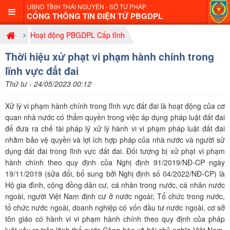
UBND TỈNH THÁI NGUYÊN - SỞ TƯ PHÁP
CỔNG THÔNG TIN ĐIỆN TỬ PBGDPL
Hoạt động PBGDPL Cấp tỉnh
Thời hiệu xử phạt vi phạm hành chính trong
lĩnh vực đất đai
Thứ tư - 24/05/2023 00:12
Xử lý vi phạm hành chính trong lĩnh vực đất đai là hoạt động của cơ
quan nhà nước có thẩm quyền trong việc áp dụng pháp luật đất đai
để đưa ra chế tài pháp lý xử lý hành vi vi phạm pháp luật đất đai
nhằm bảo vệ quyền và lợi ích hợp pháp của nhà nước và người sử
dụng đất đai trong lĩnh vực đất đai. Đối tượng bị xử phạt vi phạm
hành chính theo quy định của Nghị định 91/2019/NĐ-CP ngày
19/11/2019 (sửa đổi, bổ sung bởi Nghị định số 04/2022/NĐ-CP) là
Hộ gia đình, cộng đồng dân cư, cá nhân trong nước, cá nhân nước
ngoài, người Việt Nam định cư ở nước ngoài; Tổ chức trong nước,
tổ chức nước ngoài, doanh nghiệp có vốn đầu tư nước ngoài, cơ sở
tôn giáo có hành vi vi phạm hành chính theo quy định của pháp