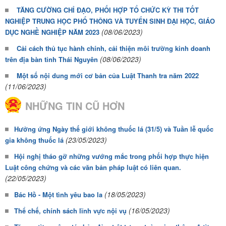
TĂNG CƯỜNG CHỈ ĐẠO, PHỐI HỢP TỔ CHỨC KỲ THI TỐT
NGHIỆP TRUNG HỌC PHỔ THÔNG VÀ TUYỂN SINH ĐẠI HỌC, GIÁO
(08/06/2023)
DỤC NGHỀ NGHIỆP NĂM 2023
Cải cách thủ tục hành chính, cải thiện môi trường kinh doanh
(08/06/2023)
trên địa bàn tỉnh Thái Nguyên
Một số nội dung mới cơ bản của Luật Thanh tra năm 2022
(11/06/2023)
NHỮNG TIN CŨ HƠN
Hưởng ứng Ngày thế giới không thuốc lá (31/5) và Tuần lễ quốc
(23/05/2023)
gia không thuốc lá
Hội nghị tháo gỡ những vướng mắc trong phối hợp thực hiện
Luật công chứng và các văn bản pháp luật có liên quan.
(22/05/2023)
(18/05/2023)
Bác Hồ - Một tình yêu bao la
(16/05/2023)
Thể chế, chính sách lĩnh vực nội vụ