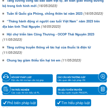
Tăng cường công tác bảo đảm trật tự, an toàn giao thông đường
(16/05/2023)
bộ trong tình hình mới
(16/05/2023)
Tuần lễ Quốc gia Phòng, chống thiên tai năm 2023
“Tháng hành động vì người cao tuổi Việt Nam” năm 2023 trên
(16/05/2023)
địa bàn tỉnh Thái Nguyên
Hội chợ triển lãm Công Thương - OCOP Thái Nguyên 2023
(11/05/2023)
Tăng cường truyền thông về tác hại của thuốc lá điện tử
(11/05/2023)
(11/05/2023)
Chung tay giảm thiểu tổn hại trẻ em
HỎI ĐÁP PHÁP LUẬT
CÁC CÂU HỎI THƯỜNG GẶP
Đặt câu hỏi mà bạn cần trợ giúp
Liên quan đến luật pháp VN
THI TRẮC NGHIỆM
TÀI LIỆU TUYÊN TRUYỀN
Các cuộc thi tìm hiểu về PL
Tài liệu tuyên truyền PBGDPL
Phổ biến pháp luật
Tìm hiểu pháp luật