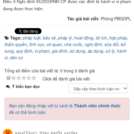
Điều 4 Nghị định 91/2019/NĐ-CP được xác định là hành vi vi phạm
đang được thực hiện.
Tác giả bài viết:
Phòng PBGDPL
Tags:
pháp luật
,
bảo vệ
,
pháp lý
,
hoạt động
,
lợi ích
,
hợp pháp
,
thẩm quyền
,
lĩnh vực
,
cơ quan
,
nhà nước
,
nghị định
,
sửa đổi
,
bổ
sung
,
quy định
,
vi phạm
,
gia đình
,
sử dụng
,
áp dụng
,
xử lý
,
hành
vi
,
dân cư
Tổng số điểm của bài viết là: 0 trong 0 đánh giá
Click để đánh giá bài viết
Ý kiến bạn đọc
Bạn cần đăng nhập với tư cách là
Thành viên chính thức
để có thể bình luận
NHỮNG TIN MỚI HƠN