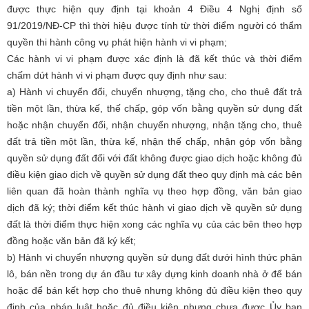
được thực hiện quy định tại khoản 4 Điều 4 Nghị định số
91/2019/NĐ-CP thì thời hiệu được tính từ thời điểm
người có thẩm
quyền thi hành công vụ
phát hiện hành vi vi phạm;
Các hành vi
vi phạm
được xác định là đã
kết thúc
và
thời điểm
chấm dứt hành vi vi phạm
được quy định như sau:
a) Hành vi chuyển đổi
, chuyển nhượng, tặng cho, cho thuê đất trả
tiền một lần, thừa kế, thế chấp, góp vốn bằng quyền sử dụng đất
hoặc nhận chuyển đổi, nhận chuyển nhượng, nhận tặng cho, thuê
đất trả tiền một lần, thừa kế, nhận thế chấp, nhận góp vốn bằng
quyền sử dụng đất đối với đất không được giao dịch hoặc không đủ
điều kiện giao dịch về quyền sử dụng đất theo quy định
mà
các bên
liên quan đã hoàn thành nghĩa vụ theo hợp đồng, văn bản giao
dịch đã ký
; thời điểm kết thúc hành vi giao dịch về quyền sử dụng
đất là thời điểm thực hiện xong các nghĩa vụ của các bên theo hợp
đồng hoặc văn bản đã ký kết;
b) Hành vi chuyển nhượng quyền sử dụng đất dưới hình thức phân
lô, bán nền trong dự án đầu tư xây dựng kinh doanh nhà ở để bán
hoặc để bán kết hợp cho thuê nhưng không đủ điều kiện theo quy
định của pháp luật hoặc đủ điều kiện nhưng chưa được Ủy ban