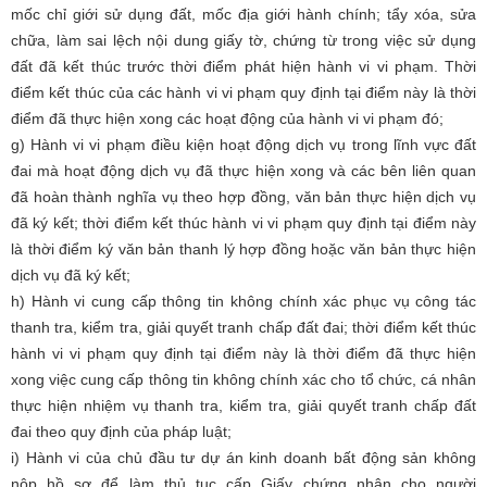
mốc chỉ giới sử dụng đất, mốc địa giới hành chính; tẩy xóa, sửa
chữa, làm sai lệch nội dung giấy tờ, chứng từ trong việc sử dụng
đất đã kết thúc trước thời điểm phát hiện hành vi vi phạm. T
hời
điểm kết thúc của các hành vi vi phạm quy định tại điểm này là thời
điểm đã thực hiện xong các hoạt động của hành vi vi phạm đó;
g) Hành vi vi phạm điều kiện hoạt động dịch vụ trong lĩnh vực đất
đai mà hoạt động dịch vụ đã thực hiện xong và các bên liên quan
đã hoàn thành nghĩa vụ theo hợp đồng, văn bản thực hiện dịch vụ
đã ký kết; thời điểm kết thúc hành vi vi phạm quy định tại điểm này
là thời điểm ký văn bản thanh lý hợp đồng hoặc văn bản thực hiện
dịch vụ đã ký kết;
h) Hành vi cung cấp thông tin không chính xác phục vụ công tác
thanh tra, kiểm tra, giải quyết tranh chấp đất đai; thời điểm kết thúc
hành vi vi phạm quy định tại điểm này là thời điểm đã thực hiện
xong việc cung cấp thông tin không chính xác cho tổ chức, cá nhân
thực hiện nhiệm vụ thanh tra, kiểm tra, giải quyết tranh chấp đất
đai theo quy định của pháp luật;
i) Hành vi của chủ đầu tư dự án kinh doanh bất động sản không
nộp hồ sơ để làm thủ tục cấp Giấy chứng nhận cho người