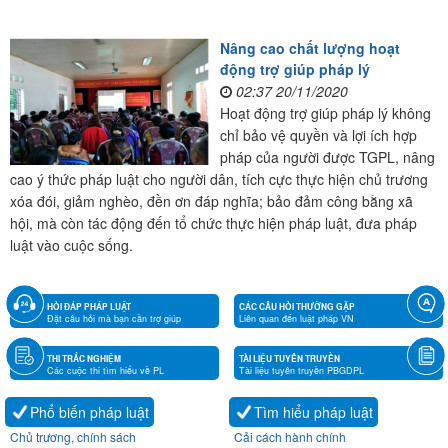
Nâng cao chất lượng hoạt
động trợ giúp pháp lý
02:37 20/11/2020
Hoạt động trợ giúp pháp lý không
chỉ bảo vệ quyền và lợi ích hợp
pháp của người được TGPL, nâng
cao ý thức pháp luật cho người dân, tích cực thực hiện chủ trương
xóa đói, giảm nghèo, đền ơn đáp nghĩa; bảo đảm công bằng xã
hội, mà còn tác động đến tổ chức thực hiện pháp luật, đưa pháp
luật vào cuộc sống.
HỎI ĐÁP PHÁP LUẬT
CÁC CÂU HỎI THƯỜNG GẶP
Đặt câu hỏi mà bạn cần trợ giúp
Liên quan đến luật pháp VN
THI TRẮC NGHIỆM
TÀI LIỆU TUYÊN TRUYỀN
Các cuộc thi tìm hiểu về PL
Tài liệu tuyên truyền PBGDPL
Phổ biến pháp luật
Tìm hiểu pháp luật
Chủ trương, chính sách
Cải cách hành chính