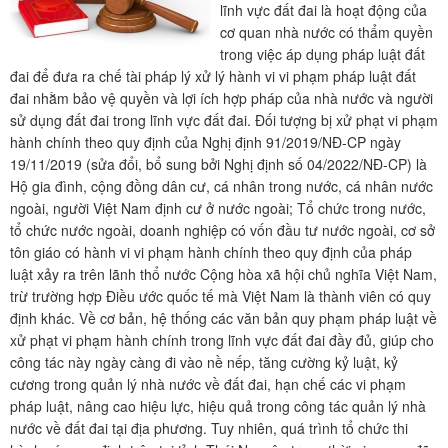
lĩnh vực đất đai là hoạt động của
cơ quan nhà nước có thẩm quyền
trong việc áp dụng pháp luật đất
đai để đưa ra chế tài pháp lý xử lý hành vi vi phạm pháp luật đất
đai nhằm bảo vệ quyền và lợi ích hợp pháp của nhà nước và người
sử dụng đất đai trong lĩnh vực đất đai. Đối tượng bị xử phạt vi phạm
hành chính theo quy định của Nghị định 91/2019/NĐ-CP ngày
19/11/2019 (sửa đổi, bổ sung bởi Nghị định số 04/2022/NĐ-CP) là
Hộ gia đình, cộng đồng dân cư, cá nhân trong nước, cá nhân nước
ngoài, người Việt Nam định cư ở nước ngoài; Tổ chức trong nước,
tổ chức nước ngoài, doanh nghiệp có vốn đầu tư nước ngoài, cơ sở
tôn giáo có hành vi vi phạm hành chính theo quy định của pháp
luật xảy ra trên lãnh thổ nước Cộng hòa xã hội chủ nghĩa Việt Nam,
trừ trường hợp Điều ước quốc tế mà Việt Nam là thành viên có quy
định khác. Về cơ bản, hệ thống các văn bản quy phạm pháp luật về
xử phạt vi phạm hành chính trong lĩnh vực đất đai đầy đủ, giúp cho
công tác này ngày càng đi vào nề nếp, tăng cường kỷ luật, kỷ
cương trong quản lý nhà nước về đất đai, hạn chế các vi phạm
pháp luật, nâng cao hiệu lực, hiệu quả trong công tác quản lý nhà
nước về đất đai tại địa phương. Tuy nhiên, quá trình tổ chức thi