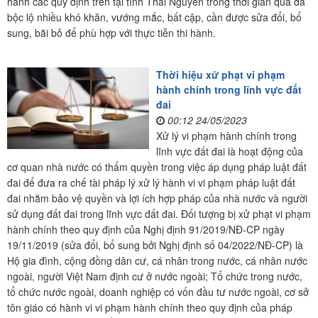
hành các quy định trên tại tỉnh Thái Nguyên trong thời gian qua đã
bộc lộ nhiều khó khăn, vướng mắc, bất cập, cần được sửa đổi, bổ
sung, bãi bỏ để phù hợp với thực tiễn thi hành.
Thời hiệu xử phạt vi phạm
hành chính trong lĩnh vực đất
đai
00:12 24/05/2023
Xử lý vi phạm hành chính trong
lĩnh vực đất đai là hoạt động của
cơ quan nhà nước có thẩm quyền trong việc áp dụng pháp luật đất
đai để đưa ra chế tài pháp lý xử lý hành vi vi phạm pháp luật đất
đai nhằm bảo vệ quyền và lợi ích hợp pháp của nhà nước và người
sử dụng đất đai trong lĩnh vực đất đai. Đối tượng bị xử phạt vi phạm
hành chính theo quy định của Nghị định 91/2019/NĐ-CP ngày
19/11/2019 (sửa đổi, bổ sung bởi Nghị định số 04/2022/NĐ-CP) là
Hộ gia đình, cộng đồng dân cư, cá nhân trong nước, cá nhân nước
ngoài, người Việt Nam định cư ở nước ngoài; Tổ chức trong nước,
tổ chức nước ngoài, doanh nghiệp có vốn đầu tư nước ngoài, cơ sở
tôn giáo có hành vi vi phạm hành chính theo quy định của pháp