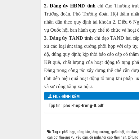
2. Đảng ủy HĐND tỉnh
chỉ đạo Thường trự
Trưởng đoàn, Phó Trưởng đoàn Hội thẩm nhân
nhân dân theo quy định tại khoản 2, Điều 6
vụ Quốc hội ban hành quy chế tổ chức và hoạt
3. Đảng ủy TAND tỉnh
chỉ đạo TAND hai cấp 
xử các loại án; tăng cường phối hợp với cấp ủy,
độ, đúng quy định; kịp thời báo cáo cấp có thẩ
Kết quả, chất lượng của hoạt động tố tụng ph
Đảng trong công tác xây dựng thể chế cần được
tính đến hiệu quả hoạt động tố tụng khi pháp l
và sự công bằng xã hội./.
FILE ĐÍNH KÈM
Tập tin :
phoi-hop-trong-tt.pdf
Tags:
phối hợp
,
công tác
,
tăng cường
,
quốc hội
,
chỉ đạo
,
căn cứ
,
thường vụ
,
yêu cầu
,
đề nghị
,
tối cao
,
thời hạn
,
tố tụng