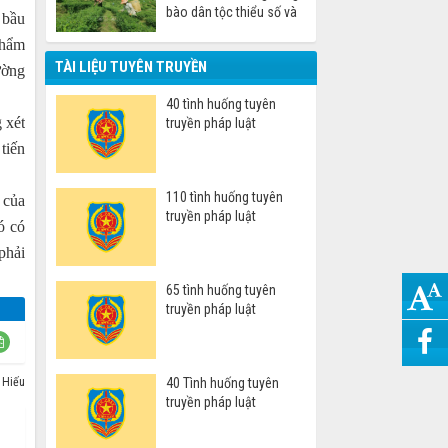
bào dân tộc thiểu số và
 bầu
miền núi
thẩm
TÀI LIỆU TUYÊN TRUYỀN
ường
40 tình huống tuyên
 xét
truyền pháp luật
tiến
110 tình huống tuyên
 của
truyền pháp luật
ó có
phải
65 tình huống tuyên
truyền pháp luật
 Hiếu
40 Tình huống tuyên
truyền pháp luật