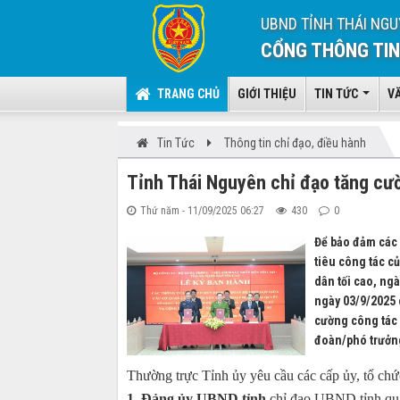
UBND TỈNH THÁI NGU
CỔNG THÔNG TIN
TRANG CHỦ
GIỚI THIỆU
TIN TỨC
V
Tin Tức
Thông tin chỉ đạo, điều hành
Tỉnh Thái Nguyên chỉ đạo tăng cườ
Thứ năm - 11/09/2025 06:27
430
0
Để bảo đảm các 
tiêu công tác c
dân tối cao, ng
ngày 03/9/2025 
cường công tác 
đoàn/phó trưởn
Thường trực Tỉnh ủy yêu cầu các cấp ủy, tổ chức
1. Đảng ủy UBND tỉnh
chỉ đạo UBND tỉnh quá