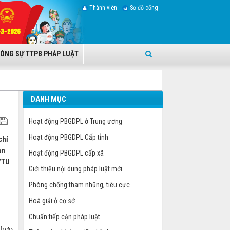
Thành viên
Sơ đồ cổng
ÓNG SỰ TTPB PHÁP LUẬT
DANH MỤC
Hoạt động PBGDPL ở Trung ương
Hoạt động PBGDPL Cấp tỉnh
chỉ
ân
Hoạt động PBGDPL cấp xã
V/TU
Giới thiệu nội dung pháp luật mới
g
Phòng chống tham nhũng, tiêu cực
Hoà giải ở cơ sở
Chuẩn tiếp cận pháp luật
 hợp