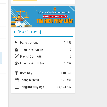
THỐNG KÊ TRUY CẬP
Đang truy cập
1,495
Thành viên online
3
Máy chủ tìm kiếm
3
Khách viếng thăm
1,489
Hôm nay
148,660
Tháng hiện tại
921,496
Tổng lượt truy cập
39,924,842