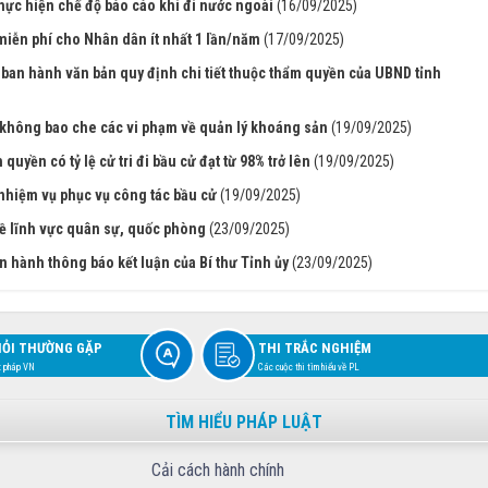
hực hiện chế độ báo cáo khi đi nước ngoài
(16/09/2025)
iễn phí cho Nhân dân ít nhất 1 lần/năm
(17/09/2025)
 ban hành văn bản quy định chi tiết thuộc thẩm quyền của UBND tỉnh
, không bao che các vi phạm về quản lý khoáng sản
(19/09/2025)
uyền có tỷ lệ cử tri đi bầu cử đạt từ 98% trở lên
(19/09/2025)
nhiệm vụ phục vụ công tác bầu cử
(19/09/2025)
 về lĩnh vực quân sự, quốc phòng
(23/09/2025)
 hành thông báo kết luận của Bí thư Tỉnh ủy
(23/09/2025)
HỎI THƯỜNG GẶP
THI TRẮC NGHIỆM
t pháp VN
Các cuộc thi tìm hiểu về PL
TÌM HIỂU PHÁP LUẬT
Cải cách hành chính