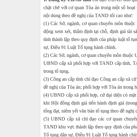
chặt chẽ với cơ quan Tòa án trong một số hoạt
nội dung theo đề nghị của TAND tối cao như:
(1) Các Sở, ngành, cơ quan chuyên môn thuộ
động xem xét, thẩm định tại chỗ, định giá tài
tỉnh thành lập theo quy định của pháp luật tố t
sự, Điều 91 Luật Tố tụng hành chính.
(2) Các Sở, ngành, cơ quan chuyên môn thuộc 
UBND cấp xã phối hợp với TAND cấp tỉnh, TAND
trong tố tụng.
(3) Công an cấp tỉnh chỉ đạo Công an cấp xã cử 
đề nghị của Tòa án; phối hợp với Tòa án trong h
(4) UBND cấp xã phối hợp, cử đại diện có mặt k
khi Hội đồng định giá tiến hành định giá (tro
tống đạt, niêm yết văn bản tố tụng theo đề nghị 
(5) UBND cấp xã chỉ đạo các cơ quan chuyê
TAND khu vực thành lập theo quy định của pháp 
Tố tụng dân sự, Điều 91 Luật Tố tụng hành chí