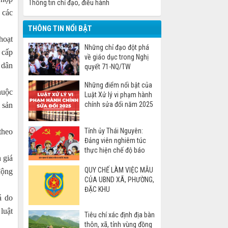
Thông tin chỉ đạo, điều hành
 các
THÔNG TIN NỔI BẬT
hoạt
Những chỉ đạo đột phá
 cấp
về giáo dục trong Nghị
 dân
quyết 71-NQ/TW
Những điểm nổi bật của
huộc
Luật Xử lý vi phạm hành
chính sửa đổi năm 2025
 sản
Tỉnh ủy Thái Nguyên:
theo
Đảng viên nghiêm túc
thực hiện chế độ báo
 giá
cáo khi đi nước ngoài
QUY CHẾ LÀM VIỆC MẪU
động
CỦA UBND XÃ, PHƯỜNG,
ĐẶC KHU
á do
luật
Tiêu chí xác định địa bàn
thôn, xã, tỉnh vùng đồng