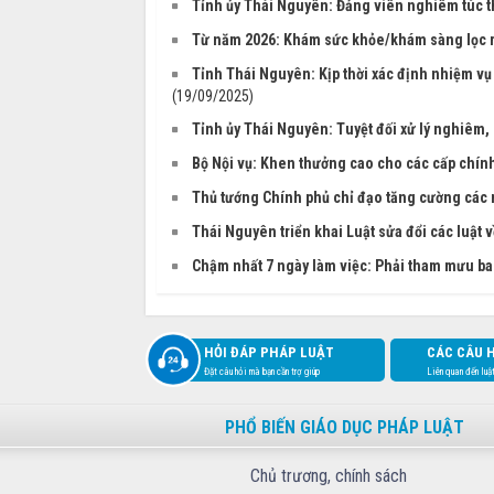
Tỉnh ủy Thái Nguyên: Đảng viên nghiêm túc t
Từ năm 2026: Khám sức khỏe/khám sàng lọc m
Tỉnh Thái Nguyên: Kịp thời xác định nhiệm vụ
(19/09/2025)
Tỉnh ủy Thái Nguyên: Tuyệt đối xử lý nghiêm
Bộ Nội vụ: Khen thưởng cao cho các cấp chính q
Thủ tướng Chính phủ chỉ đạo tăng cường các 
Thái Nguyên triển khai Luật sửa đổi các luật
Chậm nhất 7 ngày làm việc: Phải tham mưu ban
HỎI ĐÁP PHÁP LUẬT
CÁC CÂU 
Đặt câu hỏi mà bạn cần trợ giúp
Liên quan đến luậ
PHỔ BIẾN GIÁO DỤC PHÁP LUẬT
Chủ trương, chính sách