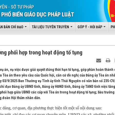
YÊN - SỞ TƯ PHÁP
 PHỔ BIẾN GIÁO DỤC PHÁP LUẬT
ĂN BẢN CHỈ ĐẠO
TÀI LIỆU TUYÊN TRUYỀN
GÓP Ý - HỎI ĐÁP
PH
ng phối hợp trong hoạt động tố tụng
vụ án, vụ việc được giải quyết đúng thời hạn tố tụng, góp phần hoàn thành 
ủa Tòa án theo yêu cầu của Quốc hội, căn cứ đề nghị của Đảng ủy Tòa án nh
ày 03/9/2025 Ban Thường vụ Tỉnh ủy tỉnh Thái Nguyên có văn bản số 235-C
chỉ đạo Đảng ủy UBND tỉnh, Đảng ủy HĐND tỉnh, Đảng ủy TAND tỉnh việc tăn
phối hợp giữa UBND các cấp với Tòa án trong hoạt động tố tụng; bầu trưởng
g đoàn Hội thẩm nhân dân.
 đảng, cơ quan, địa phương thực hiện tốt một số nội dung sau:
n triệt, chỉ đạo các cơ quan chuyên môn, UBND các xã, phường phối