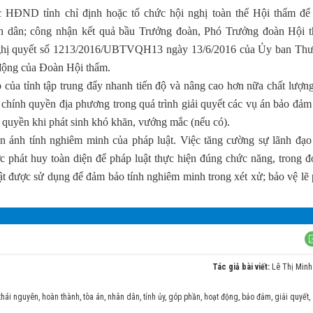
c HĐND tỉnh chỉ định hoặc tổ chức hội nghị toàn thể Hội thẩm để
 dân; công nhận kết quả bầu Trưởng đoàn, Phó Trưởng đoàn Hội 
 Nghị quyết số 1213/2016/UBTVQH13 ngày 13/6/2016 của Ủy ban Th
 động của Đoàn Hội thẩm.
của tỉnh tập trung đẩy nhanh tiến độ và nâng cao hơn nữa chất lượng
 chính quyền địa phương trong quá trình giải quyết các vụ án bảo đảm 
m quyền khi phát sinh khó khăn, vướng mắc (nếu có).
ản ánh tính nghiêm minh của pháp luật. Việc tăng cường sự lãnh đạo
 phát huy toàn diện để pháp luật thực hiện đúng chức năng, trong đ
uật được sử dụng để đảm bảo tính nghiêm minh trong xét xử; bảo vệ lẽ 
Tác giả bài viết:
Lê Thị Minh
thái nguyên
,
hoàn thành
,
tòa án
,
nhân dân
,
tỉnh ủy
,
góp phần
,
hoạt động
,
bảo đảm
,
giải quyết
,