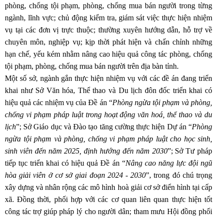
phòng, chống tội phạm, phòng, chống mua bán người trong từng
ngành, lĩnh vực; chủ động kiểm tra, giám sát việc thực hiện nhiệm
vụ tại các đơn vị trực thuộc; thường xuyên hướng dẫn, hỗ trợ về
chuyên môn, nghiệp vụ; kịp thời phát hiện và chấn chỉnh những
hạn chế, yếu kém nhằm nâng cao hiệu quả công tác phòng, chống
tội phạm, phòng, chống mua bán người trên địa bàn tỉnh.
Một số sở, ngành gắn thực hiện nhiệm vụ với các đề án đang triển
khai như Sở Văn hóa, Thể thao và Du lịch đôn đốc triển khai có
hiệu quả các nhiệm vụ của Đề án “
Phòng ngừa tội phạm và phòng,
chống vi phạm pháp luật trong hoạt động văn hoá, thể thao và du
lịch
”; Sở Giáo dục và Đào tạo tăng cường thực hiện Dự án “
Phòng
ngừa tội phạm và phòng, chống vi phạm pháp luật cho học sinh,
sinh viên đến năm 2025, định hướng đến năm 2030
”; Sở Tư pháp
tiếp tục triển khai có hiệu quả Đề án “
Nâng cao năng lực đội ngũ
hòa giải viên ở cơ sở giai đoạn 2024 - 2030
”, trong đó chú trọng
xây dựng và nhân rộng các mô hình hoà giải cơ sở điển hình tại cấp
xã. Đồng thời, phối hợp với các cơ quan liên quan thực hiện tốt
công tác trợ giúp pháp lý cho người dân; tham mưu Hội đồng phối