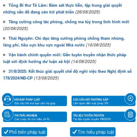
Tổng Bí thư Tô Lâm: Bám sát thực tiễn, tập trung giải quyết
(26/08/2025)
những vấn đề đang cản trở phát triển
Tăng cường công tác phòng, chống ma túy trong tình hình mới
(20/08/2025)
Thái Nguyên: Chỉ đạo tăng cường phòng chống tham nhũng,
(16/08/2025)
lãng phí, tiêu cực khu vực ngoài Nhà nước
Vận hành chính quyền mới: Gắn tuyên truyền nhận thức pháp
(14/08/2025)
luật với định hướng dư luận xã hội
31/8/2025: Kết thúc giải quyết chế độ nghỉ việc theo Nghị định số
(13/08/2025)
178/2024/NĐ-CP
HỎI ĐÁP PHÁP LUẬT
CÁC CÂU HỎI THƯỜNG GẶP
Đặt câu hỏi mà bạn cần trợ giúp
Liên quan đến luật pháp VN
THI TRẮC NGHIỆM
TÀI LIỆU TUYÊN TRUYỀN
Các cuộc thi tìm hiểu về PL
Tài liệu tuyên truyền PBGDPL
Phổ biến pháp luật
Tìm hiểu pháp luật