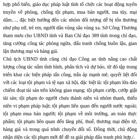
hợp phổ biến, giáo dục pháp luật tỉnh tổ chức các hoạt động tuyên
truyền về phòng, chống tội phạm, mua bán người, ma túy, mại
dâm…, đặc biệt hướng đến các nhóm đối tượng dễ bị tổn thương
như phụ nữ, trẻ em, người dân vùng sâu vùng xa. Sở Công Thương
tham mưu cho UBND tỉnh và Ban Chỉ đạo 389 tỉnh trong chỉ đạo,
tăng cường công tác phòng ngừa, đấu tranh chống buôn lậu, gian
lận thương mại và hàng giả.
Chủ tịch UBND tỉnh cũng chỉ đạo Công an tỉnh nâng cao chất
lượng công tác nắm tình hình, phân tích và dự báo, từ đó tập trung
triển khai các biện pháp tấn công, trấn áp mạnh mẽ, quyết liệt đối
với các loại tội phạm và tệ nạn xã hội, đặc biệt là: tội phạm lừa đảo
chiếm đoạt tài sản trên không gian mạng; tội phạm cướp, cướp giật
tài sản; tội phạm do người chưa thành niên và nhóm thanh, thiếu
niên vi phạm pháp luật; tội phạm liên quan đến người nước ngoài;
tội phạm mua bán người; tội phạm về môi trường, an toàn thực
phẩm; tội phạm liên quan đến lãng phí, thuế, thương mại điện tử,
hàng giả và trong quá trình chuyển đổi số. Đồng thời, chủ động
nhận diện các tội phạm mới để đề ra giải pháp đấu tranh phù hợp./.