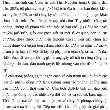
Theo nhận định của Công an tỉnh Thái Nguyên, trong
6 tháng đầu
năm 2025, tội phạm về trật tự xã hội trên địa bàn cơ bản được kiểm
soát, giảm 6,9% so với cùng kỳ năm 2024; tình hình tội phạm khác
chưa phát sinh diễn biến phức tạp, nổi cộm. Tuy nhiên, công tác
phòng, chống tội phạm vẫn còn một số hạn chế:
(1) Công tác tuyên
truyền, phổ biến, giáo dục pháp luật tại một số cơ quan, đơn vị,
địa
phương chưa được thực hiện thường xuyên, liên tục, chưa tập
trung đúng
đối tượng trọng điểm, nhóm đối tượng có nguy cơ cao vi
phạm pháp luật; (2) Một số
loại tội phạm như trộm cắp tài sản, lừa đảo
chiếm đoạt tài sản qua không gian mạng, gây
rối trật tự công cộng tuy
đã được chỉ đạo, đấu tranh quyết liệt nhưng vẫn còn tiềm ẩn phức
tạp.
Để chủ động phòng ngừa, ngăn chặn và đấu tranh hiệu quả với các
loại tội phạm, đồng thời tăng cường công tác phòng, chống mua
bán người trong thời gian tới, Chủ tịch UBND tỉnh chỉ đạo việc
thực hiện đồng bộ các nhiệm vụ đối với tất cả các sở, ban, ngành.
Tổ chức rà soát toàn bộ các nhiệm vụ về công tác phòng, chống tội
phạm và mua bán người. Tiếp tục triển khai đồng bộ các giải pháp