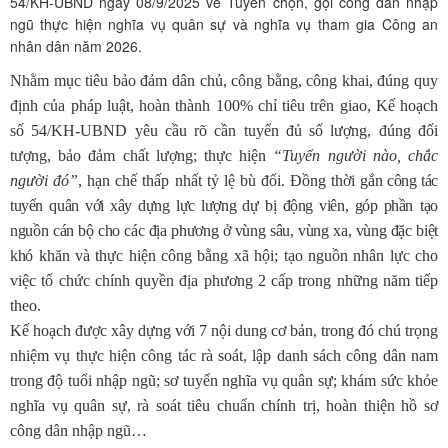
54/KH-UBND ngày 08/9/2025 về Tuyển chọn, gọi công dân nhập
ngũ thực hiện nghĩa vụ quân sự và nghĩa vụ tham gia Công an
nhân dân năm 2026.
Nhằm mục tiêu
bảo đảm dân chủ, công bằng, công khai, đúng quy
định của pháp luật, hoàn thành 100% chỉ tiêu trên giao, Kế hoạch
số 54/KH-UBND yêu cầu rõ
cần t
uyển đủ số lượng, đúng đối
tượng, bảo đảm chất lượng; thực hiện
“Tuyển người nào, chắc
người đó”
, hạn chế thấp nhất tỷ lệ bù đổi. Đồng thời g
ắn công tác
tuyển quân với xây dựng lực lượng dự bị động viên, góp phần
tạo
nguồn cán bộ cho các địa phương ở vùng sâu, vùng xa, vùng đặc biệt
khó
khăn và thực hiện công bằng xã hội; tạo nguồn nhân lực cho
việc tổ chức chính quyền địa phương 2 cấp trong những năm tiếp
theo.
Kế hoạch được xây dựng với 7 nội dung cơ bản, trong đó chú trọng
nhiệm vụ thực hiện công tác rà soát, lập danh sách công dân nam
trong độ tuổi nhập ngũ; sơ tuyển nghĩa vụ quân sự; khám sức khỏe
nghĩa vụ quân sự, rà soát tiêu chuẩn chính trị, hoàn thiện hồ sơ
công dân nhập ngũ…