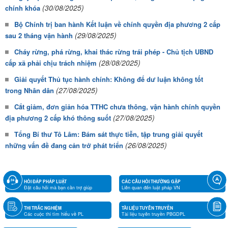
(30/08/2025)
chính khóa
Bộ Chính trị ban hành Kết luận về chính quyền địa phương 2 cấp
(29/08/2025)
sau 2 tháng vận hành
Cháy rừng, phá rừng, khai thác rừng trái phép - Chủ tịch UBND
(28/08/2025)
cấp xã phải chịu trách nhiệm
Giải quyết Thủ tục hành chính: Không để dư luận không tốt
(27/08/2025)
trong Nhân dân
Cắt giảm, đơn giản hóa TTHC chưa thông, vận hành chính quyền
(27/08/2025)
địa phương 2 cấp khó thông suốt
Tổng Bí thư Tô Lâm: Bám sát thực tiễn, tập trung giải quyết
(26/08/2025)
những vấn đề đang cản trở phát triển
HỎI ĐÁP PHÁP LUẬT
CÁC CÂU HỎI THƯỜNG GẶP
Đặt câu hỏi mà bạn cần trợ giúp
Liên quan đến luật pháp VN
THI TRẮC NGHIỆM
TÀI LIỆU TUYÊN TRUYỀN
Các cuộc thi tìm hiểu về PL
Tài liệu tuyên truyền PBGDPL