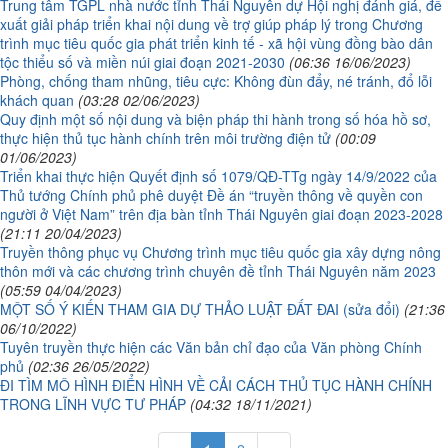
Trung tâm TGPL nhà nước tỉnh Thái Nguyên dự Hội nghị đánh giá, đề
xuất giải pháp triển khai nội dung về trợ giúp pháp lý trong Chương
trình mục tiêu quốc gia phát triển kinh tế - xã hội vùng đồng bào dân
tộc thiểu số và miền núi giai đoạn 2021-2030
(06:36 16/06/2023)
Phòng, chống tham nhũng, tiêu cực: Không đùn đẩy, né tránh, đổ lỗi
khách quan
(03:28 02/06/2023)
Quy định một số nội dung và biện pháp thi hành trong số hóa hồ sơ,
thực hiện thủ tục hành chính trên môi trường điện tử
(00:09
01/06/2023)
Triển khai thực hiện Quyết định số 1079/QĐ-TTg ngày 14/9/2022 của
Thủ tướng Chính phủ phê duyệt Đề án “truyền thông về quyền con
người ở Việt Nam” trên địa bàn tỉnh Thái Nguyên giai đoạn 2023-2028
(21:11 20/04/2023)
Truyền thông phục vụ Chương trình mục tiêu quốc gia xây dựng nông
thôn mới và các chương trình chuyên đề tỉnh Thái Nguyên năm 2023
(05:59 04/04/2023)
MỘT SỐ Ý KIẾN THAM GIA DỰ THẢO LUẬT ĐẤT ĐAI (sửa đổi)
(21:36
06/10/2022)
Tuyên truyền thực hiện các Văn bản chỉ đạo của Văn phòng Chính
phủ
(02:36 26/05/2022)
ĐI TÌM MÔ HÌNH ĐIỂN HÌNH VỀ CẢI CÁCH THỦ TỤC HÀNH CHÍNH
TRONG LĨNH VỰC TƯ PHÁP
(04:32 18/11/2021)