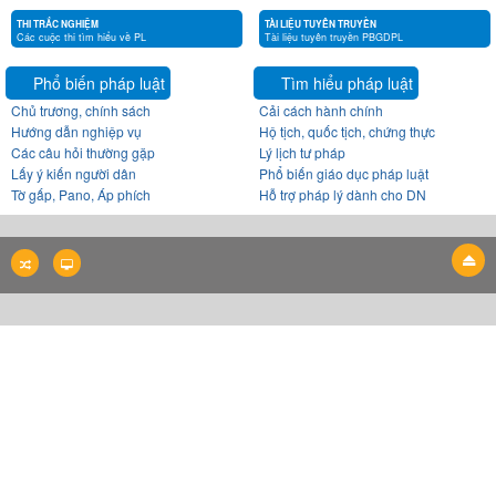
THI TRẮC NGHIỆM
TÀI LIỆU TUYÊN TRUYỀN
Các cuộc thi tìm hiểu về PL
Tài liệu tuyên truyền PBGDPL
Phổ biến pháp luật
Tìm hiểu pháp luật
Chủ trương, chính sách
Cải cách hành chính
Hướng dẫn nghiệp vụ
Hộ tịch, quốc tịch, chứng thực
Các câu hỏi thường gặp
Lý lịch tư pháp
Lấy ý kiến người dân
Phổ biến giáo dục pháp luật
Tờ gấp, Pano, Áp phích
Hỗ trợ pháp lý dành cho DN