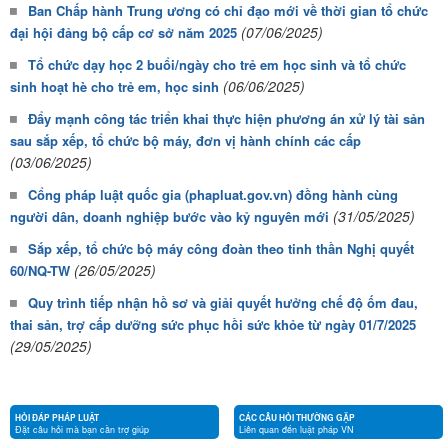
Ban Chấp hành Trung ương có chỉ đạo mới về thời gian tổ chức
(07/06/2025)
đại hội đảng bộ cấp cơ sở năm 2025
Tổ chức dạy học 2 buổi/ngày cho trẻ em học sinh và tổ chức
(06/06/2025)
sinh hoạt hè cho trẻ em, học sinh
Đẩy mạnh công tác triển khai thực hiện phương án xử lý tài sản
sau sắp xếp, tổ chức bộ máy, đơn vị hành chính các cấp
(03/06/2025)
Cổng pháp luật quốc gia (phapluat.gov.vn) đồng hành cùng
(31/05/2025)
người dân, doanh nghiệp bước vào kỷ nguyên mới
Sắp xếp, tổ chức bộ máy công đoàn theo tinh thần Nghị quyết
(26/05/2025)
60/NQ-TW
Quy trình tiếp nhận hồ sơ và giải quyết hưởng chế độ ốm đau,
thai sản, trợ cấp dưỡng sức phục hồi sức khỏe từ ngày 01/7/2025
(29/05/2025)
HỎI ĐÁP PHÁP LUẬT
CÁC CÂU HỎI THƯỜNG GẶP
Đặt câu hỏi mà bạn cần trợ giúp
Liên quan đến luật pháp VN