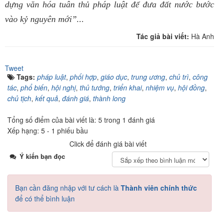
dựng văn hóa tuân thủ pháp luật để đưa đất nước bước
vào kỷ nguyên mới”
..
.
Tác giả bài viết:
Hà Anh
Tweet
Tags:
pháp luật
,
phối hợp
,
giáo dục
,
trung ương
,
chủ trì
,
công
tác
,
phổ biến
,
hội nghị
,
thủ tướng
,
triển khai
,
nhiệm vụ
,
hội đồng
,
chủ tịch
,
kết quả
,
đánh giá
,
thành long
Tổng số điểm của bài viết là: 5 trong 1 đánh giá
Xếp hạng:
5
-
1
phiếu bầu
Click để đánh giá bài viết
Ý kiến bạn đọc
Bạn cần đăng nhập với tư cách là
Thành viên chính thức
để có thể bình luận