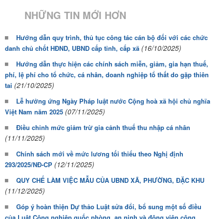
NHỮNG TIN MỚI HƠN
Hướng dẫn quy trình, thủ tục công tác cán bộ đối với các chức
(16/10/2025)
danh chủ chốt HĐND, UBND cấp tỉnh, cấp xã
Hướng dẫn thực hiện các chính sách miễn, giảm, gia hạn thuế,
phí, lệ phí cho tổ chức, cá nhân, doanh nghiệp tổ thất do gặp thiên
(21/10/2025)
tai
Lễ hưởng ứng Ngày Pháp luật nước Cộng hoà xã hội chủ nghĩa
(07/11/2025)
Việt Nam năm 2025
Điều chỉnh mức giảm trừ gia cảnh thuế thu nhập cá nhân
(11/11/2025)
Chính sách mới về mức lương tối thiểu theo Nghị định
(12/11/2025)
293/2025/NĐ-CP
QUY CHẾ LÀM VIỆC MẪU CỦA UBND XÃ, PHƯỜNG, ĐẶC KHU
(11/12/2025)
Góp ý hoàn thiện Dự thảo Luật sửa đổi, bổ sung một số điều
của Luật Công nghiệp quốc phòng, an ninh và động viên công