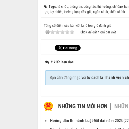
Tags:
tổ chức
,
thông tin
,
công tác
,
thủ tướng
,
chỉ đạo
,
ban
lực
,
tuy nhiên
,
trường hợp
,
đấu giá
,
ngân sách
,
chấn chỉnh
Tổng số điểm của bài viết là: 0 trong 0 đánh giá
Click để đánh giá bài viết
Ý kiến bạn đọc
Bạn cần đăng nhập với tư cách là
Thành viên ch
NHỮNG TIN MỚI HƠN
NHỮNG
Hướng dẫn thi hành Luật Đất đai năm 2024
(22