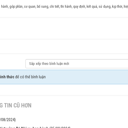
 hành
,
góp phần
,
cơ quan
,
bổ sung
,
chi tiết
,
thi hành
,
quy định
,
kết quả
,
sử dụng
,
kịp thời
,
hi
ính thức
để có thể bình luận
 TIN CŨ HƠN
/08/2024)