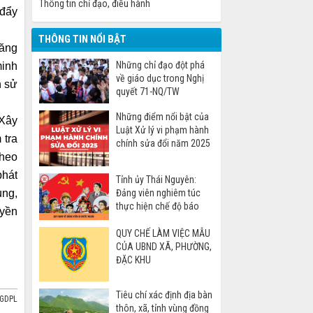
Thông tin chỉ đạo, điều hành
 đẩy
THÔNG TIN NỔI BẬT
năng
Những chỉ đạo đột phá
minh
về giáo dục trong Nghị
n sử
quyết 71-NQ/TW
Những điểm nổi bật của
 Xây
Luật Xử lý vi phạm hành
 tra
chính sửa đổi năm 2025
theo
phát
Tỉnh ủy Thái Nguyên:
ung,
Đảng viên nghiêm túc
thực hiện chế độ báo
uyền
cáo khi đi nước ngoài
QUY CHẾ LÀM VIỆC MẪU
CỦA UBND XÃ, PHƯỜNG,
ĐẶC KHU
Tiêu chí xác định địa bàn
BGDPL
thôn, xã, tỉnh vùng đồng