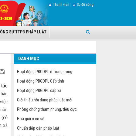
Thành viên
Sơ đồ cổng
ÓNG SỰ TTPB PHÁP LUẬT
DANH MỤC
Hoạt động PBGDPL ở Trung ương
Hoạt động PBGDPL Cấp tỉnh
 tác
Hoạt động PBGDPL cấp xã
 bản
Giới thiệu nội dung pháp luật mới
việc
guồn
Phòng chống tham nhũng, tiêu cực
 (có
Hoà giải ở cơ sở
n xã
Chuẩn tiếp cận pháp luật