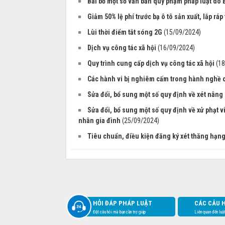
Bãi bỏ một số văn bản quy phạm pháp luật do 
Giảm 50% lệ phí trước bạ ô tô sản xuất, lắp rá
Lùi thời điểm tắt sóng 2G
(15/09/2024)
Dịch vụ công tác xã hội
(16/09/2024)
Quy trình cung cấp dịch vụ công tác xã hội
(1
Các hành vi bị nghiêm cấm trong hành nghề c
Sửa đổi, bổ sung một số quy định về xét nân
Sửa đổi, bổ sung một số quy định về xử phạt v
nhân gia đình
(25/09/2024)
Tiêu chuẩn, điều kiện đăng ký xét thăng hạng
HỎI ĐÁP PHÁP LUẬT
CÁC CÂU 
Đặt câu hỏi mà bạn cần trợ giúp
Liên quan đến luậ