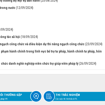
Bộ trưởng Bộ Nội vụ ban hành
(25/08/2024)
p trong nước
(12/09/2024)
8/09/2024)
ông tác xã hội
(18/09/2024)
g ngạch công chức và điều kiện dự thi nâng ngạch công chức
(23/09/2024)
i phạm hành chính trong lĩnh vực bổ trợ tư pháp, hành chính tư pháp, hôn
 chức danh nghề nghiệp viên chức trợ giúp viên pháp lý
(26/09/2024)
HỎI THƯỜNG GẶP
THI TRẮC NGHIỆM
t pháp VN
Các cuộc thi tìm hiểu về PL