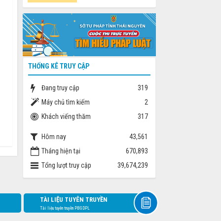
THỐNG KÊ TRUY CẬP
Đang truy cập
319
Máy chủ tìm kiếm
2
Khách viếng thăm
317
Hôm nay
43,561
Tháng hiện tại
670,893
Tổng lượt truy cập
39,674,239
TÀI LIỆU TUYÊN TRUYỀN
Tài liệu tuyên truyền PBGDPL