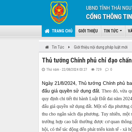
UBND TỈNH THÁI NGU
CỔNG THÔNG TIN
TRANG CHỦ
GIỚI THIỆU
TIN TỨC
V
Tin Tức
Giới thiệu nội dung pháp luật mới
Thủ tướng Chính phủ chỉ đạo chấn
Thứ năm - 22/08/2024 03:27
729
0
Ngày 21/8/2024, Thủ tướng Chính phủ ba
đấu giá quyền sử dụng đất
. Theo đó, vừa q
quy định chi tiết thi hành Luật Đất đai năm 202
đấu giá quyền sử dụng đất. Một số địa phương 
thu cho ngân sách địa phương. Tuy nhiên, một s
trường hợp cao bất thường được cơ quan thông 
hội, có thể tác động đến phát triển kinh tế - xã 