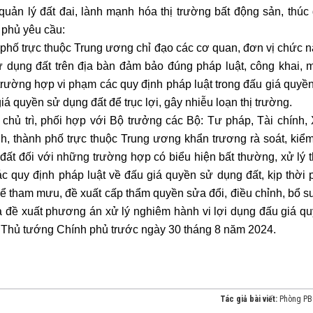
quản lý đất đai, lành mạnh hóa thị trường bất động sản, thúc
h phủ yêu cầu:
h phố trực thuộc Trung ương chỉ đạo các cơ quan, đơn vị chức 
ử dụng đất trên địa bàn đảm bảo đúng pháp luật, công khai, 
 trường hợp vi phạm các quy định pháp luật trong đấu giá quyề
á quyền sử dụng đất để trục lợi, gây nhiễu loạn thị trường.
chủ trì, phối hợp với Bộ trưởng các Bộ: Tư pháp, Tài chính,
h, thành phố trực thuộc Trung ương khẩn trương rà soát, kiểm
đất đối với những trường hợp có biểu hiện bất thường, xử lý 
quy định pháp luật về đấu giá quyền sử dụng đất, kịp thời 
để tham mưu, đề xuất cấp thẩm quyền sửa đổi, điều chỉnh, bổ s
 và đề xuất phương án xử lý nghiêm hành vi lợi dụng đấu giá q
o Thủ tướng Chính phủ trước ngày 30 tháng 8 năm 2024.
Tác giả bài viết:
Phòng P