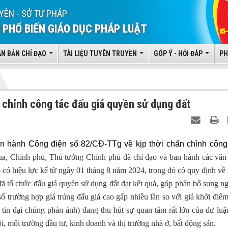
YÊN - SỞ TƯ PHÁP
 PHỔ BIẾN GIÁO DỤC PHÁP LUẬT
ĂN BẢN CHỈ ĐẠO
TÀI LIỆU TUYÊN TRUYỀN
GÓP Ý - HỎI ĐÁP
PH
 chỉnh công tác đấu giá quyền sử dụng đất
n hành Công điện số 82/CĐ-TTg về kịp thời chấn chỉnh công
ua, Chính phủ, Thủ tướng Chính phủ đã chỉ đạo và ban hành các văn
4 có hiệu lực kể từ ngày 01 tháng 8 năm 2024, trong đó có quy định về 
đã tổ chức đấu giá quyền sử dụng đất đạt kết quả, góp phần bổ sung n
ố trường hợp giá trúng đấu giá cao gấp nhiều lần so với giá khởi điểm
tin đại chúng phản ánh) đang thu hút sự quan tâm rất lớn của dư luậ
hội, môi trường đầu tư, kinh doanh và thị trường nhà ở, bất động sản.