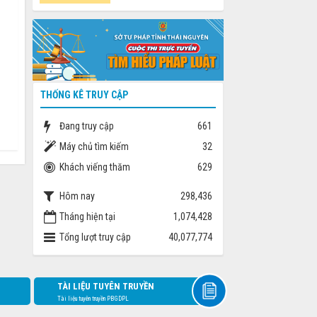
THỐNG KÊ TRUY CẬP
Đang truy cập
661
Máy chủ tìm kiếm
32
Khách viếng thăm
629
Hôm nay
298,436
Tháng hiện tại
1,074,428
Tổng lượt truy cập
40,077,774
TÀI LIỆU TUYÊN TRUYỀN
Tài liệu tuyên truyền PBGDPL