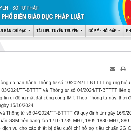
YÊN - SỞ TƯ PHÁP
 PHỔ BIẾN GIÁO DỤC PHÁP LUẬT
ĂN BẢN CHỈ ĐẠO
TÀI LIỆU TUYÊN TRUYỀN
GÓP Ý - HỎI ĐÁP
PH
thông đã ban hành Thông tư số 10/2024/TT-BTTTT ngưng hiệu
số 03/2024/TT-BTTTT và Thông tư số 04/2024/TT-BTTTT liên 
 tin di động mặt đất công cộng IMT. Theo Thông tư này, thời 
 ngày 15/10/2024.
và Thông tứ số 04/2024/TT-BTTTT đã quy định từ ngày 16/9/2
 chuẩn GSM trên băng tần 1710-1785 MHz, 1805-1880 MHz, 880
ch vụ cho các thiết bị đầu cuối chỉ hỗ trợ tiêu chuẩn 2G O