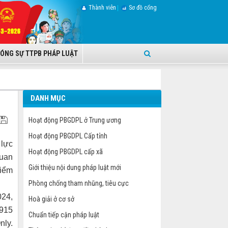
Thành viên
Sơ đồ cổng
ÓNG SỰ TTPB PHÁP LUẬT
DANH MỤC
Hoạt động PBGDPL ở Trung ương
Hoạt động PBGDPL Cấp tỉnh
 lực
Hoạt động PBGDPL cấp xã
quan
Giới thiệu nội dung pháp luật mới
điểm
Phòng chống tham nhũng, tiêu cực
024,
Hoà giải ở cơ sở
-915
Chuẩn tiếp cận pháp luật
nly.