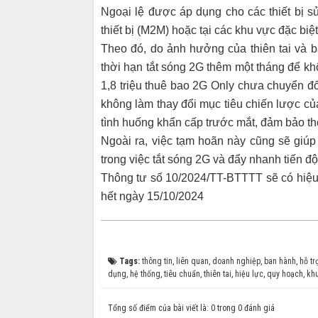
Ngoại lệ được áp dụng cho các thiết bị 
thiết bị (M2M) hoặc tại các khu vực đặc b
Theo đó, do ảnh hưởng của thiên tai và b
thời hạn tắt sóng 2G thêm một tháng để khô
1,8 triệu thuê bao 2G Only chưa chuyển đổ
không làm thay đổi mục tiêu chiến lược c
tình huống khẩn cấp trước mắt, đảm bảo thôn
Ngoài ra, việc tạm hoãn này cũng sẽ giúp
trong việc tắt sóng 2G và đẩy nhanh tiến độ
Thông tư số 10/2024/TT-BTTTT sẽ có hiệu 
hết ngày 15/10/2024
Tags:
thông tin
,
liên quan
,
doanh nghiệp
,
ban hành
,
hỗ tr
dụng
,
hệ thống
,
tiêu chuẩn
,
thiên tai
,
hiệu lực
,
quy hoạch
,
kh
Tổng số điểm của bài viết là: 0 trong 0 đánh giá