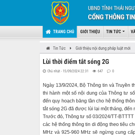
UBND TỈNH THÁI NGU
CỔNG THÔNG TIN
TRANG CHỦ
GIỚI THIỆU
TIN TỨC
V
Tin Tức
Giới thiệu nội dung pháp luật mới
Lùi thời điểm tắt sóng 2G
Chủ nhật - 15/09/2024 22:31
647
0
Ngày 13/9/2024, Bộ Thông tin và Truyền 
thi hành một số nội dung của Thông tư 
đến quy hoạch băng tần cho hệ thống thông
tắt sóng 2G đã được lùi lại một tháng, đến
Trước đó, Thông tư số 03/2024/TT-BTTTT 
các hệ thống thông tin di động theo tiêu
MHz và 925-960 MHz sẽ ngừng cung cấp dị