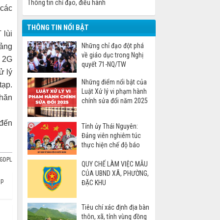
Thông tin chỉ đạo, điều hành
 các
THÔNG TIN NỔI BẬT
 lùi
Những chỉ đạo đột phá
oảng
về giáo dục trong Nghị
g 2G
quyết 71-NQ/TW
ử lý
Những điểm nổi bật của
tạp.
Luật Xử lý vi phạm hành
khăn
chính sửa đổi năm 2025
 đến
Tỉnh ủy Thái Nguyên:
Đảng viên nghiêm túc
thực hiện chế độ báo
cáo khi đi nước ngoài
BGDPL
QUY CHẾ LÀM VIỆC MẪU
CỦA UBND XÃ, PHƯỜNG,
áp
ĐẶC KHU
Tiêu chí xác định địa bàn
thôn, xã, tỉnh vùng đồng