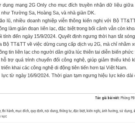
sử dụng mạng 2G Only cho mục đích truyền nhận dữ liệu giữa
iệt như Trường Sa, Hoàng Sa, và nhà giàn DK.
ão lũ, nhiều doanh nghiệp viễn thông kiến nghị với Bộ TT&TT
ng làm gián đoạn liên lạc, đặc biệt trong bối cảnh vẫn còn kh
i tính đến ngày 15/9/2024. Quyết định ngưng thời hạn tắt són
ủa Bộ TT&TT về việc dừng cung cấp dịch vụ 2G, mà chỉ nhằm x
g tin liên lạc cho người dân giữa lúc thiên tai diễn biến phức 
 hỗ trợ quá trình chuyển đổi công nghệ, giúp giảm thiểu khó 
 triển khai các công nghệ di động tiên tiến hơn tại Việt Nam.
lực từ ngày 16/9/2024. Thời gian tạm ngưng hiệu lực kéo dài
Tác giả bài viết:
Phòng P
ợ
,
thi hành
,
mục đích
,
quy định
,
nội dung
,
thông tư
,
đặc biệt
,
kiến nghị
,
ảnh hưởng
,
sử dụng
,
u vực