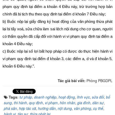
phạm quy định tại điểm a khoản 4 Điều này, trừ trường hợp bản
chính đã bị tịch thu theo quy định tại điểm d khoản 7 Điều này;
b) Buộc nộp lại giấy đăng ký hoạt động của văn phòng thừa phát
lại bị tẩy xoá, sửa chữa làm sai lệch nội dung cho cơ quan, người
có thẩm quyền đã cấp đối với hành vi vi phạm quy định tại điểm a
khoản 4 Điều này;
c) Buộc nộp lại số lợi bất hợp pháp có được do thực hiện hành vi
vi phạm quy định tại điểm đ khoản 3, các điểm a, d và đ khoản 5,
khoản 6 Điều này.”.
Tác giả bài viết:
Phòng PBGDPL
Tags:
tư pháp
,
doanh nghiệp
,
hoạt động
,
lĩnh vực
,
sửa đổi
,
bổ
sung
,
thi hành
,
quy định
,
vi phạm
,
hôn nhân
,
gia đình
,
dân sự
,
phá sản
,
hợp tác xã
,
hướng dẫn
,
nội dung
,
văn phòng
,
cụ thể
,
hành vi
,
tập sự
,
thừa phát lại