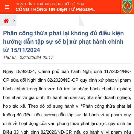
UBND TỈNH THÁI NGUYÊN - SỞ TƯ PHÁP
CỔNG THÔNG TIN ĐIỆN TỬ PBGDPL
Giới thiệu nội dung pháp luật mới
Phân công thừa phát lại không đủ điều kiện
hướng dẫn tập sự sẽ bị xử phạt hành chính
từ 15/11/2024
Thứ tư - 02/10/2024 05:17
Ngày 18/9/2024, Chính phủ ban hành
Nghị định 117/2024/NĐ-
CP
sửa đổi
Nghị định 82/2020/NĐ-CP
quy định xử phạt vi phạm
hành chính trong lĩnh vực bổ trợ tư pháp; hành chính tư pháp;
hôn nhân và gia đình; thi hành án dân sự; phá sản doanh nghiệp,
hợp tác xã. Theo đó bổ sung hành vi “Phân công thừa phát lại
không đủ điều kiện hướng dẫn tập sự” là hành vi vi phạm quy
định về hoạt động của văn phòng thừa phát lại được quy định tại
Điều 33
Nghị định 82/2020/NĐ-CP
, nếu có hành vi vi phạm nêu