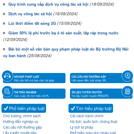
(18/09/2024)
Quy trình cung cấp dịch vụ công tác xã hội
(16/09/2024)
Dịch vụ công tác xã hội
(15/09/2024)
Lùi thời điểm tắt sóng 2G
Giảm 50% lệ phí trước bạ ô tô sản xuất, lắp ráp trong nước
(12/09/2024)
Bãi bỏ một số văn bản quy phạm pháp luật do Bộ trưởng Bộ Nội
(25/08/2024)
vụ ban hành
HỎI ĐÁP PHÁP LUẬT
CÁC CÂU HỎI THƯỜNG GẶP
Đặt câu hỏi mà bạn cần trợ giúp
Liên quan đến luật pháp VN
THI TRẮC NGHIỆM
TÀI LIỆU TUYÊN TRUYỀN
Các cuộc thi tìm hiểu về PL
Tài liệu tuyên truyền PBGDPL
Phổ biến pháp luật
Tìm hiểu pháp luật
Chủ trương, chính sách
Cải cách hành chính
Hướng dẫn nghiệp vụ
Hộ tịch, quốc tịch, chứng thực
Các câu hỏi thường gặp
Lý lịch tư pháp
Lấy ý kiến người dân
Phổ biến giáo dục pháp luật