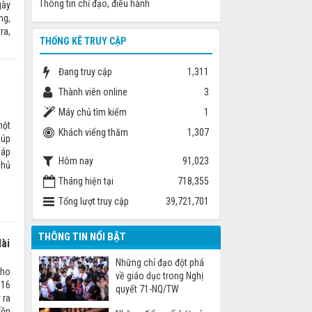
Thông tin chỉ đạo, điều hành
gày
ng,
ra,
THỐNG KÊ TRUY CẬP
Đang truy cập
1,311
Thành viên online
3
Máy chủ tìm kiếm
1
một
Khách viếng thăm
1,307
iúp
háp
Hôm nay
91,023
chủ
Tháng hiện tại
718,355
Tổng lượt truy cập
39,721,701
THÔNG TIN NỔI BẬT
dài
Những chỉ đạo đột phá
cho
về giáo dục trong Nghị
H16
quyết 71-NQ/TW
 ra
tồn