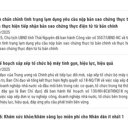
 chấn chỉnh tình trạng lạm dụng yêu cầu nộp bản sao chứng thực 
à thực hiện tiếp nhận bản sao chứng thực điện tử từ bản chính
9/2025
5, Chủ tịch UBND tỉnh Thái Nguyên đã ban hành Công văn số 3507/UBND-NC về t
h tình trạng lạm dụng yêu cầu nộp bản sao chứng thực từ bản chính và thực h
sao chứng thực điện tử từ bản chính.
ế hoạch sắp xếp tổ chức bộ máy tinh gọn, hiệu lực, hiệu quả
9/2025
 đạo của Trung ương và Chính phủ về tiếp tục đổi mới, sắp xếp tổ chức bộ máy 
 trị, Ban Chỉ đạo về tổng kết thực hiện Nghị quyết số 18-NQ/TW về việc sắp xếp 
 doanh nghiệp nhà nước và đầu mối bên trong các cơ quan, tổ chức trong hệ th
au đây gọi là Ban Chỉ đạo) đã ban hành Kế hoạch số 130/KH-BCĐTKNQ18 n
việc sắp xếp đơn vị sự nghiệp công, doanh nghiệp nhà nước, tổ chức bên trong
iệu lực, hiệu quả, đáp ứng yêu cầu phát triển bền vững.
: Khám sức khỏe/khám sàng lọc miễn phí cho Nhân dân ít nhất 1