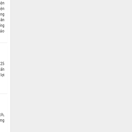
iện
iện
ầng
dân
ống
hảo
025
hấn
lợi
ch,
ớng