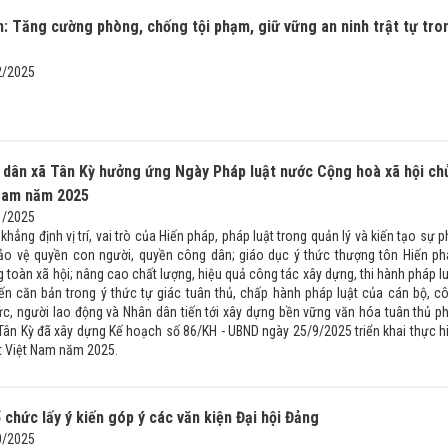
: Tăng cường phòng, chống tội phạm, giữ vững an ninh trật tự tro
2/2025
 dân xã Tân Kỳ hưởng ứng Ngày Pháp luật nước Cộng hoà xã hội ch
 Nam năm 2025
1/2025
khẳng định vị trí, vai trò của Hiến pháp, pháp luật trong quản lý và kiến tạo sự p
 bảo vệ quyền con người, quyền công dân; giáo dục ý thức thượng tôn Hiến ph
g toàn xã hội; nâng cao chất lượng, hiệu quả công tác xây dựng, thi hành pháp lu
ến căn bản trong ý thức tự giác tuân thủ, chấp hành pháp luật của cán bộ, c
ức, người lao động và Nhân dân tiến tới xây dựng bền vững văn hóa tuân thủ p
 Tân Kỳ đã xây dựng Kế hoạch số 86/KH - UBND ngày 25/9/2025 triển khai thực h
t Việt Nam năm 2025.
 chức lấy ý kiến góp ý các văn kiện Đại hội Đảng
0/2025