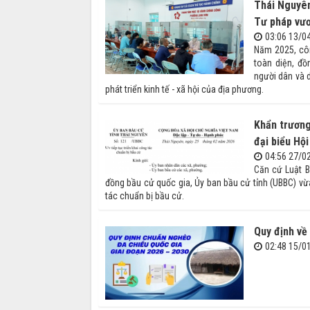
Thái Nguyên
Tư pháp vươ
03:06 13/0
Năm 2025, côn
toàn diện, đồ
người dân và 
phát triển kinh tế - xã hội của địa phương.
Khẩn trương
đại biểu Hộ
04:56 27/0
Căn cứ Luật B
đồng bầu cử quốc gia, Ủy ban bầu cử tỉnh (UBBC) vừ
tác chuẩn bị bầu cử.
Quy định về
02:48 15/0