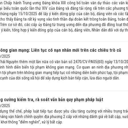
an Chấp hành Trung ương Đảng khóa XIII công bố toàn văn dự thảo các văn k
đại biểu toàn quốc lần thứ XIV của Đảng và đăng tải rộng rãi trên các phương t
 chúng ngày 15/10/2025 để lấy ý kiến đóng góp của cán bộ, đảng viên và các t
cho thấy Đảng ta rất kỳ vọng vào tinh thần đại đoàn kết tròng toàn Đảng, toàn 
c. Trên cơ sở đó, các cấp ủy Đảng từ trung ương đến địa phương đã đồng loạt th
y ý kiến, tổng hợp ý kiến đóng góp của cán bộ, đảng viên, Nhân dân đối với dự t
ông gian mạng: Liên tục có nạn nhân mới trên các chiêu trò cũ
0/2025
Thái Nguyên thêm một lần nữa có văn bản số 2470/CV-PA05(Đ3) ngày 13/10/2
ình hình diễn biến tội phạm không gian mạng. Cơ quan an ninh địa phương n
h tội phạm trên không gian mạng tiếp tục có những diễn biến phức tạp, tội phạm 
cạnh của đời sống xã hội để xây dựng kịch bản tiếp cận, lừa đảo người dân.
ng cường kiểm tra, rà soát văn bản quy phạm pháp luật
0/2025
dựng thể chế, pháp luật tiếp tục được yêu cầu tăng cường với nhiều trọng trá
 tháng vận hành chính quyền địa phương 2 cấp với những đánh giá về bất cập, vư
khơi thông “điểm nghẽn”, xử lý bất cập.