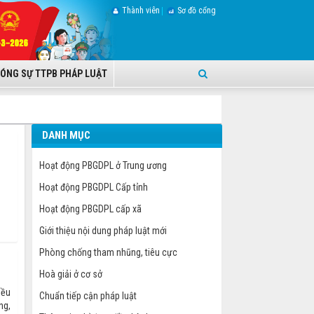
Thành viên
Sơ đồ cổng
ÓNG SỰ TTPB PHÁP LUẬT
DANH MỤC
Hoạt động PBGDPL ở Trung ương
Hoạt động PBGDPL Cấp tỉnh
Hoạt động PBGDPL cấp xã
Giới thiệu nội dung pháp luật mới
Phòng chống tham nhũng, tiêu cực
Hoà giải ở cơ sở
iều
Chuẩn tiếp cận pháp luật
ng,