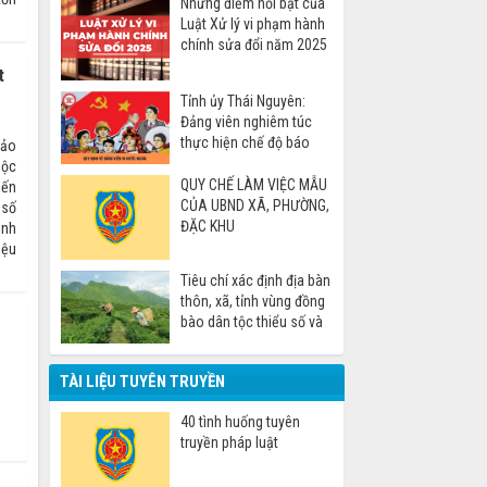
Những điểm nổi bật của
Luật Xử lý vi phạm hành
chính sửa đổi năm 2025
t
Tỉnh ủy Thái Nguyên:
Đảng viên nghiêm túc
thực hiện chế độ báo
bảo
cáo khi đi nước ngoài
uộc
QUY CHẾ LÀM VIỆC MẪU
iến
CỦA UBND XÃ, PHƯỜNG,
 số
ĐẶC KHU
inh
iệu
Tiêu chí xác định địa bàn
thôn, xã, tỉnh vùng đồng
bào dân tộc thiểu số và
miền núi
TÀI LIỆU TUYÊN TRUYỀN
40 tình huống tuyên
truyền pháp luật