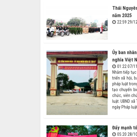
Thái Nguyên
năm 2025
22:59 29/1
Ủy ban nhân
nghĩa Việt
01:22 07/1
Nhằm tiếp tục 
triển xã hội,
pháp luật tron
tạo chuyển bi
chức, viên ch
luật. UBND xã
ngày Pháp luậ
Đẩy mạnh tổ
05:20 28/1