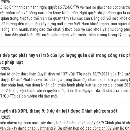
9/2025
5, Bộ Chính trị ban hành Nghị quyết số 72-NQ/TW về một số giải pháp đột phá tr
vệ, chăm sóc và nâng cao sức khỏe Nhân dân. Nghị quyết được đánh giá là c
t quan trọng, tiếp tục thể hiện sự quan tâm sâu sắc của Đảng đối với sức khỏe 
n để hướng đến mục tiêu xây dựng một nước Việt Nam khoẻ mạnh, mọi người 
 sống lành mạnh, nâng cao thể chất, ý thức bảo vệ sức khoẻ và chủ động ph
ng thúc đẩy phát triển đất nước giàu mạnh, văn minh, thịnh vượng trong kỷ ngu
 tiếp tục phát huy vai trò của lực lượng quân đội trong công tác p
ục pháp luật
9/2025
n khai tổ chức thực hiện Quyết định số 1371/QĐ-TTg ngày 30/7/2021 của Thủ tư
 duyệt Đề án "Phát huy vai trò của lực lượng Quân đội nhân dân tham gia công 
o dục pháp luật, vận động Nhân dân chấp hành pháp luật tại cơ sở giai đoạn 202
hơn 2 tháng vận hành chính quyền mới, tỉnh Thái Nguyên đã tổ chức rà soát 
371/QĐ-TTg để có hướng chỉ đạo mới.
huyên đề XDPL tháng 9: 9 dự án luật được Chính phủ xem xét
9/2025
 hiện nhiệm vụ tham mưu xây dựng thể chế năm 2025, ngày 08/9 Chính phủ tổ c
yên đề xây dựng pháp luật tháng 9. Dự phiên họp có các đồng chí Ủy viên Bộ Ch