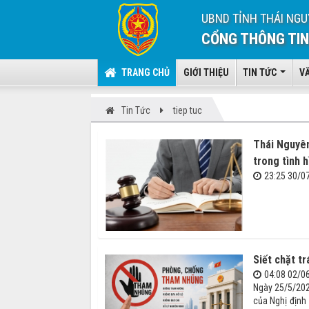
UBND TỈNH THÁI NGU
CỔNG THÔNG TIN
TRANG CHỦ
GIỚI THIỆU
TIN TỨC
V
Tin Tức
tiep tuc
Thái Nguyên
trong tình h
23:25 30/0
Siết chặt t
04:08 02/0
Ngày 25/5/202
của Nghị định