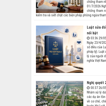
chống tham nh
01/7/2026.Ngh
chống tham nh
kiểm tra và siết chặt các biện pháp phòng ngừa tha
Luật sửa đổ
nổi bật
03:36 29/0
Ngày 23/4/202
số điều của Lu
pháp lý). Luậ
lý của người 
nghĩa Việt Nam
Nghị quyết 
00:37 26/0
Nhằm xử lý dứ
các dự án tồn
về cơ chế, chí
trước khi Luậ