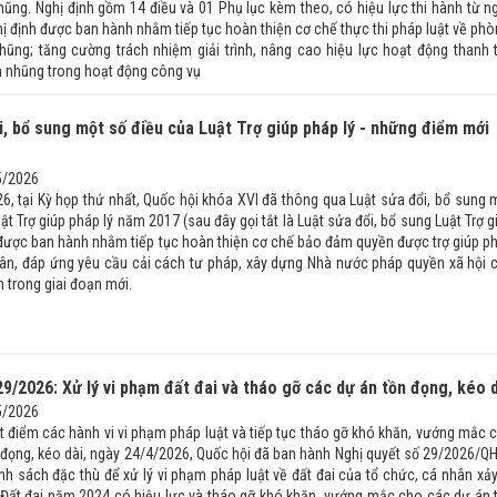
ũng. Nghị định gồm 14 điều và 01 Phụ lục kèm theo, có hiệu lực thi hành từ n
ị định được ban hành nhằm tiếp tục hoàn thiện cơ chế thực thi pháp luật về phò
ũng; tăng cường trách nhiệm giải trình, nâng cao hiệu lực hoạt động thanh t
m nhũng trong hoạt động công vụ
i, bổ sung một số điều của Luật Trợ giúp pháp lý - những điểm mới
5/2026
6, tại Kỳ họp thứ nhất, Quốc hội khóa XVI đã thông qua Luật sửa đổi, bổ sung 
ật Trợ giúp pháp lý năm 2017 (sau đây gọi tắt là Luật sửa đổi, bổ sung Luật Trợ g
t được ban hành nhằm tiếp tục hoàn thiện cơ chế bảo đảm quyền được trợ giúp p
dân, đáp ứng yêu cầu cải cách tư pháp, xây dựng Nhà nước pháp quyền xã hội 
 trong giai đoạn mới.
29/2026: Xử lý vi phạm đất đai và tháo gỡ các dự án tồn đọng, kéo 
5/2026
t điểm các hành vi vi phạm pháp luật và tiếp tục tháo gỡ khó khăn, vướng mắc 
 đọng, kéo dài, ngày 24/4/2026, Quốc hội đã ban hành Nghị quyết số 29/2026/Q
nh sách đặc thù để xử lý vi phạm pháp luật về đất đai của tổ chức, cá nhân xảy
t Đất đai năm 2024 có hiệu lực và tháo gỡ khó khăn, vướng mắc cho các dự án 