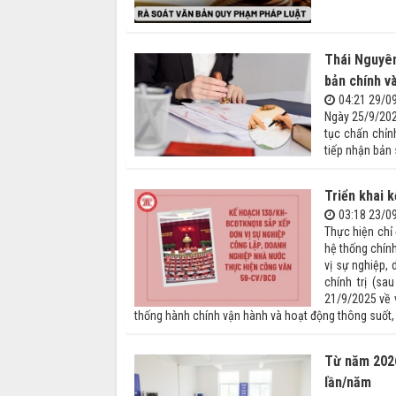
Thái Nguyên
bản chính v
04:21 29/0
Ngày 25/9/202
tục chấn chỉn
tiếp nhận bản 
Triển khai k
03:18 23/0
Thực hiện chỉ
hệ thống chính
vị sự nghiệp,
chính trị (s
21/9/2025 về 
thống hành chính vận hành và hoạt động thông suốt, h
Từ năm 2026
lần/năm