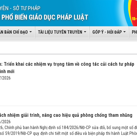
YÊN - SỞ TƯ PHÁP
 PHỔ BIẾN GIÁO DỤC PHÁP LUẬT
ĂN BẢN CHỈ ĐẠO
TÀI LIỆU TUYÊN TRUYỀN
GÓP Ý - HỎI ĐÁP
PH
: Triển khai các nhiệm vụ trọng tâm về công tác cải cách tư pháp
ình mới
7/2026
rách nhiệm giải trình, nâng cao hiệu quả phòng chống tham nhũng
6/2026
6, Chính phủ ban hành Nghị định số 184/2026/NĐ-CP sửa đổi, bổ sung một số đ
 số 59/2019/NĐ-CP quy định chi tiết một số điều và biện pháp thi hành Luật Phò