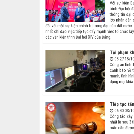
Với sự kiện B
trình Đại hội 
thông tin đại
lớp nhân dân 
đối với một sự kiện chính trị trọng đại của đất nướ
nhất chỉ đạo việc tiếp tục đẩy mạnh việc tổ chức lấ
các văn kiện trình Đại hội XIV của Đảng.
Tội phạm kh
05:27 15/1
Công an tỉnh 
cảnh báo về t
mạnh, tình hìn
dụng mọi khía 
Tiếp tục tă
06:40 03/1
Công tác xây 
nhất là sau 3
mắc cần được 