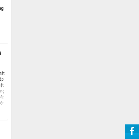
ng
ủ
hát
áp,
ật,
ông
háp
iện