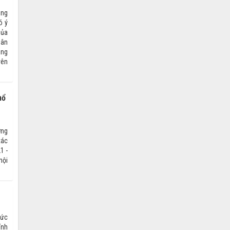
ong
ó ý
của
dân
òng
yên
hổ
ớng
tác
1 -
nội
hức
ính