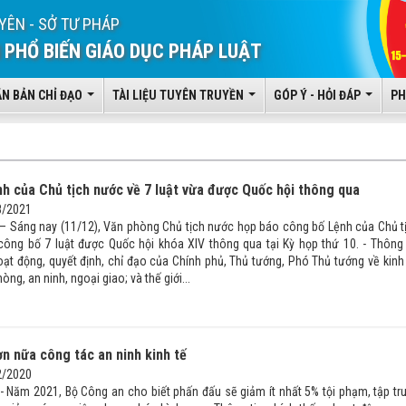
YÊN - SỞ TƯ PHÁP
 PHỔ BIẾN GIÁO DỤC PHÁP LUẬT
ĂN BẢN CHỈ ĐẠO
TÀI LIỆU TUYÊN TRUYỀN
GÓP Ý - HỎI ĐÁP
PH
h của Chủ tịch nước về 7 luật vừa được Quốc hội thông qua
8/2021
 – Sáng nay (11/12), Văn phòng Chủ tịch nước họp báo công bố Lệnh của Chủ t
công bố 7 luật được Quốc hội khóa XIV thông qua tại Kỳ họp thứ 10. - Thông 
oạt động, quyết định, chỉ đạo của Chính phủ, Thủ tướng, Phó Thủ tướng về kinh 
òng, an ninh, ngoại giao; và thế giới...
n nữa công tác an ninh kinh tế
2/2020
 - Năm 2021, Bộ Công an cho biết phấn đấu sẽ giảm ít nhất 5% tội phạm, tập tr