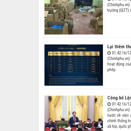
(Chinhphu.vn)
trường (QLTT) 
Lại thêm th
01:42 16/1
(Chinhphu.vn
hoạt động của
phép.
Công bố Lện
01:42 16/1
(Chinhphu.vn)
nước về việc 
chính thống h
xã hội, quốc ph