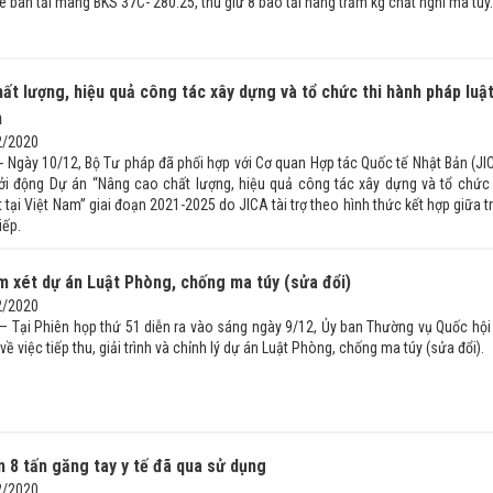
xe bán tải mang BKS 37C- 280.25, thu giữ 8 bao tải hàng trăm kg chất nghi ma túy.
ất lượng, hiệu quả công tác xây dựng và tổ chức thi hành pháp luậ
m
2/2020
 - Ngày 10/12, Bộ Tư pháp đã phối hợp với Cơ quan Hợp tác Quốc tế Nhật Bản (JI
ởi động Dự án “Nâng cao chất lượng, hiệu quả công tác xây dựng và tổ chức 
 tại Việt Nam” giai đoạn 2021-2025 do JICA tài trợ theo hình thức kết hợp giữa t
tiếp.
xét dự án Luật Phòng, chống ma túy (sửa đổi)
2/2020
 – Tại Phiên họp thứ 51 diễn ra vào sáng ngày 9/12, Ủy ban Thường vụ Quốc hội
ề việc tiếp thu, giải trình và chỉnh lý dự án Luật Phòng, chống ma túy (sửa đổi).
n 8 tấn găng tay y tế đã qua sử dụng
2/2020