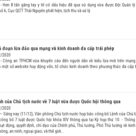
 - Hơn 8 tấn găng tay y tế có dấu hiệu đã qua sử dụng vừa được Đội Quản lý 
số 6, Cục QLTT Thái Nguyên phát hiện, tịch thu và xử lý.
ủ đoạn lừa đảo qua mạng và kinh doanh đa cấp trái phép
2/2020
) - Công an TPHCM vừa khuyến cáo đến người dân về kiểu lừa mới trên mạng
 một số website huy động vốn, tổ chức kinh doanh theo phương thức đa cấp t
h của Chủ tịch nước về 7 luật vừa được Quốc hội thông qua
2/2020
 – Sáng nay (11/12), Văn phòng Chủ tịch nước họp báo công bố Lệnh của Chủ t
công bố 7 luật được Quốc hội khóa XIV thông qua tại Kỳ họp thứ 10. - Thông 
oạt động, quyết định, chỉ đạo của Chính phủ, Thủ tướng, Phó Thủ tướng về kinh 
òng, an ninh, ngoại giao; và thế giới...