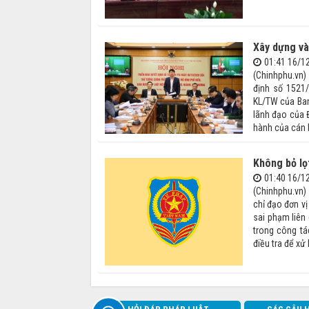
Xây dựng và
01:41 16/1
(Chinhphu.vn) 
định số 1521/Q
KL/TW của Ban B
lãnh đạo của
hành của cán
Không bỏ lọ
01:40 16/1
(Chinhphu.vn)
chỉ đạo đơn v
sai phạm liên
trong công tá
điều tra để xử