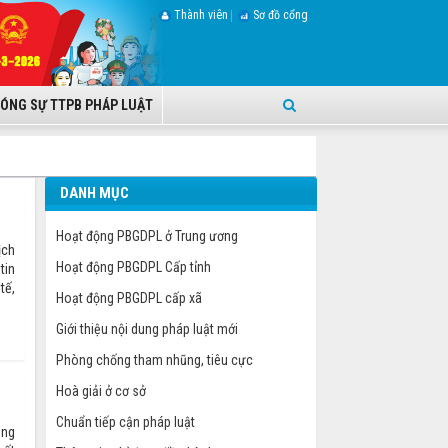
Thành viên
Sơ đồ cổng
ÓNG SỰ TTPB PHÁP LUẬT
DANH MỤC
Hoạt động PBGDPL ở Trung ương
ịch
Hoạt động PBGDPL Cấp tỉnh
tin
tế,
Hoạt động PBGDPL cấp xã
Giới thiệu nội dung pháp luật mới
Phòng chống tham nhũng, tiêu cực
Hoà giải ở cơ sở
Chuẩn tiếp cận pháp luật
ung