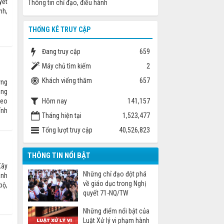
yết
Thông tin chỉ đạo, điều hành
nh,
THỐNG KÊ TRUY CẬP
Đang truy cập
659
Máy chủ tìm kiếm
2
Khách viếng thăm
657
ững
ong
Hôm nay
141,157
heo
ính
Tháng hiện tại
1,523,477
Tổng lượt truy cập
40,526,823
THÔNG TIN NỔI BẬT
Xây
Những chỉ đạo đột phá
ành
về giáo dục trong Nghị
bộ,
quyết 71-NQ/TW
Những điểm nổi bật của
Luật Xử lý vi phạm hành