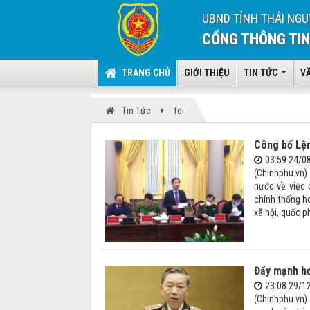
UBND TỈNH THÁI NGU
CỔNG THÔNG TIN
TRANG CHỦ
GIỚI THIỆU
TIN TỨC
V
Tin Tức
fdi
Công bố Lện
03:59 24/0
(Chinhphu.vn)
nước về việc 
chính thống h
xã hội, quốc ph
Đẩy mạnh hơ
23:08 29/1
(Chinhphu.vn)