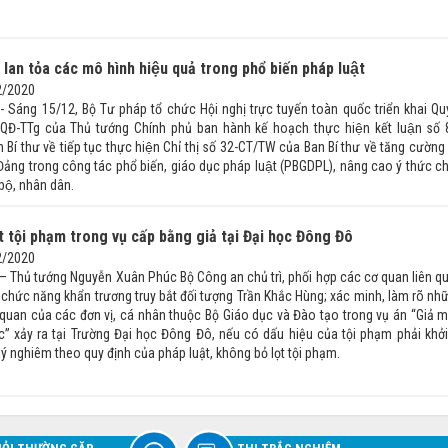
 lan tỏa các mô hình hiệu quả trong phổ biến pháp luật
2/2020
- Sáng 15/12, Bộ Tư pháp tổ chức Hội nghị trực tuyến toàn quốc triển khai Qu
Đ-TTg của Thủ tướng Chính phủ ban hành kế hoạch thực hiện kết luận số 
í thư về tiếp tục thực hiện Chỉ thị số 32-CT/TW của Ban Bí thư về tăng cường
 Đảng trong công tác phổ biến, giáo dục pháp luật (PBGDPL), nâng cao ý thức ch
 bộ, nhân dân.
t tội phạm trong vụ cấp bằng giả tại Đại học Đông Đô
2/2020
 – Thủ tướng Nguyễn Xuân Phúc Bộ Công an chủ trì, phối hợp các cơ quan liên q
ị chức năng khẩn trương truy bắt đối tượng Trần Khắc Hùng; xác minh, làm rõ nh
 quan của các đơn vị, cá nhân thuộc Bộ Giáo dục và Đào tạo trong vụ án “Giả 
c” xảy ra tại Trường Đại học Đông Đô, nếu có dấu hiệu của tội phạm phải khởi
 lý nghiêm theo quy định của pháp luật, không bỏ lọt tội phạm.