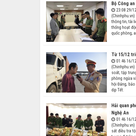
Bộ Công an 
23:08 29/1
(Chinhphu.vn)
thông tin, tài
thống hoạt độn
quốc phòng, an 
Từ 15/12 tr
01:46 16/1
(Chinhphu.vn)
soát, tập tru
phòng ngừa và
hội Đảng, bảo 
dịp Tết.
Hải quan ph
Nghệ An
01:46 16/1
(Chinhphu.vn)
sát điều tra 