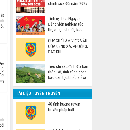
chính sửa đổi năm 2025
cấp
Tỉnh ủy Thái Nguyên:
ính
Đảng viên nghiêm túc
ội,
thực hiện chế độ báo
cáo khi đi nước ngoài
QUY CHẾ LÀM VIỆC MẪU
CỦA UBND XÃ, PHƯỜNG,
ĐẶC KHU
iểm
Tiêu chí xác định địa bàn
T),
thôn, xã, tỉnh vùng đồng
Đại
bào dân tộc thiểu số và
ong
miền núi
TÀI LIỆU TUYÊN TRUYỀN
40 tình huống tuyên
truyền pháp luật
ảnh
đối