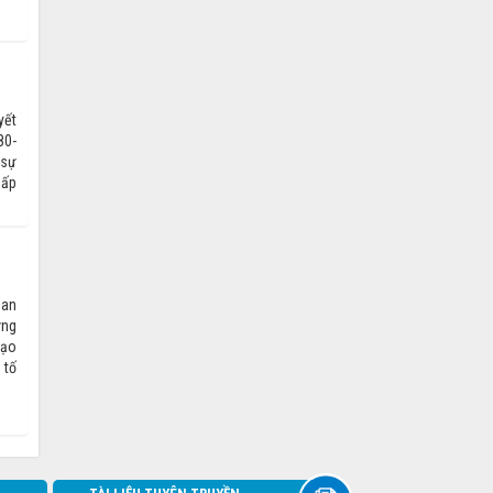
yết
80-
 sự
ấp
uan
ững
mạo
 tố