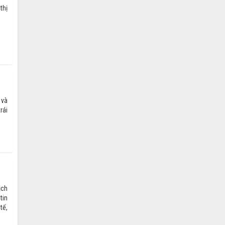
thị
 và
rái
ịch
tin
tế,