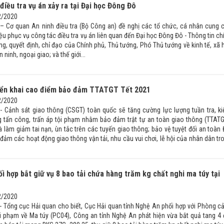
điều tra vụ án xảy ra tại Đại học Đông Đô
2/2020
 – Cơ quan An ninh điều tra (Bộ Công an) đề nghị các tổ chức, cá nhân cung 
 liệu phục vụ công tác điều tra vụ án liên quan đến Đại học Đông Đô - Thông tin ch
g, quyết định, chỉ đạo của Chính phủ, Thủ tướng, Phó Thủ tướng về kinh tế, xã h
ninh, ngoại giao; và thế giới...
iển khai cao điểm bảo đảm TTATGT Tết 2021
2/2020
 - Cảnh sát giao thông (CSGT) toàn quốc sẽ tăng cường lực lượng tuần tra, k
ng tấn công, trấn áp tội phạm nhằm bảo đảm trật tự an toàn giao thông (TTATG
 làm giảm tai nạn, ùn tắc trên các tuyến giao thông; bảo vệ tuyệt đối an toàn 
đảm các hoạt động giao thông vận tải, nhu cầu vui chơi, lễ hội của nhân dân tr
ối hợp bắt giữ vụ 8 bao tải chứa hàng trăm kg chất nghi ma túy tại
2/2020
 - Tổng cục Hải quan cho biết, Cục Hải quan tỉnh Nghệ An phối hợp với Phòng c
tội phạm về Ma túy (PC04), Công an tỉnh Nghệ An phát hiện vừa bắt quả tang 4 