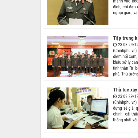
mạnh vào kéo 
định, chỉ đạo
ngoại giao; và 
Tập trung k
23:08 29/1
(Chinhphu.vn)
điểm nổi cộm,
khâu xử lý cầ
tinh thần "trị
phủ, Thủ tướng
Thủ tục xây
23:08 29/1
(Chinhphu.vn)
dựng sẽ giải 
chính, cải th
thống nhất với