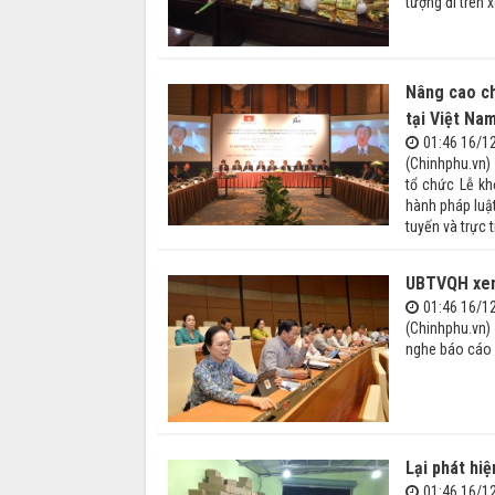
tượng đi trên 
Nâng cao ch
tại Việt Na
01:46 16/1
(Chinhphu.vn)
tổ chức Lễ kh
hành pháp luật
tuyến và trực 
UBTVQH xem 
01:46 16/1
(Chinhphu.vn)
nghe báo cáo v
Lại phát hiệ
01:46 16/1