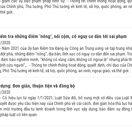
giảm các vụ việc phạm pháp hình sự. - Thông tin chính thống hoạt động, qu
 của Chính phủ, Thủ tướng, Phó Thủ tướng về kinh tế, xã hội, quốc phòng, an ni
thế giới...
iểm tra những điểm ‘nóng’, nổi cộm, có nguy cơ dẫn tới sai phạm
2/2020
 - Năm 2021 của Ủy ban Kiểm tra Đảng ủy Công an Trung ương sẽ tập trung nh
 đột phá, những điểm "nóng", địa bàn, lĩnh vực có nguy cơ dẫn đến sai phạm. Tr
n đảm bảo nghiêm minh, "không có vùng cấm, không có ngoại lệ" nhưng phải t
 bệnh cứu người",… - Thông tin chính thống hoạt động, quyết định, chỉ đạo của Ch
, Phó Thủ tướng về kinh tế, xã hội, quốc phòng, an ninh, ngoại giao; và thế giới...
 dựng: Đơn giản, thuận tiện và đồng bộ
2/2020
 - Có hiệu lực từ ngày 1/1/2021, Luật Sửa đổi, bổ sung một số điều của Luật 
quyết được yêu cầu hiện nay của Chính phủ về cải cách, đơn giản hóa thủ tục h
iện môi trường đầu tư kinh doanh trong lĩnh vực xây dựng; bảo đảm sự đồng 
 pháp luật có liên quan.