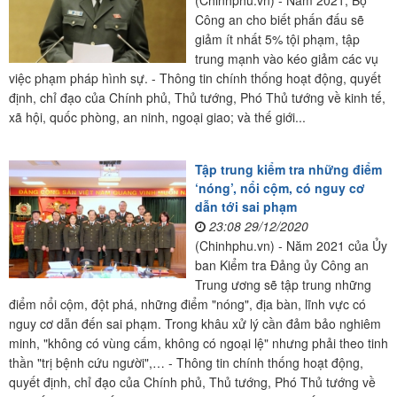
(Chinhphu.vn) - Năm 2021, Bộ
Công an cho biết phấn đấu sẽ
giảm ít nhất 5% tội phạm, tập
trung mạnh vào kéo giảm các vụ
việc phạm pháp hình sự. - Thông tin chính thống hoạt động, quyết
định, chỉ đạo của Chính phủ, Thủ tướng, Phó Thủ tướng về kinh tế,
xã hội, quốc phòng, an ninh, ngoại giao; và thế giới...
Tập trung kiểm tra những điểm
‘nóng’, nổi cộm, có nguy cơ
dẫn tới sai phạm
23:08 29/12/2020
(Chinhphu.vn) - Năm 2021 của Ủy
ban Kiểm tra Đảng ủy Công an
Trung ương sẽ tập trung những
điểm nổi cộm, đột phá, những điểm "nóng", địa bàn, lĩnh vực có
nguy cơ dẫn đến sai phạm. Trong khâu xử lý cần đảm bảo nghiêm
minh, "không có vùng cấm, không có ngoại lệ" nhưng phải theo tinh
thần "trị bệnh cứu người",… - Thông tin chính thống hoạt động,
quyết định, chỉ đạo của Chính phủ, Thủ tướng, Phó Thủ tướng về