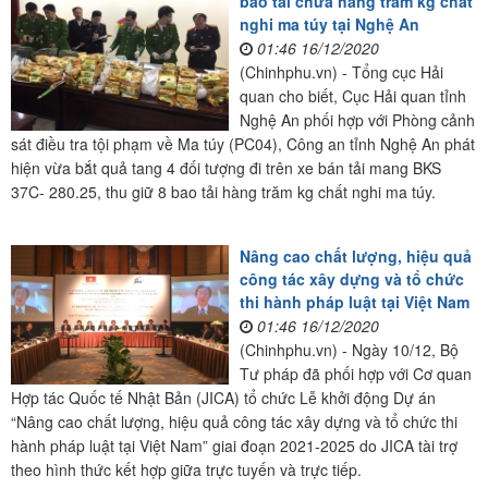
bao tải chứa hàng trăm kg chất
nghi ma túy tại Nghệ An
01:46 16/12/2020
(Chinhphu.vn) - Tổng cục Hải
quan cho biết, Cục Hải quan tỉnh
Nghệ An phối hợp với Phòng cảnh
sát điều tra tội phạm về Ma túy (PC04), Công an tỉnh Nghệ An phát
hiện vừa bắt quả tang 4 đối tượng đi trên xe bán tải mang BKS
37C- 280.25, thu giữ 8 bao tải hàng trăm kg chất nghi ma túy.
Nâng cao chất lượng, hiệu quả
công tác xây dựng và tổ chức
thi hành pháp luật tại Việt Nam
01:46 16/12/2020
(Chinhphu.vn) - Ngày 10/12, Bộ
Tư pháp đã phối hợp với Cơ quan
Hợp tác Quốc tế Nhật Bản (JICA) tổ chức Lễ khởi động Dự án
“Nâng cao chất lượng, hiệu quả công tác xây dựng và tổ chức thi
hành pháp luật tại Việt Nam” giai đoạn 2021-2025 do JICA tài trợ
theo hình thức kết hợp giữa trực tuyến và trực tiếp.