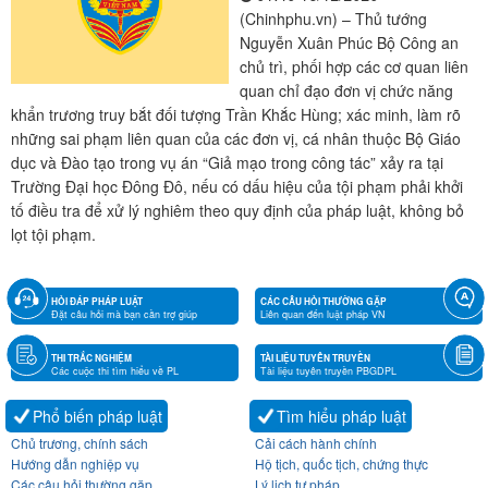
(Chinhphu.vn) – Thủ tướng
Nguyễn Xuân Phúc Bộ Công an
chủ trì, phối hợp các cơ quan liên
quan chỉ đạo đơn vị chức năng
khẩn trương truy bắt đối tượng Trần Khắc Hùng; xác minh, làm rõ
những sai phạm liên quan của các đơn vị, cá nhân thuộc Bộ Giáo
dục và Đào tạo trong vụ án “Giả mạo trong công tác” xảy ra tại
Trường Đại học Đông Đô, nếu có dấu hiệu của tội phạm phải khởi
tố điều tra để xử lý nghiêm theo quy định của pháp luật, không bỏ
lọt tội phạm.
HỎI ĐÁP PHÁP LUẬT
CÁC CÂU HỎI THƯỜNG GẶP
Đặt câu hỏi mà bạn cần trợ giúp
Liên quan đến luật pháp VN
THI TRẮC NGHIỆM
TÀI LIỆU TUYÊN TRUYỀN
Các cuộc thi tìm hiểu về PL
Tài liệu tuyên truyền PBGDPL
Phổ biến pháp luật
Tìm hiểu pháp luật
Chủ trương, chính sách
Cải cách hành chính
Hướng dẫn nghiệp vụ
Hộ tịch, quốc tịch, chứng thực
Các câu hỏi thường gặp
Lý lịch tư pháp