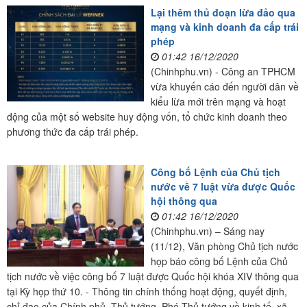
Lại thêm thủ đoạn lừa đảo qua
mạng và kinh doanh đa cấp trái
phép
01:42 16/12/2020
(Chinhphu.vn) - Công an TPHCM
vừa khuyến cáo đến người dân về
kiểu lừa mới trên mạng và hoạt
động của một số website huy động vốn, tổ chức kinh doanh theo
phương thức đa cấp trái phép.
Công bố Lệnh của Chủ tịch
nước về 7 luật vừa được Quốc
hội thông qua
01:42 16/12/2020
(Chinhphu.vn) – Sáng nay
(11/12), Văn phòng Chủ tịch nước
họp báo công bố Lệnh của Chủ
tịch nước về việc công bố 7 luật được Quốc hội khóa XIV thông qua
tại Kỳ họp thứ 10. - Thông tin chính thống hoạt động, quyết định,
chỉ đạo của Chính phủ, Thủ tướng, Phó Thủ tướng về kinh tế, xã