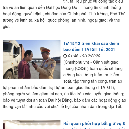
tin, tài liệu phục vụ công tác điều
tra vụ án liên quan đến Đại học Đông Đô - Thông tin chính thống
hoạt động, quyết định, chỉ đạo của Chính phủ, Thủ tướng, Phó Thủ
tướng về kinh tế, xã hội, quốc phòng, an ninh, ngoại giao; và thế
giới...
Từ 15/12 triển khai cao điểm
bảo đảm TTATGT Tết 2021
01:46 16/12/2020
(Chinhphu.vn) - Cảnh sát giao
thông (CSGT) toàn quốc sẽ tăng
cường lực lượng tuần tra, kiểm
soát, tập trung tấn công, trấn áp
tội phạm nhằm bảo đảm trật tự an toàn giao thông (TTATGT),
phòng ngừa và làm giảm tai nạn, ùn tắc trên các tuyến giao thông;
bảo vệ tuyệt đối an toàn Đại hội Đảng, bảo đảm các hoạt động giao
thông vận tải, nhu cầu vui chơi, lễ hội của nhân dân trong dịp Tết.
Hải quan phối hợp bắt giữ vụ 8