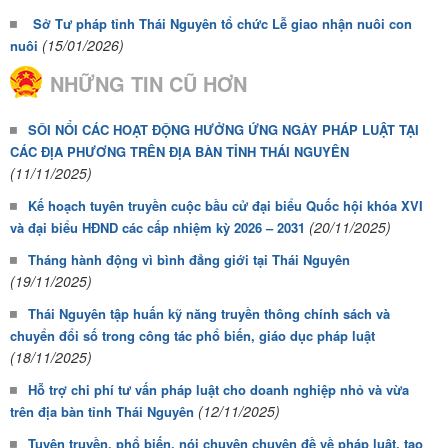
Sở Tư pháp tỉnh Thái Nguyên tổ chức Lễ giao nhận nuôi con
(15/01/2026)
nuôi
NHỮNG TIN CŨ HƠN
SÔI NỔI CÁC HOẠT ĐỘNG HƯỞNG ỨNG NGÀY PHÁP LUẬT TẠI
CÁC ĐỊA PHƯƠNG TRÊN ĐỊA BÀN TỈNH THÁI NGUYÊN
(11/11/2025)
Kế hoạch tuyên truyền cuộc bầu cử đại biểu Quốc hội khóa XVI
(20/11/2025)
và đại biểu HĐND các cấp nhiệm kỳ 2026 – 2031
Tháng hành động vì bình đẳng giới tại Thái Nguyên
(19/11/2025)
Thái Nguyên tập huấn kỹ năng truyền thông chính sách và
chuyển đổi số trong công tác phổ biến, giáo dục pháp luật
(18/11/2025)
Hỗ trợ chi phí tư vấn pháp luật cho doanh nghiệp nhỏ và vừa
(12/11/2025)
trên địa bàn tỉnh Thái Nguyên
Tuyên truyền, phổ biến, nói chuyện chuyên đề về pháp luật, tạo