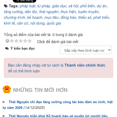
Tags:
pháp luật
,
tư pháp
,
giáo dục
,
xã hội
,
phổ biến
,
dự án
,
tăng cường
,
dân tộc
,
thái nguyên
,
thực hiện
,
tuyên truyền
,
chương trình
,
kế hoạch
,
mục tiêu
,
đồng bào
,
thiểu số
,
phát triển
,
kinh tế
,
căn cứ
,
nội dung
,
quốc gia
Tổng số điểm của bài viết là: 0 trong 0 đánh giá
Click để đánh giá bài viết
Ý kiến bạn đọc
Bạn cần đăng nhập với tư cách là
Thành viên chính thức
để có thể bình luận
NHỮNG TIN MỚI HƠN
Thái Nguyên chỉ đạo tăng cường công tác bảo đảm an ninh, trật
(14/12/2025)
tự năm 2026
Thái Nguyên triển khai Kế hoạch bảo vệ quyền lợi người tiêu