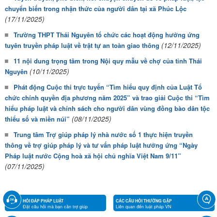
chuyển biến trong nhận thức của người dân tại xã Phúc Lộc
(17/11/2025)
Trường THPT Thái Nguyên tổ chức các hoạt động hưởng ứng
(12/11/2025)
tuyên truyền pháp luật về trật tự an toàn giao thông
11 nội dung trọng tâm trong Nội quy mẫu về chợ của tỉnh Thái
(10/11/2025)
Nguyên
Phát động Cuộc thi trực tuyến “Tìm hiểu quy định của Luật Tổ
chức chính quyền địa phương năm 2025” và trao giải Cuộc thi “Tìm
hiểu pháp luật và chính sách cho người dân vùng đồng bào dân tộc
(08/11/2025)
thiểu số và miền núi”
Trung tâm Trợ giúp pháp lý nhà nước số 1 thực hiện truyền
thông về trợ giúp pháp lý và tư vấn pháp luật hưởng ứng “Ngày
Pháp luật nước Cộng hoà xã hội chủ nghĩa Việt Nam 9/11”
(07/11/2025)
HỎI ĐÁP PHÁP LUẬT
CÁC CÂU HỎI THƯỜNG GẶP
Đặt câu hỏi mà bạn cần trợ giúp
Liên quan đến luật pháp VN