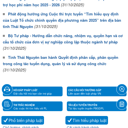
(31/10/2025)
trợ học phí năm học 2025 - 2026
Phát động hưởng ứng Cuộc thi trực tuyến “Tìm hiểu quy định
của Luật Tổ chức chính quyền địa phương năm 2025” trên địa bàn
(31/10/2025)
tỉnh Thái Nguyên
Bộ Tư pháp - Hướng dẫn chức năng, nhiệm vụ, quyền hạn và cơ
cấu tổ chức của đơn vị sự nghiệp công lập thuộc ngành tư pháp
(31/10/2025)
Tỉnh Thái Nguyên ban hành Quyết định phân cấp, phân quyền
trong công tác tuyển dụng, quản lý và sử dụng công chức
(31/10/2025)
HỎI ĐÁP PHÁP LUẬT
CÁC CÂU HỎI THƯỜNG GẶP
Đặt câu hỏi mà bạn cần trợ giúp
Liên quan đến luật pháp VN
THI TRẮC NGHIỆM
TÀI LIỆU TUYÊN TRUYỀN
Các cuộc thi tìm hiểu về PL
Tài liệu tuyên truyền PBGDPL
Phổ biến pháp luật
Tìm hiểu pháp luật
Chủ trương, chính sách
Cải cách hành chính