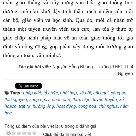
toàn giao thông và xây dựng văn hóa giao thông học
đường, mà còn khơi dậy tinh thần trách nhiệm của mỗi
cán bộ, giáo viên và học sinh. Qua đó, mỗi cá nhân trở
thành một tuyên truyền viên tích cực, lan tỏa ý thức tự
giác chấp hành pháp luật về an toàn giao thông tới gia
đình và cộng đồng, góp phần xây dựng môi trường giao
thông an toàn, văn minh.
/.
Tác giả bài viết:
Nguyễn Hồng Nhung - Trường THPT Thái
Nguyên
Tags:
pháp luật
,
tổ chức
,
phối hợp
,
xã hội
,
hội nghị
,
công an
,
thái nguyên
,
sáng ngày
,
nhân dân
,
thực hiện
,
tuyên truyền
,
kế
hoạch
,
trật tự
,
hưởng ứng
,
hoạt động
,
cộng hoà
,
chủ nghĩa
,
năm
học
Tổng số điểm của bài viết là: 0 trong 0 đánh giá
Click để đánh giá bài viết