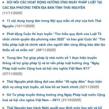
SÔI NỔI CÁC HOẠT ĐỘNG HƯỞNG ỨNG NGÀY PHÁP LUẬT TẠI
CÁC ĐỊA PHƯƠNG TRÊN ĐỊA BÀN TỈNH THÁI NGUYÊN
(11/11/2025)
11 nội dung trọng tâm trong Nội quy mẫu về chợ của tỉnh Thái
(10/11/2025)
Nguyên
Phát động Cuộc thi trực tuyến “Tìm hiểu quy định của Luật Tổ
chức chính quyền địa phương năm 2025” và trao giải Cuộc thi “Tìm
hiểu pháp luật và chính sách cho người dân vùng đồng bào dân tộc
(08/11/2025)
thiểu số và miền núi”
Trung tâm Trợ giúp pháp lý nhà nước số 1 thực hiện truyền
thông về trợ giúp pháp lý và tư vấn pháp luật hưởng ứng “Ngày
Pháp luật nước Cộng hoà xã hội chủ nghĩa Việt Nam 9/11”
(07/11/2025)
Thái Nguyên phát động đợt cao điểm “45 ngày đêm” thực hiện
(02/11/2025)
dịch vụ công trực tuyến, số hóa hồ sơ hành chính
Sở Tư pháp truyền thông hưởng ứng Ngày Pháp luật nước Cộng
(31/10/2025)
hoà xã hội chủ nghĩa Việt Nam – 09/11
Thái Nguyên ban hành Nghị quyết quy định mức học phí và hỗ