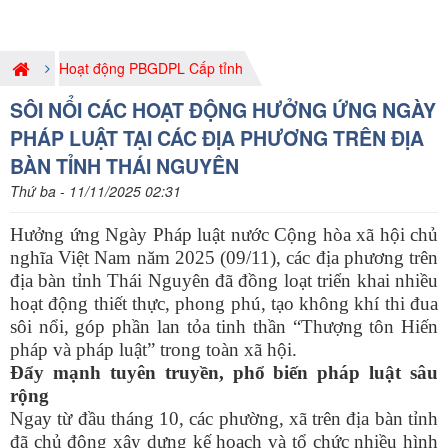
Hoạt động PBGDPL Cấp tỉnh
SÔI NỔI CÁC HOẠT ĐỘNG HƯỞNG ỨNG NGÀY
PHÁP LUẬT TẠI CÁC ĐỊA PHƯƠNG TRÊN ĐỊA
BÀN TỈNH THÁI NGUYÊN
Thứ ba - 11/11/2025 02:31
Hưởng ứng Ngày Pháp luật nước Cộng hòa xã hội chủ
nghĩa Việt Nam năm 2025 (09/11), các địa phương trên
địa bàn tỉnh Thái Nguyên đã đồng loạt triển khai nhiều
hoạt động thiết thực, phong phú, tạo không khí thi đua
sôi nổi, góp phần lan tỏa tinh thần “Thượng tôn Hiến
pháp và pháp luật” trong toàn xã hội.
Đẩy mạnh tuyên truyền, phổ biến pháp luật sâu
rộng
Ngay từ đầu tháng 10, các phường, xã trên địa bàn tỉnh
đã chủ động xây dựng kế hoạch và tổ chức nhiều hình