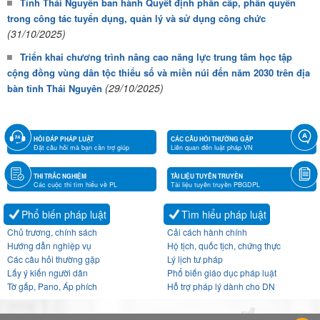
Tỉnh Thái Nguyên ban hành Quyết định phân cấp, phân quyền
trong công tác tuyển dụng, quản lý và sử dụng công chức
(31/10/2025)
Triển khai chương trình nâng cao năng lực trung tâm học tập
cộng đồng vùng dân tộc thiểu số và miền núi đến năm 2030 trên địa
(29/10/2025)
bàn tỉnh Thái Nguyên
HỎI ĐÁP PHÁP LUẬT
CÁC CÂU HỎI THƯỜNG GẶP
Đặt câu hỏi mà bạn cần trợ giúp
Liên quan đến luật pháp VN
THI TRẮC NGHIỆM
TÀI LIỆU TUYÊN TRUYỀN
Các cuộc thi tìm hiểu về PL
Tài liệu tuyên truyền PBGDPL
Phổ biến pháp luật
Tìm hiểu pháp luật
Chủ trương, chính sách
Cải cách hành chính
Hướng dẫn nghiệp vụ
Hộ tịch, quốc tịch, chứng thực
Các câu hỏi thường gặp
Lý lịch tư pháp
Lấy ý kiến người dân
Phổ biến giáo dục pháp luật
Tờ gấp, Pano, Áp phích
Hỗ trợ pháp lý dành cho DN