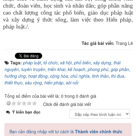
chức, đoàn viên, học sinh và nhân dân; góp phần nâng
cao chất lượng công tác phổ biến, giáo dục pháp luật
và xây dựng ý thức sống, làm việc theo Hiến pháp,
pháp luật./.
Tác giả bài viết:
Trang Lê
Tags:
pháp luật
,
tổ chức
,
xã hội
,
phổ biến
,
xây dựng
,
thái
nguyên
,
tuyên truyền
,
triển khai
,
kế hoạch
,
phong phú
,
góp phần
,
hưởng ứng
,
hoạt động
,
cộng hòa
,
chủ nghĩa
,
tinh thần
,
thi đua
,
thiết thực
,
sâu rộng
,
hiến pháp
,
sôi nổi
Tổng số điểm của bài viết là: 0 trong 0 đánh giá
Click để đánh giá bài viết
Ý kiến bạn đọc
Bạn cần đăng nhập với tư cách là
Thành viên chính thức