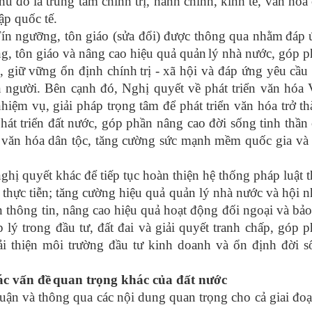
hủ đô là trung tâm chính trị, hành chính, kinh tế, văn hóa
ập quốc tế.
ín ngưỡng, tôn giáo (sửa đổi)
được thông qua
nhằm
đáp 
g, tôn giáo và nâng cao hiệu quả quản
lý nhà nước, góp 
c, giữ vững ổn định chính
trị - xã hội và đáp ứng yêu cầu
n người.
Bên cạnh đó, Nghị quyết về phát triển văn hóa 
hiệm vụ, giải pháp trọng tâm để phát triển văn hóa trở t
phát triển đất nước, góp phần nâng cao đời sống tinh thần
c văn hóa dân tộc, tăng cường sức mạnh mềm quốc gia và
ghị quyết khác để tiếp tục hoàn thiện hệ thống pháp luật 
hực tiễn; tăng cường hiệu quả quản lý nhà nước và hội 
n thông tin, nâng cao hiệu quả hoạt động đối ngoại và bả
lý trong đầu tư, đất đai và giải quyết tranh chấp, góp 
 cải thiện môi trường đầu tư kinh doanh và ổn định đời 
ác vấn đề
quan trọng khác của đất nước
luận và thông qua các
nội dung quan trọng
cho cả giai đo