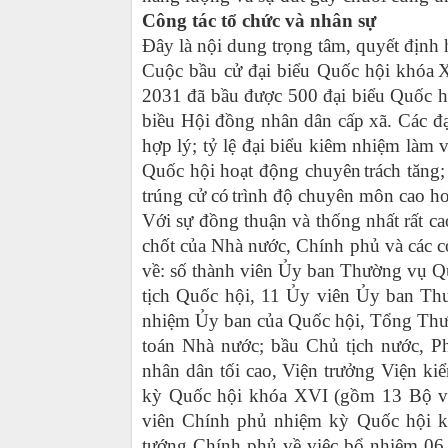
Công tác tổ chức và nhân sự
Đây là nội dung trọng tâm, quyết định
C
uộc bầu cử đại biểu Quốc hội khóa
X
2031 đã
bầu được
500 đại biểu Quốc h
biều Hội đồng nhân dân cấp xã. Các đạ
hợp lý; tỷ lệ đại biểu kiêm nhiệm làm v
Quốc hội hoạt động chuyên
trách tăng
trúng cử có
trình độ chuyên môn cao hơ
Với sự đồng thuận và thống nhất rất c
chốt của Nhà nước, Chính phủ và các 
về: số thành viên Ủy ban Thường vụ Q
tịch Quốc hội, 11 Ủy viên Ủy ban Th
nhiệm Ủy ban của Quốc hội, Tổng Th
toán Nhà nước; bầu Chủ tịch nước, 
nhân dân tối cao, Viện trưởng Viện ki
kỳ Quốc hội khóa XVI (gồm 13 Bộ và
viên Chính phủ nhiệm kỳ Quốc hội k
tướng Chính phủ về việc bổ nhiệm 0