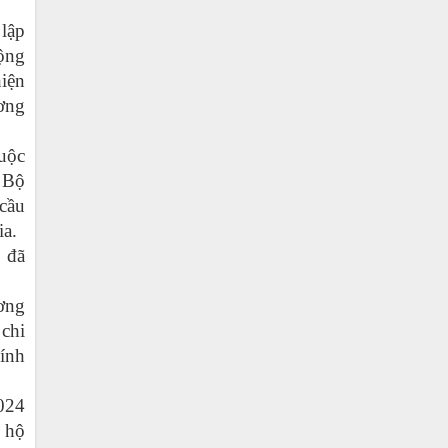
lập
ộng
hiện
ương
huộc
 Bộ
 cầu
ia.
 đã
ương
 chi
ính
2024
, hộ