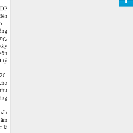
GDP
 đến
o.
ổng
ung,
 xây
 vốn
0 tỷ
026-
 cho
 thu
hông
uẩn
 năm
c là