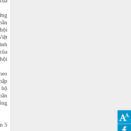
 của
ứng
phần
 hội
Việt
hành
 của
 hội
theo
nhập
o hộ
phần
sống
ạn 5