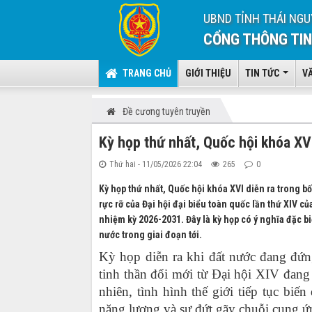
UBND TỈNH THÁI NGU
CỔNG THÔNG TIN
TRANG CHỦ
GIỚI THIỆU
TIN TỨC
V
Đề cương tuyên truyền
Kỳ họp thứ nhất, Quốc hội khóa XV
Thứ hai - 11/05/2026 22:04
265
0
Kỳ họp thứ nhất, Quốc hội khóa XVI diễn ra trong 
rực rỡ của Đại hội đại biểu toàn quốc lần thứ XIV c
nhiệm kỳ 2026-2031. Đây là kỳ họp có ý nghĩa đặc bi
nước trong giai đoạn tới.
Kỳ họp diễn ra khi đất nước đang đứn
tinh thần đổi mới từ Đại hội XIV đang
nhiên, tình hình thế giới tiếp tục biế
năng lượng và sự đứt gãy chuỗi cung ứ