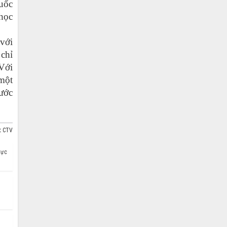
uốc
 học
 với
 chỉ
 Với
 một
nước
t:
CTV
rực