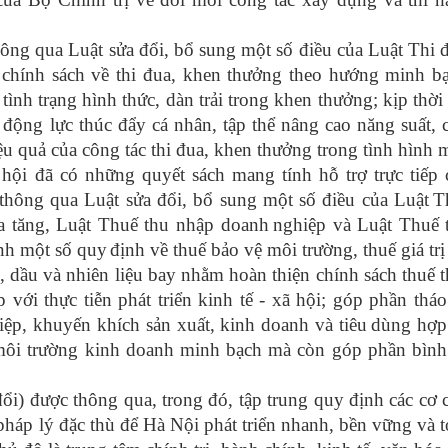
hông qua
Luật sửa đổi, bổ sung một số điều của Luật Thi 
chính sách về thi đua, khen thưởng theo hướng minh bạ
ình trạng hình thức, dàn trải trong khen thưởng; kịp thời
động lực thúc đẩy cá nhân, tập thể nâng cao năng suất, 
u quả của công tác thi đua, khen thưởng trong tình hình 
ội đã có những quyết sách mang tính hỗ trợ trực tiếp 
 thông qua
Luật sửa đổi, b
ổ
sung một số điều của Luật
T
ia tăng, Luật Thuế thu nhập doanh
nghiệp và Luật Thuế 
ành một số quy
định về thuế bảo vệ môi trường, thuế giá trị
, dầu và nhiên liệu bay
nhằm hoàn thiện chính sách thuế 
với thực tiễn phát triển kinh tế - xã hội; góp phần thá
ệp, khuyến khích sản xuất, kinh doanh và tiêu
dùng hợp
môi trường kinh doanh minh bạch mà còn góp phần bình
ổi)
được thông qua, trong đó, tập trung quy định các cơ 
ở pháp lý đặc thù để Hà Nội phát triển nhanh, bền vững và 