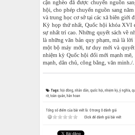
cận nghèo đã được chuyển nguồn sa
hội, cho phép chuyển nguồn sang năm 2
và trung học cơ sở tại các xã biên giới 
Kỳ họp thứ nhất, Quốc hội khóa XVI đ
sự nhất trí cao. Những quyết sách về n
là những văn bản quy phạm, mà là lời 
một bộ máy mới, tư duy mới và quyết 
nhiệm kỳ Quốc hội đổi mới mạnh mẽ, 
mạnh, dân chủ, công bằng, văn minh.
/.
Tags:
hội đồng
,
nhân dân
,
quốc hội
,
nhiệm kỳ
,
ý nghĩa
,
qu
rỡ
,
toàn quân
,
hân hoan
Tổng số điểm của bài viết là: 0 trong 0 đánh giá
Click để đánh giá bài viết