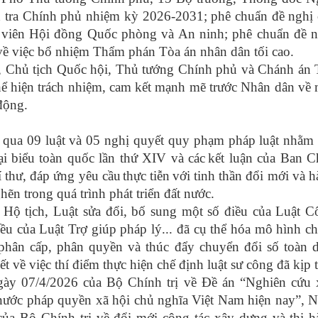
tra Chính phủ nhiệm kỳ 2026-2031; phê chuẩn đề nghị 
 viên Hội đồng Quốc phòng và An ninh; phê chuẩn đề n
về việc bổ nhiệm Thẩm phán Tòa án nhân dân tối cao.
c, Chủ tịch Quốc hội, Thủ tướng Chính phủ và Chánh án
hể hiện
trách nhiệm,
cam kết mạnh mẽ trước Nhân dân về 
động.
 qua 09 luật và 05 nghị quyết quy phạm pháp luật nhằm
ại biểu toàn quốc lần thứ XIV và các
kết luận của Ban C
 thư, đáp ứng yêu cầu
thực tiễn
với tinh thần
đổi mới và h
ghẽn
trong quá trình
phát triển
đất nước.
 Hộ tịch, Luật sửa đổi, bố sung một số điều của Luật 
ều của Luật Trợ giúp pháp lý...
đã cụ thể hóa mô hình ch
phân cấp, phân quyền và
thúc đẩy chuyển đổi số toàn 
ết về việc thí điểm thực hiện chế định luật sư công
đã kịp 
gày 07/4/2026 của Bộ Chính trị về Đề án “Nghiên cứu 
 nước pháp quyền xã hội chủ nghĩa Việt Nam hiện nay”, 
a Bộ Chính trị về đổi mới công tác xây dựng và thi h