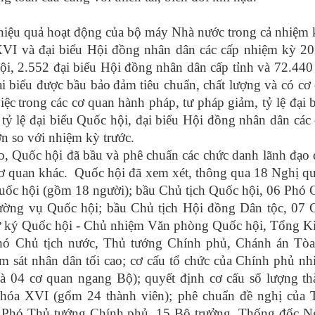
 hiệu quả hoạt động của bộ máy Nhà nước trong cả nhiệm 
VI và đại biểu Hội đồng nhân dân các cấp nhiệm kỳ 20
ội
,
2.552 đại biểu Hội đồng nhân dân cấp tỉnh và 72.440
i biểu được bầu bảo
đảm tiêu chuẩn, chất lượng và có cơ
iệc
trong các cơ quan hành pháp, tư pháp giảm, tỷ lệ đại 
; tỷ lệ đại biểu Quốc hội, đại biểu Hội đồng nhân dân các
n so với nhiệm kỳ trước.
ao, Quốc hội đã bầu và phê chuẩn các chức danh lãnh đạo
cơ quan
khác
.
Quốc hội đã xem xét, thông qua 18 Nghị qu
uốc hội (gồm 18 người); bầu Chủ tịch Quốc hội, 06 Phó
ường vụ Quốc hội; bầu Chủ tịch Hội đồng Dân tộc, 07 
ư ký Quốc hội - Chủ nhiệm Văn phòng Quốc hội, Tổng K
Phó Chủ tịch nước, Thủ tướng Chính phủ, Chánh án Tòa
ểm sát nhân dân tối cao; cơ cấu tổ chức của Chính phủ n
 04 cơ quan ngang Bộ); quyết định cơ cấu số lượng th
hóa XVI (gổm 24 thành viên); phê chuẩn đề nghị của 
6 Phó Thủ tướng Chính phủ, 15 Bộ trưởng, Thống đốc N