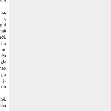
đua,
ch,
 ghi
chất
mới.
cho
huế
tiêu
 gia
theo
o gỡ
 lý
.
 ổn
chế,
toàn