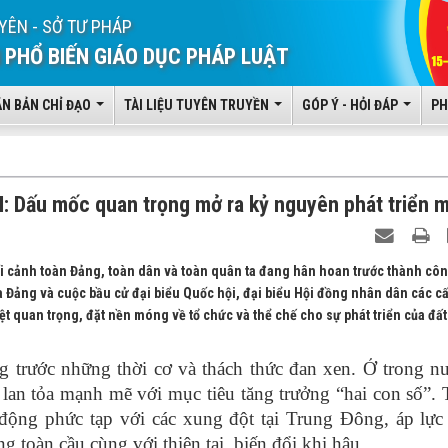
YÊN - SỞ TƯ PHÁP
 PHỔ BIẾN GIÁO DỤC PHÁP LUẬT
ĂN BẢN CHỈ ĐẠO
TÀI LIỆU TUYÊN TRUYỀN
GÓP Ý - HỎI ĐÁP
PH
I: Dấu mốc quan trọng mở ra kỷ nguyên phát triển m
bối cảnh toàn Đảng, toàn dân và toàn quân ta đang hân hoan trước thành cô
ủa Đảng và cuộc bầu cử đại biểu Quốc hội, đại biểu Hội đồng nhân dân các c
ệt quan trọng, đặt nền móng về tổ chức và thể chế cho sự phát triển của đất
g trước những thời cơ và thách thức đan xen. Ở trong n
 lan tỏa mạnh mẽ với mục tiêu tăng trưởng “hai con số”.
n động phức tạp với các xung đột tại Trung Đông, áp lực
ng toàn cầu
cùng với thiên tai, biến đổi khi hậu.