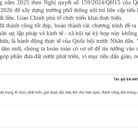
ng năm 2025 theo Nghị quyết số 159/2024/QH15 của Q
026 để xây dựng trường phổ thông nội trú liên cấp tiểu
đất liền. Giao Chính phủ tổ chức triển khai thực hiện.
ã thành công tốt đẹp, hoàn thành
các
chương trình đề ra
hân sự, lập pháp và kinh tế - xã hội tại kỳ họp này không
hứa, là hành động thực tế của Quốc hội trước Nhân dân.
tâm mới, chúng ta hoàn toàn có cơ sở để tin tưởng vào
góp phần đưa đất nước
phát triển
, vì mục tiêu dân giàu, 
Tác giả bài viế
an trọng
,
tổ chức
,
phát triển
,
giai đoạn
,
đặc biệt
,
thể chế
,
toàn quốc
,
thành công
,
nền móng
,