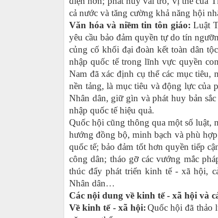
diện hơn; phát huy vai trò, vị thế của T
cả nước và tăng cường khả năng hội nh
Văn hóa và niềm tin tôn giáo:
Luật T
yêu cầu bảo đảm quyền tự do tín ngưỡn
củng cố khối đại đoàn kết toàn dân tộ
nhập quốc tế trong lĩnh vực quyền co
Nam đã xác định cụ thể các mục tiêu, n
nền tảng, là mục tiêu và động lực của 
Nhân dân, giữ gìn và phát huy bản sắ
nhập quốc tế hiệu quả.
Quốc hội cũng thông qua một số luật, n
hướng đồng bộ, minh bạch và phù hợp t
quốc tế; bảo đảm tốt hơn quyền tiếp cậ
công dân; tháo gỡ các vướng mắc pháp 
thúc đẩy phát triển kinh tế - xã hội,
Nhân dân…
C
ác nội dung về kinh tế - xã hội và c
Về kinh tế - xã hội:
Quốc hội đã thảo 