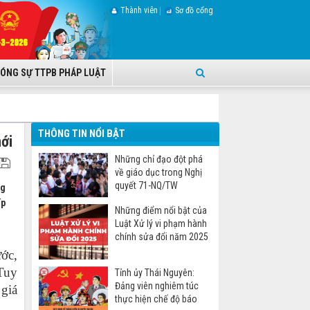
Thành viên
Sơ đồ cổng
ÓNG SỰ TTPB PHÁP LUẬT
THÔNG TIN NỔI BẬT
ới
Những chỉ đạo đột phá
về giáo dục trong Nghị
quyết 71-NQ/TW
ng
ấp
Những điểm nổi bật của
Luật Xử lý vi phạm hành
chính sửa đổi năm 2025
ước,
 Tuy
Tỉnh ủy Thái Nguyên:
Đảng viên nghiêm túc
 giá
thực hiện chế độ báo