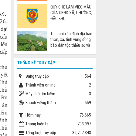
cáo khi đi nước ngoài
QUY CHẾ LÀM VIỆC MẪU
CỦA UBND XÃ, PHƯỜNG,
kỳ.
ĐẶC KHU
26-
 đại
Tiêu chí xác định địa bàn
 cấu
thôn, xã, tỉnh vùng đồng
biểu
bào dân tộc thiểu số và
miền núi
 cấp
THỐNG KÊ TRUY CẬP
 chủ
yết
Đang truy cập
564
 Chủ
Thành viên online
2
Chủ
Máy chủ tìm kiếm
3
iểm
Khách viếng thăm
559
 án
hiệm
Hôm nay
76,665
ành
Tháng hiện tại
703,997
Thủ
Tổng lượt truy cập
39,707,343
gân