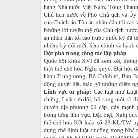
hàng Nhà nước Việt Nam, Tổng Thanh 
Chủ tịch nước về Phó Chủ tịch và Ủy
của Chánh án Tòa án nhân dân tối cao 
Những lời tuyên thệ của Chủ tịch nướ
án nhân dân tối cao trước quốc kỳ đã t
nhiệm kỳ đổi mới, liêm chính và hành 
Đột phá trong công tác lập pháp
Quốc hội khóa XVI đã
xem xét,
thông
thời thể chế hóa Nghị quyết Đại hội đ
hành Trung ương, Bộ Chính trị, Ban Bí
động quyết liệt,
tháo gỡ
những
điểm n
Lĩnh vực tư pháp:
Các luật như
Luật
chứng, Luật sửa
đổi, bổ sung một số đi
quyền địa phương 02 cấp
, đầy mạnh 
trong từng lĩnh vực
. Đặc biệt, Nghị quy
thể chế hóa Kết luận số 23-KL/TW n
dựng chế định luật sư công trong Nhà
quyết số 66-NQ/TW ngày 30/4/2025 củ