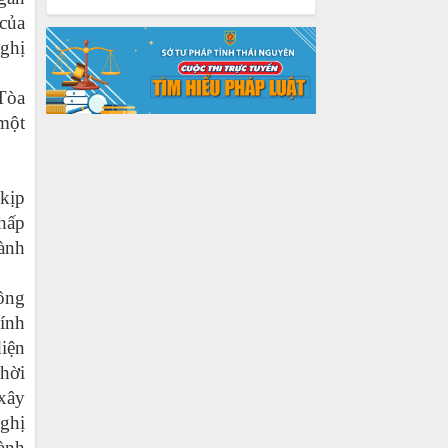
của
ghị
 Tòa
một
 kịp
hấp
ành
Công
ính
diện
thời
xây
Nghị
ành