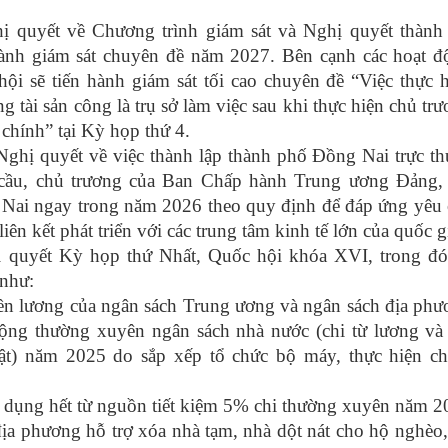
 quyết về Chương trình giám sát và Nghị quyết thành 
hành giám sát chuyên đề năm 2027. Bên cạnh các hoạt đ
hội sẽ tiến hành giám sát tối cao chuyên đề “Việc thực 
g tài sản công là trụ sở làm việc sau khi thực hiện chủ tr
chính” tại Kỳ họp thứ 4.
Nghị quyết về việc thành lập thành phố Đồng Nai trực t
 cầu, chủ trương của Ban Chấp hành Trung ương Đảng,
g Nai ngay trong năm 2026 theo quy định để đáp ứng yêu
 liên kết phát triển với các trung tâm kinh tế lớn của quốc g
ị quyết Kỳ họp thứ Nhất, Quốc hội khóa XVI, trong đó
 như:
iền lương của ngân sách Trung ương và ngân sách địa ph
 động thường xuyên ngân sách nhà nước (chi từ lương và
ật) năm 2025 do sắp xếp tổ chức bộ máy, thực hiện ch
sử dụng hết từ nguồn tiết kiệm 5% chi thường xuyên năm 
ịa phương hỗ trợ xóa nhà tạm, nhà dột nát cho hộ nghèo