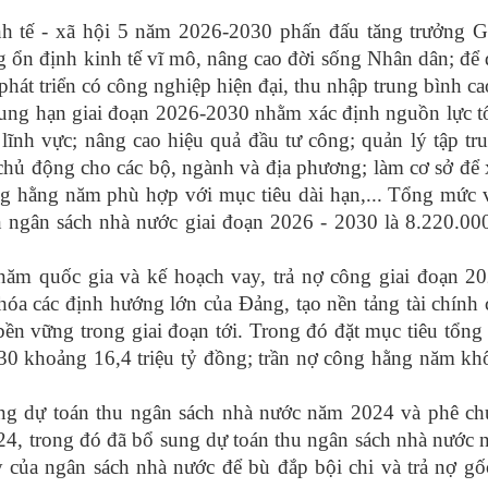
nh tế - xã hội 5 năm 2026-2030
phấn đấu tăng trưởng 
g ổn định kinh tế vĩ mô, nâng cao đời sống Nhân dân; để
hát triển có công nghiệp hiện đại, thu nhập trung bình ca
rung hạn giai đoạn 2026-2030
nhằm xác định nguồn lực t
 lĩnh vực; nâng cao hiệu quả đầu tư công; quản lý tập tr
 chủ động cho các bộ, ngành và địa phương; làm cơ sở để
ng hằng năm phù hợp với mục tiêu dài hạn,... Tổng mức
 ngân sách nhà nước giai đoạn 2026 - 2030 là 8.220.00
năm quốc gia và kế hoạch vay, trả nợ công giai đoạn 2
hóa các định hướng lớn của Đảng, tạo nền tảng tài chính
 bền vững trong giai đoạn tới. Trong đó đặt mục tiêu tổng
30 khoảng 16,4 triệu tỷ đồng; trần nợ công hằng năm k
ng dự toán thu ngân sách nhà nước năm 2024 và phê ch
24
, trong đó đã bổ sung dự toán thu ngân sách nhà nước
 của ngân sách nhà nước để bù đắp bội chi và trả nợ gố