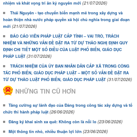
(21/07/2026)
nhiệm và khát vọng tri ân kỷ nguyên mới
Thái Nguyên - tạo chuyển biến mạnh mẽ trong xây dựng và
hoàn thiện nhà nước pháp quyền xã hội chủ nghĩa trong giai đoạn
(21/07/2026)
mới
BÁO CÁO VIÊN PHÁP LUẬT CẤP TỈNH – VAI TRÒ, TRÁCH
NHIỆM VÀ NHỮNG VẤN ĐỀ ĐẶT RA TỪ DỰ THẢO NGHỊ ĐỊNH QUY
ĐỊNH CHI TIẾT MỘT SỐ ĐIỀU CỦA LUẬT PHỔ BIẾN, GIÁO DỤC
(31/07/2026)
PHÁP LUẬT
TRÁCH NHIỆM CỦA ỦY BAN NHÂN DÂN CẤP XÃ TRONG CÔNG
TÁC PHỔ BIẾN, GIÁO DỤC PHÁP LUẬT – MỘT SỐ VẤN ĐỀ ĐẶT RA
(31/07/2026)
TỪ DỰ THẢO LUẬT PHỔ BIẾN, GIÁO DỤC PHÁP LUẬT
NHỮNG TIN CŨ HƠN
Tăng cường sự lãnh đạo của Đảng trong công tác xây dựng và tổ
(26/06/2026)
chức thi hành pháp luật
(23/06/2026)
Đăng ký khai sinh xa quê: Không còn là nỗi lo
(23/06/2026)
Một thông tin nhỏ, nhiều thuận lợi lớn