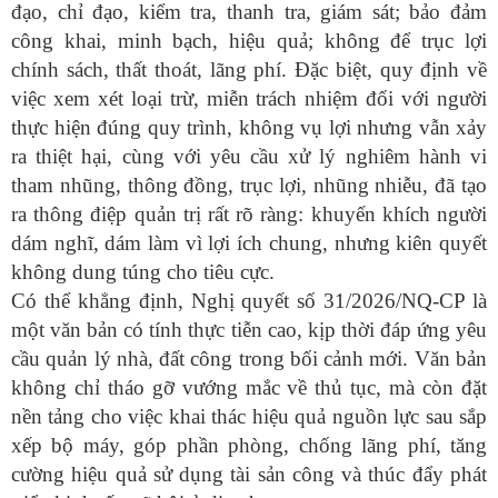
đạo, chỉ đạo, kiểm tra, thanh tra, giám sát; bảo đảm
công khai, minh bạch, hiệu quả; không để trục lợi
chính sách, thất thoát, lãng phí. Đặc biệt, quy định về
việc xem xét loại trừ, miễn trách nhiệm đối với người
thực hiện đúng quy trình, không vụ lợi nhưng vẫn xảy
ra thiệt hại, cùng với yêu cầu xử lý nghiêm hành vi
tham nhũng, thông đồng, trục lợi, nhũng nhiễu, đã tạo
ra thông điệp quản trị rất rõ ràng: khuyến khích người
dám nghĩ, dám làm vì lợi ích chung, nhưng kiên quyết
không dung túng cho tiêu cực.
Có thể khẳng định, Nghị quyết số 31/2026/NQ-CP là
một văn bản có tính thực tiễn cao, kịp thời đáp ứng yêu
cầu quản lý nhà, đất công trong bối cảnh mới. Văn bản
không chỉ tháo gỡ vướng mắc về thủ tục, mà còn đặt
nền tảng cho việc khai thác hiệu quả nguồn lực sau sắp
xếp bộ máy, góp phần phòng, chống lãng phí, tăng
cường hiệu quả sử dụng tài sản công và thúc đẩy phát