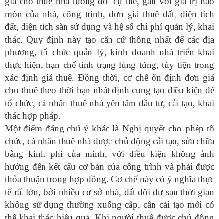
giá cho thuê nhà tương đối cụ thể, gắn với giá trị hao
mòn của nhà, công trình, đơn giá thuê đất, diện tích
đất, diện tích sàn sử dụng và hệ số chi phí quản lý, khai
thác. Quy định này tạo căn cứ thống nhất để các địa
phương, tổ chức quản lý, kinh doanh nhà triển khai
thực hiện, hạn chế tình trạng lúng túng, tùy tiện trong
xác định giá thuê. Đồng thời, cơ chế ổn định đơn giá
cho thuê theo thời hạn nhất định cũng tạo điều kiện để
tổ chức, cá nhân thuê nhà yên tâm đầu tư, cải tạo, khai
thác hợp pháp.
Một điểm đáng chú ý khác là Nghị quyết cho phép tổ
chức, cá nhân thuê nhà được chủ động cải tạo, sửa chữa
bằng kinh phí của mình, với điều kiện không ảnh
hưởng đến kết cấu cơ bản của công trình và phải được
thỏa thuận trong hợp đồng. Cơ chế này có ý nghĩa thực
tế rất lớn, bởi nhiều cơ sở nhà, đất dôi dư sau thời gian
không sử dụng thường xuống cấp, cần cải tạo mới có
thể khai thác hiệu quả. Khi người thuê được chủ động