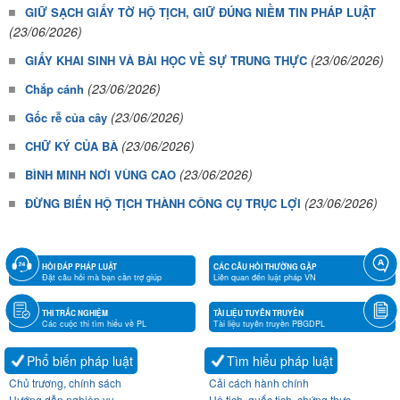
GIỮ SẠCH GIẤY TỜ HỘ TỊCH, GIỮ ĐÚNG NIỀM TIN PHÁP LUẬT
(23/06/2026)
(23/06/2026)
GIẤY KHAI SINH VÀ BÀI HỌC VỀ SỰ TRUNG THỰC
(23/06/2026)
Chắp cánh
(23/06/2026)
Gốc rễ của cây
(23/06/2026)
CHỮ KÝ CỦA BÀ
(23/06/2026)
BÌNH MINH NƠI VÙNG CAO
(23/06/2026)
ĐỪNG BIẾN HỘ TỊCH THÀNH CÔNG CỤ TRỤC LỢI
HỎI ĐÁP PHÁP LUẬT
CÁC CÂU HỎI THƯỜNG GẶP
Đặt câu hỏi mà bạn cần trợ giúp
Liên quan đến luật pháp VN
THI TRẮC NGHIỆM
TÀI LIỆU TUYÊN TRUYỀN
Các cuộc thi tìm hiểu về PL
Tài liệu tuyên truyền PBGDPL
Phổ biến pháp luật
Tìm hiểu pháp luật
Chủ trương, chính sách
Cải cách hành chính
Hướng dẫn nghiệp vụ
Hộ tịch, quốc tịch, chứng thực