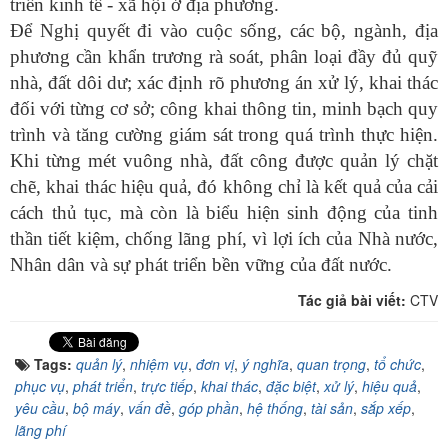
triển kinh tế - xã hội ở địa phương.
Để Nghị quyết đi vào cuộc sống, các bộ, ngành, địa
phương cần khẩn trương rà soát, phân loại đầy đủ quỹ
nhà, đất dôi dư; xác định rõ phương án xử lý, khai thác
đối với từng cơ sở; công khai thông tin, minh bạch quy
trình và tăng cường giám sát trong quá trình thực hiện.
Khi từng mét vuông nhà, đất công được quản lý chặt
chẽ, khai thác hiệu quả, đó không chỉ là kết quả của cải
cách thủ tục, mà còn là biểu hiện sinh động của tinh
thần tiết kiệm, chống lãng phí, vì lợi ích của Nhà nước,
Nhân dân và sự phát triển bền vững của đất nước.
Tác giả bài viết:
CTV
Tags:
quản lý
,
nhiệm vụ
,
đơn vị
,
ý nghĩa
,
quan trọng
,
tổ chức
,
phục vụ
,
phát triển
,
trực tiếp
,
khai thác
,
đặc biệt
,
xử lý
,
hiệu quả
,
yêu cầu
,
bộ máy
,
vấn đề
,
góp phần
,
hệ thống
,
tài sản
,
sắp xếp
,
lãng phí