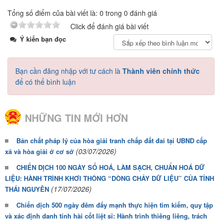
Tổng số điểm của bài viết là: 0 trong 0 đánh giá
Click để đánh giá bài viết
Ý kiến bạn đọc
Bạn cần đăng nhập với tư cách là
Thành viên chính thức
để có thể bình luận
NHỮNG TIN MỚI HƠN
Bản chất pháp lý của hòa giải tranh chấp đất đai tại UBND cấp
(03/07/2026)
xã và hòa giải ở cơ sở
CHIẾN DỊCH 100 NGÀY SỐ HOÁ, LÀM SẠCH, CHUẨN HOÁ DỮ
LIỆU: HÀNH TRÌNH KHƠI THÔNG “DÒNG CHẢY DỮ LIỆU” CỦA TỈNH
(17/07/2026)
THÁI NGUYÊN
Chiến dịch 500 ngày đêm đẩy mạnh thực hiện tìm kiếm, quy tập
và xác định danh tính hài cốt liệt sĩ: Hành trình thiêng liêng, trách