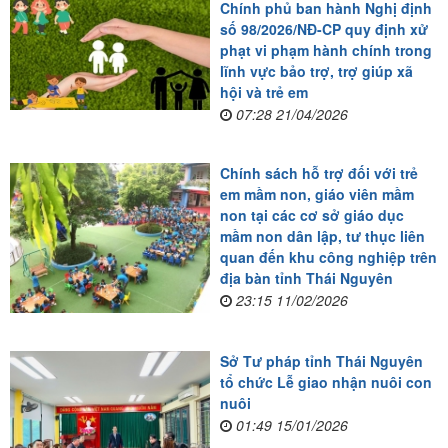
Chính phủ ban hành Nghị định
số 98/2026/NĐ-CP quy định xử
phạt vi phạm hành chính trong
lĩnh vực bảo trợ, trợ giúp xã
hội và trẻ em
07:28 21/04/2026
Chính sách hỗ trợ đối với trẻ
em mầm non, giáo viên mầm
non tại các cơ sở giáo dục
mầm non dân lập, tư thục liên
quan đến khu công nghiệp trên
địa bàn tỉnh Thái Nguyên
23:15 11/02/2026
Sở Tư pháp tỉnh Thái Nguyên
tổ chức Lễ giao nhận nuôi con
nuôi
01:49 15/01/2026