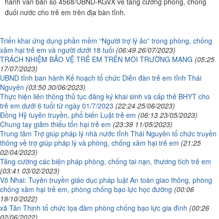
hành văn bản số 4568/UBND-KGVX về tăng cường phòng, chống
đuối nước cho trẻ em trên địa bàn tỉnh.
Triển khai ứng dụng phần mềm “Người trợ lý ảo” trong phòng, chống
xâm hại trẻ em và người dưới 18 tuổi
(06:49 26/07/2023)
TRÁCH NHIỆM BẢO VỆ TRẺ EM TRÊN MÔI TRƯỜNG MẠNG
(05:25
17/07/2023)
UBND tỉnh ban hành Kế hoạch tổ chức Diễn đàn trẻ em tỉnh Thái
Nguyên
(03:50 30/06/2023)
Thực hiện liên thông thủ tục đăng ký khai sinh và cấp thẻ BHYT cho
trẻ em dưới 6 tuổi từ ngày 01/7/2023
(22:24 25/06/2023)
Đồng Hỷ tuyên truyền, phổ biến Luật trẻ em
(06:13 23/05/2023)
Chung tay giảm thiểu tổn hại trẻ em
(23:39 11/05/2023)
Trung tâm Trợ giúp pháp lý nhà nước tỉnh Thái Nguyên tổ chức truyền
thông về trợ giúp pháp lý và phòng, chống xâm hại trẻ em
(21:25
02/04/2023)
Tăng cường các biện pháp phòng, chống tai nạn, thương tích trẻ em
(03:41 03/02/2023)
Võ Nhai: Tuyên truyền giáo dục pháp luật An toàn giao thông, phòng
chống xâm hại trẻ em, phòng chống bạo lực học đường
(00:06
19/10/2022)
xã Tân Thịnh tổ chức tọa đàm phòng chống bạo lực gia đình
(00:26
02/06/2022)