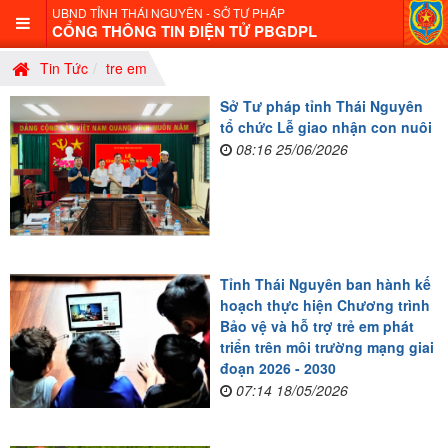
UBND TỈNH THÁI NGUYÊN - SỞ TƯ PHÁP
CỔNG THÔNG TIN ĐIỆN TỬ PBGDPL
Tin Tức
tre em
Sở Tư pháp tỉnh Thái Nguyên
tổ chức Lễ giao nhận con nuôi
08:16 25/06/2026
Tỉnh Thái Nguyên ban hành kế
hoạch thực hiện Chương trình
Bảo vệ và hỗ trợ trẻ em phát
triển trên môi trường mạng giai
đoạn 2026 - 2030
07:14 18/05/2026