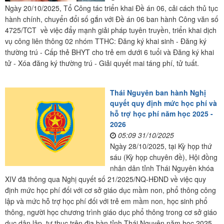
Ngày 20/10/2025, Tổ Công tác triển khai Đề án 06, cải cách thủ tục
hành chính, chuyển đổi số gắn với Đề án 06 ban hành Công văn số
4725/TCT về việc đẩy mạnh giải pháp tuyên truyền, triển khai dịch
vụ công liên thông 02 nhóm TTHC: Đăng ký khai sinh - Đăng ký
thường trú - Cấp thẻ BHYT cho trẻ em dưới 6 tuổi và Đăng ký khai
tử - Xóa đăng ký thường trú - Giải quyết mai táng phí, tử tuất.
Thái Nguyên ban hành Nghị
quyết quy định mức học phí và
hỗ trợ học phí năm học 2025 -
2026
05:09 31/10/2025
Ngày 28/10/2025, tại Kỳ họp thứ
sáu (Kỳ họp chuyên đề), Hội đồng
nhân dân tỉnh Thái Nguyên khóa
XIV đã thông qua Nghị quyết số 21/2025/NQ-HĐND về việc quy
định mức học phí đối với cơ sở giáo dục mầm non, phổ thông công
lập và mức hỗ trợ học phí đối với trẻ em mầm non, học sinh phổ
thông, người học chương trình giáo dục phổ thông trong cơ sở giáo
dục dân lập, tư thục trên địa bàn tỉnh Thái Nguyên năm học 2025 -