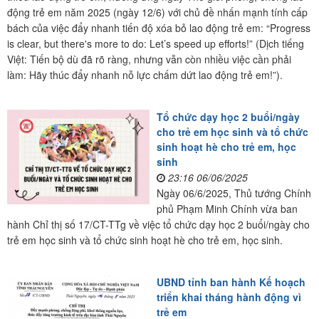
động trẻ em năm 2025 (ngày 12/6) với chủ đề nhấn mạnh tính cấp
bách của việc đẩy nhanh tiến độ xóa bỏ lao động trẻ em: “Progress
is clear, but there's more to do: Let’s speed up efforts!” (Dịch tiếng
Việt: Tiến bộ dù đã rõ ràng, nhưng vẫn còn nhiều việc cần phải
làm: Hãy thúc đẩy nhanh nỗ lực chấm dứt lao động trẻ em!”).
Tổ chức dạy học 2 buổi/ngày
cho trẻ em học sinh và tổ chức
sinh hoạt hè cho trẻ em, học
sinh
23:16 06/06/2025
Ngày 06/6/2025, Thủ tướng Chính
phủ Phạm Minh Chính vừa ban
hành Chỉ thị số 17/CT-TTg về việc tổ chức dạy học 2 buổi/ngày cho
trẻ em học sinh và tổ chức sinh hoạt hè cho trẻ em, học sinh.
UBND tỉnh ban hành Kế hoạch
triển khai tháng hành động vì
trẻ em