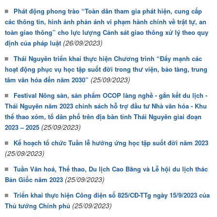
Phát động phong trào “Toàn dân tham gia phát hiện, cung cấp
các thông tin, hình ảnh phản ánh vi phạm hành chính về trật tự, an
toàn giao thông” cho lực lượng Cảnh sát giao thông xử lý theo quy
(26/09/2023)
định của pháp luật
Thái Nguyên triển khai thực hiện Chương trình “Đẩy mạnh các
hoạt động phục vụ học tập suốt đời trong thư viện, bảo tàng, trung
(25/09/2023)
tâm văn hóa đến năm 2030”
Festival Nông sản, sản phẩm OCOP làng nghề - gắn kết du lịch -
Thái Nguyên năm 2023 chính sách hỗ trợ đầu tư Nhà văn hóa - Khu
thể thao xóm, tổ dân phố trên địa bàn tỉnh Thái Nguyên giai đoạn
(25/09/2023)
2023 – 2025
Kế hoạch tổ chức Tuần lễ hưởng ứng học tập suốt đời năm 2023
(25/09/2023)
Tuần Văn hoá, Thể thao, Du lịch Cao Bằng và Lễ hội du lịch thác
(25/09/2023)
Bản Giốc năm 2023
Triển khai thực hiện Công điện số 825/CĐ-TTg ngày 15/9/2023 của
(25/09/2023)
Thủ tướng Chính phủ