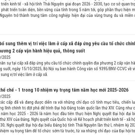
triển kinh tế - xã hội tỉnh Thái Nguyên giai đoạn 2026 - 2030, tạo cơ sở quan tr
 phát triển toàn diện, bền vững của tỉnh trong 5 năm tới, góp phần thực hiện 
 Nguyên trở thành trung tâm công nghiệp hiện đại của vùng trung du và miền 
bổ sung thêm vị trí việc làm ở cấp xã đáp ứng yêu cầu tổ chức chín
hương 2 cấp vận hành hiệu quả, thông suốt
0/2025
ân sự tại cấp xã đáp ứng yêu cầu tổ chức chính quyền địa phương 2 cấp vận h
ng suốt, ngày 15/10/2025, Bộ Nội vụ ban hành Công văn số 9395/BNV-CCVC về v
sung vị trí việc làm ở cấp xã.
thể chế - 1 trong 10 nhiệm vụ trọng tâm năm học mới 2025-2026
9/2025
các cấp đã và đang được diễn ra với những chỉ đạo có tính mục tiêu, chiến l
g lĩnh chính trị đột phá để trình Đại hội Đảng toàn quốc lần thứ XIV. Cũng như 
, năm học 2025 - 2026 là năm học đầu tiên thực hiện Nghị quyết Đại hội đại b
thứ XIV của Đảng; Nghị quyết của Quốc hội về Kế hoạch phát triển kinh tế - xã hộ
0; Nghị quyết Đại hội đại biểu Đảng bộ tỉnh Thái Nguyên lần thứ I, nhiệm kỳ 20
iệm vụ trọng tâm để tổ chức sớm từ trước, từ xa những chỉ đạo của Đại hội t