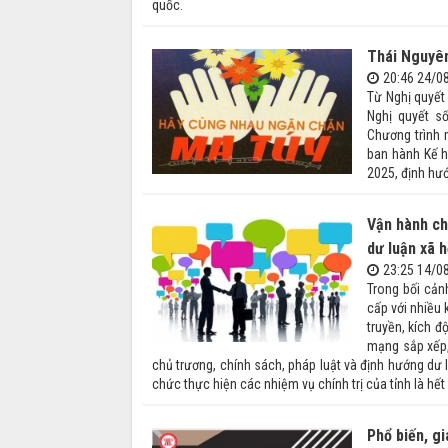
quốc.
Thái Nguyên
20:46 24/0
Từ Nghị quyết
Nghị quyết s
Chương trình 
ban hành Kế 
2025, định hư
Vận hành ch
dư luận xã h
23:25 14/0
Trong bối cản
cấp với nhiều 
truyền, kích 
mạng sắp xếp,
chủ trương, chính sách, pháp luật và định hướng dư l
chức thực hiện các nhiệm vụ chính trị của tỉnh là hết
Phổ biến, g