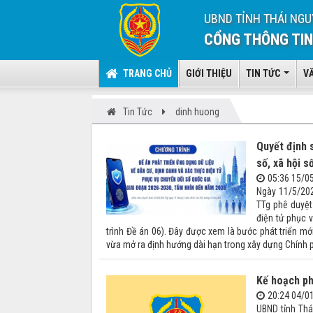
UBND TỈNH THÁI NGU
CỔNG THÔNG TIN
TRANG CHỦ
GIỚI THIỆU
TIN TỨC
V
Tin Tức
dinh huong
Quyết định 
số, xã hội s
05:36 15/0
Ngày 11/5/202
TTg phê duyệt
điện tử phục 
trình Đề án 06). Đây được xem là bước phát triển mớ
vừa mở ra định hướng dài hạn trong xây dựng Chính ph
Kế hoạch ph
20:24 04/0
UBND tỉnh Th