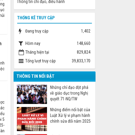
Thông tin chỉ đạo, điều hành
ọng
mục
núi
THỐNG KÊ TRUY CẬP
Đang truy cập
1,402
h
Hôm nay
148,660
Tháng hiện tại
829,824
Tổng lượt truy cập
39,833,170
ành
iệc
THÔNG TIN NỔI BẬT
Những chỉ đạo đột phá
về giáo dục trong Nghị
quyết 71-NQ/TW
ược
các
Những điểm nổi bật của
iểu
Luật Xử lý vi phạm hành
i 5
chính sửa đổi năm 2025
25-
oàn