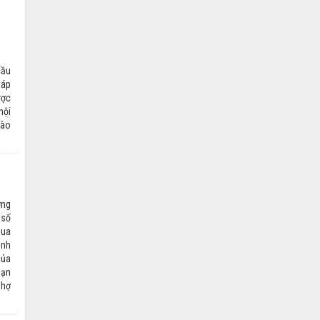
cầu
háp
ược
nội
bào
ơng
 số
qua
ình
của
oạn
Chợ