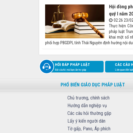
Hội đồng ph
quý I năm 2
02:26 23/0
Thực hiện Cô
pháp luật Tru
khai một số n
phối hợp PBGDPL tỉnh Thái Nguyên định hướng nội du
HỎI ĐÁP PHÁP LUẬT
CÁC CÂU 
Đặt câu hỏi mà bạn cần trợ giúp
Liên quan đến luậ
PHỔ BIẾN GIÁO DỤC PHÁP LUẬT
Chủ trương, chính sách
Hướng dẫn nghiệp vụ
Các câu hỏi thường gặp
Lấy ý kiến người dân
Tờ gấp, Pano, Áp phích