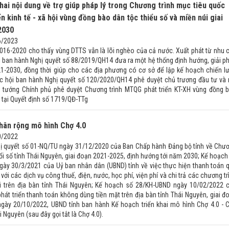
khai nội dung về trợ giúp pháp lý trong Chương trình mục tiêu quốc
ển kinh tế - xã hội vùng đồng bào dân tộc thiểu số và miền núi giai
2030
6/2023
2016-2020 cho thấy vùng DTTS vẫn là lõi nghèo của cả nước. Xuất phát từ nhu 
i ban hành Nghị quyết số 88/2019/QH14 đưa ra một hệ thống định hướng, giải p
1-2030, đồng thời giúp cho các địa phương có cơ sở để lập kế hoạch chiến l
c hội ban hành Nghị quyết số 120/2020/QH14 phê duyệt chủ trương đầu tư và 
 tướng Chính phủ phê duyệt Chương trình MTQG phát triển KT-XH vùng đồng 
tại Quyết định số 1719/QĐ-TTg
nhân rộng mô hình Chợ 4.0
0/2022
ị quyết số 01-NQ/TU ngày 31/12/2020 của Ban Chấp hành Đảng bộ tỉnh về Chư
ổi số tỉnh Thái Nguyên, giai đoạn 2021-2025, định hướng tới năm 2030; Kế hoạch
ày 30/3/2021 của Uỷ ban nhân dân (UBND) tỉnh về việc thực hiện thanh toán 
với các dịch vụ công thuế, điện, nước, học phí, viện phí và chi trả các chương tr
i trên địa bàn tỉnh Thái Nguyên; Kế hoạch số 28/KH-UBND ngày 10/02/2022 
hát triển thanh toán không dùng tiền mặt trên địa bàn tỉnh Thái Nguyên, giai đ
ngày 20/10/2022, UBND tỉnh ban hành Kế hoạch triển khai mô hình Chợ 4.0 - 
 Nguyên (sau đây gọi tắt là Chợ 4.0).