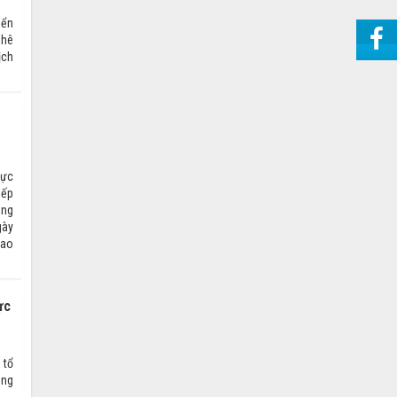
iển
phê
ịch
lực
iếp
ăng
gày
cao
ực
 tổ
ung