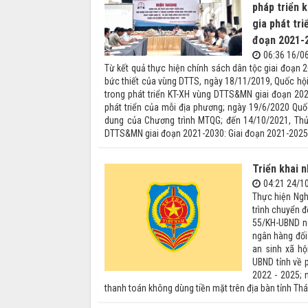
pháp triển 
gia phát tri
đoạn 2021-
06:36 16/0
Từ kết quả thực hiện chính sách dân tộc giai đoạn 
bức thiết của vùng DTTS, ngày 18/11/2019, Quốc hộ
trong phát triển KT-XH vùng DTTS&MN giai đoạn 202
phát triển của mỗi địa phương; ngày 19/6/2020 Quố
dung của Chương trình MTQG; đến 14/10/2021, Thủ
DTTS&MN giai đoạn 2021-2030: Giai đoạn 2021-2025 
Triển khai 
04:21 24/1
Thực hiện Ngh
trình chuyển đ
55/KH-UBND ng
ngân hàng đối 
an sinh xã hộ
UBND tỉnh về p
2022 - 2025; 
thanh toán không dùng tiền mặt trên địa bàn tỉnh Thái