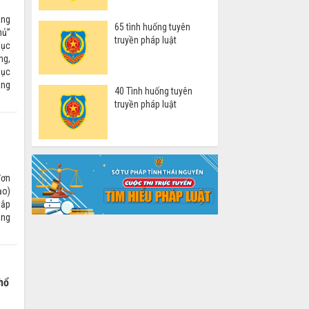
áng
65 tình huống tuyên
hủ”
truyền pháp luật
mục
ng,
mục
àng
40 Tình huống tuyên
truyền pháp luật
đơn
ạo)
sắp
ông
hổ