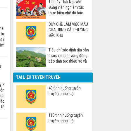
Tỉnh ủy Thái Nguyên:
Đảng viên nghiêm túc
thực hiện chế độ báo
cáo khi đi nước ngoài
QUY CHẾ LÀM VIỆC MẪU
hai
CỦA UBND XÃ, PHƯỜNG,
 tư
ĐẶC KHU
 đã
năm
Tiêu chí xác định địa bàn
thôn, xã, tỉnh vùng đồng
bào dân tộc thiểu số và
g
miền núi
TÀI LIỆU TUYÊN TRUYỀN
g 2
40 tình huống tuyên
yên
truyền pháp luật
ách
các
 tổ
110 tình huống tuyên
truyền pháp luật