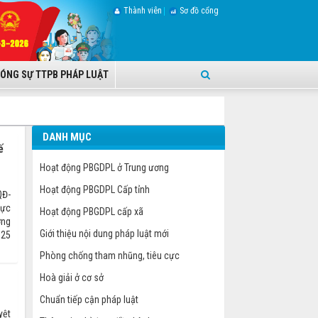
Thành viên
Sơ đồ cổng
ÓNG SỰ TTPB PHÁP LUẬT
DANH MỤC
ế
Hoạt động PBGDPL ở Trung ương
Hoạt động PBGDPL Cấp tỉnh
QĐ-
hực
Hoạt động PBGDPL cấp xã
ơng
Giới thiệu nội dung pháp luật mới
025
Phòng chống tham nhũng, tiêu cực
Hoà giải ở cơ sở
Chuẩn tiếp cận pháp luật
yệt