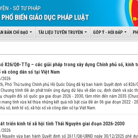
YÊN - SỞ TƯ PHÁP
 PHỔ BIẾN GIÁO DỤC PHÁP LUẬT
ĂN BẢN CHỈ ĐẠO
TÀI LIỆU TUYÊN TRUYỀN
GÓP Ý - HỎI ĐÁP
PH
số 826/QĐ-TTg – các giải pháp trong xây dựng Chính phủ số, kinh t
ố và công dân số tại Việt Nam
5/2026
6, Phó Thủ tướng Chính phủ Hồ Quốc Dũng đã ký ban hành Quyết định số 826/
 Chương trình Đề án phát triển ứng dụng dữ liệu về dân cư, định danh và xác t
vụ chuyển đổi số quốc gia giai đoạn 2026 - 2030, tầm nhìn đến năm 2035 (Chư
i mang tính vừa kế thừa những kết quả nổi bật của Đề án 06 giai đoạn 2022 - 2
ủ số, kinh tế số, xã hội số và công dân số tại Việt Nam.
át triển kinh tế xã hội tỉnh Thái Nguyên giai đoạn 2026-2030
1/2026
ái Nguyên vừa ban hành Quyết định số 2611/QĐ-UBND ngày 30/12/2025 phê du