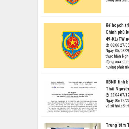
Kế hoạch tr
Chính phủ b
49-KL/TW ng
06:06 27/0
Ngày 05/03/2
thực hiện Ngh
động của Chín
hướng phát tr
UBND tỉnh ba
Thái Nguyê
22:04 07/1
Ngày 05/12/20
và xã hội số t
Trung tâm T