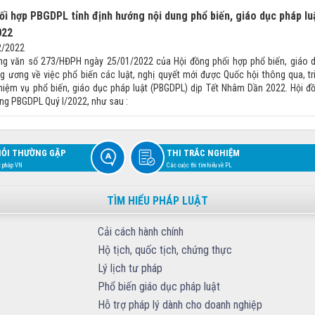
ối hợp PBGDPL tỉnh định hướng nội dung phổ biến, giáo dục pháp lu
022
2/2022
ng văn số 273/HĐPH ngày 25/01/2022 của Hội đồng phối hợp phổ biến, giáo 
ng ương về việc phổ biến các luật, nghị quyết mới được Quốc hội thông qua, tr
hiệm vụ phổ biến, giáo dục pháp luật (PBGDPL) dịp Tết Nhâm Dần 2022. Hội đ
ng PBGDPL Quý I/2022, như sau :
HỎI THƯỜNG GẶP
THI TRẮC NGHIỆM
t pháp VN
Các cuộc thi tìm hiểu về PL
TÌM HIỂU PHÁP LUẬT
Cải cách hành chính
Hộ tịch, quốc tịch, chứng thực
Lý lịch tư pháp
Phổ biến giáo dục pháp luật
Hỗ trợ pháp lý dành cho doanh nghiệp