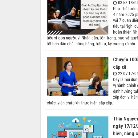
03:58 18/0
Phó Thủ tướng
4 năm 2025 ph
với 7 quan điể
tiêu tại Nghị 
hoàn thiện Nh
tiêu vì con người, vì Nhân dân; tôn trọng, bảo vệ 
tốt hơn dân chủ, công bằng, trật tự, kỷ cương xã hội.
Chuyển 100%
cấp xã
22:07 17/0
Đây là nội du
vị hành chính
định hướng tạ
xếp đơn vị hà
chức, viên chức khi thực hiện sắp xếp.
Thái Nguyên
ngày 17/12/
biến, nâng 