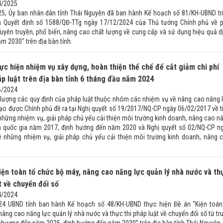
4/2025
5, Ủy ban nhân dân tỉnh Thái Nguyên đã ban hành Kế hoạch số 81/KH-UBND tr
ện Quyết định số 1588/QĐ-TTg ngày 17/12/2024 của Thủ tướng Chính phủ về 
Tuyên truyền, phổ biến, nâng cao chất lượng về cung cấp và sử dụng hiệu quả d
 2030" trên địa bàn tỉnh.
hực hiện nhiệm vụ xây dựng, hoàn thiện thể chế để cắt giảm chi phí
áp luật trên địa bàn tỉnh 6 tháng đầu năm 2024
6/2024
t lượng các quy định của pháp luật thuộc nhóm các nhiệm vụ về nâng cao năng 
tạo được Chính phủ đề ra tại Nghị quyết số 19/2017/NQ-CP ngày 06/02/2017 về t
 những nhiệm vụ, giải pháp chủ yếu cải thiện môi trường kinh doanh, nâng cao n
h quốc gia năm 2017, định hướng đến năm 2020 và Nghị quyết số 02/NQ-CP n
 những nhiệm vụ, giải pháp chủ yếu cải thiện môi trường kinh doanh, nâng 
iện toàn tổ chức bộ máy, nâng cao năng lực quản lý nhà nước và th
t về chuyển đổi số
4/2024
24 UBND tỉnh ban hành Kế hoạch số 48/KH-UBND thực hiện Đề án “Kiện toán
âng cao năng lực quản lý nhà nước và thực thi pháp luật về chuyển đổi số từ tr
phương đến năm 2025, định hướng đến năm 2030” trên địa bàn tỉnh Thái Nguyên.