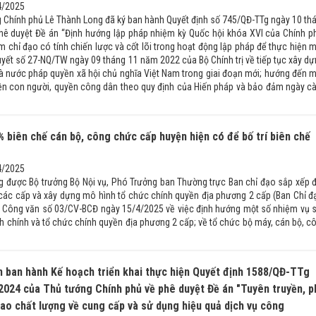
4/2025
 Chính phủ Lê Thành Long đã ký ban hành Quyết định số 745/QĐ-TTg ngày 10 th
ê duyệt Đề án “Định hướng lập pháp nhiệm kỳ Quốc hội khóa XVI của Chính p
m chỉ đạo có tính chiến lược và cốt lõi trong hoạt động lập pháp để thực hiện 
quyết số 27-NQ/TW ngày 09 tháng 11 năm 2022 của Bộ Chính trị về tiếp tục xây dự
à nước pháp quyền xã hội chủ nghĩa Việt Nam trong giai đoạn mới; hướng đến 
quyền con người, quyền công dân theo quy định của Hiến pháp và bảo đảm ngày c
 biên chế cán bộ, công chức cấp huyện hiện có để bố trí biên chế
4/2025
ng được Bộ trưởng Bộ Nội vụ, Phó Trưởng ban Thường trực Ban chỉ đạo sắp xếp 
 các cấp và xây dựng mô hình tổ chức chính quyền địa phương 2 cấp (Ban Chỉ đ
i Công văn số 03/CV-BCĐ ngày 15/4/2025 về việc định hướng một số nhiệm vụ 
nh chính và tổ chức chính quyền địa phương 2 cấp; về tổ chức bộ máy, cán bộ, c
 ban hành Kế hoạch triển khai thực hiện Quyết định 1588/QĐ-TTg
2024 của Thủ tướng Chính phủ về phê duyệt Đề án "Tuyên truyền, p
cao chất lượng về cung cấp và sử dụng hiệu quả dịch vụ công