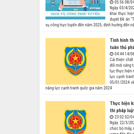
05:56 08/0
Ngày 03/4/202
khai thực hi
duyệt Đề án "
vụ công trực tuyến đến năm 2025, định hướng đến năm
Tình hình t
tuân thủ ph
04:44 14/0
Cải thiện chấ
đổi mới sáng 
tục thực hiện
lực cạnh tran
05/01/2024 về
năng lực cạnh tranh quốc gia năm 2024
Thực hiện k
thi pháp luậ
23:02 02/0
Ngày 22/3/20
chức bộ máy, n
ương đến địa 