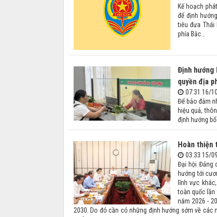
Kế hoạch phát 
để định hướng
tiêu đưa Thái
phía Bắc…
Định hướng 
quyền địa p
07:31 16/1
Để bảo đảm nh
hiệu quả, thô
định hướng bổ 
Hoàn thiện 
03:33 15/0
Đại hội Đảng 
hướng tới cươn
lĩnh vực khác
toàn quốc lần 
năm 2026 - 203
2030. Do đó cần có những định hướng sớm về các nh