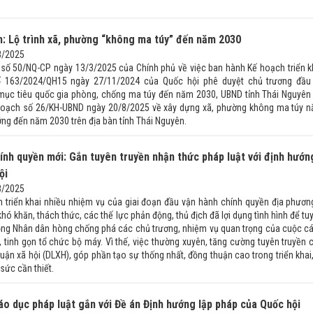
: Lộ trình xã, phường “không ma túy” đến năm 2030
8/2025
 số 50/NQ-CP ngày 13/3/2025 của Chính phủ về việc ban hành Kế hoạch triển k
ố 163/2024/QH15 ngày 27/11/2024 của Quốc hội phê duyệt chủ trương đầu
mục tiêu quốc gia phòng, chống ma túy đến năm 2030, UBND tỉnh Thái Nguyên
hoạch số 26/KH-UBND ngày 20/8/2025 về xây dựng xã, phường không ma túy 
ớng đến năm 2030 trên địa bàn tỉnh Thái Nguyên.
ính quyền mới: Gắn tuyên truyền nhận thức pháp luật với định hướn
ội
8/2025
h triển khai nhiều nhiệm vụ của giai đoạn đầu vận hành chính quyền địa phươn
khó khăn, thách thức, các thế lực phản động, thủ địch đã lợi dụng tình hình để tu
động Nhân dân hòng chống phá các chủ trương, nhiệm vụ quan trọng của cuộc c
 tinh gọn tổ chức bộ máy. Vì thế, việc thường xuyên, tăng cường tuyên truyền 
uận xã hội (DLXH), góp phần tạo sự thống nhất, đồng thuận cao trong triển khai,
 sức cần thiết.
iáo dục pháp luật gắn với Đề án Định hướng lập pháp của Quốc hội