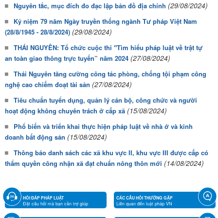
(29/08/2024)
Nguyên tắc, mục đích đo đạc lập bản đồ địa chính
Kỷ niệm 79 năm Ngày truyền thống ngành Tư pháp Việt Nam
(29/08/2024)
(28/8/1945 - 28/8/2024)
THÁI NGUYÊN: Tổ chức cuộc thi "Tìm hiểu pháp luật về trật tự
(27/08/2024)
an toàn giao thông trực tuyến” năm 2024
Thái Nguyên tăng cường công tác phòng, chống tội phạm công
(27/08/2024)
nghệ cao chiếm đoạt tài sản
Tiêu chuẩn tuyển dụng, quản lý cán bộ, công chức và người
(15/08/2024)
hoạt động không chuyên trách ở cấp xã
Phổ biến và triển khai thực hiện pháp luật về nhà ở và kinh
(15/08/2024)
doanh bất động sản
Thông báo danh sách các xã khu vực II, khu vực III được cấp có
(14/08/2024)
thẩm quyền công nhận xã đạt chuẩn nông thôn mới
HỎI ĐÁP PHÁP LUẬT
CÁC CÂU HỎI THƯỜNG GẶP
Đặt câu hỏi mà bạn cần trợ giúp
Liên quan đến luật pháp VN