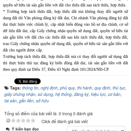
quyền sở hữu tài sản gắn liền với đất cho thửa đất sau tách thửa, hợp thửa.
* Trường hợp tách thửa đất, hợp thửa đất mà không thay đổi người sử
dụng đất thì Văn phòng đăng ký đất đai, Chi nhánh Văn phòng đăng ký đất
đai thực hiện việc chỉnh lý, cập nhật biến động vào hồ sơ địa chính, cơ sở
dữ liệu đất đai; cấp Giấy chứng nhận quyền sử dụng đất, quyền sở hữu tài
sản gắn liền với đất cho các thửa đất sau khi tách thửa đất, hợp thửa đất;
trao Giấy chứng nhận quyền sử dụng đất, quyền sở hữu tài sản gắn liền với
đất cho người được cấp.
Trường hợp tách thửa đất, hợp thửa đất mà có thay đổi người sử dụng đất
thì thực hiện thủ tục đăng ký biến động đất đai, tài sản gắn liền với đất
theo quy định tại Điều 37, Điều 43
Nghị định 101/2024/NĐ-CP
.
Tags:
thông tin
,
nghị định
,
phủ quy
,
thi hành
,
quy định
,
thủ tục
,
giấy chứng nhận
,
sử dụng
,
hệ thống
,
đăng ký
,
hiệu lực
,
cơ bản
,
tài sản
,
gắn liền
,
sở hữu
Tổng số điểm của bài viết là: 0 trong 0 đánh giá
Click để đánh giá bài viết
Ý kiến bạn đọc