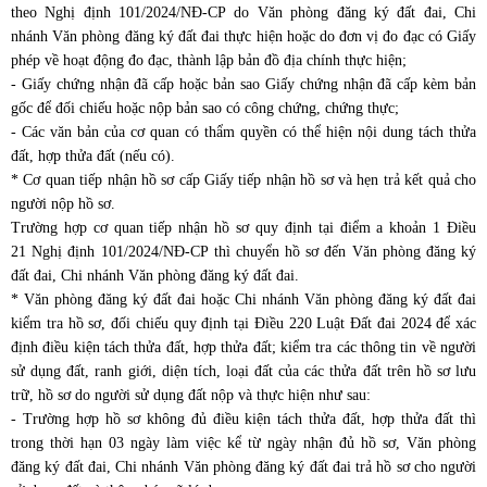
theo
Nghị định 101/2024/NĐ-CP
do Văn phòng đăng ký đất đai, Chi
nhánh Văn phòng đăng ký đất đai thực hiện hoặc do đơn vị đo đạc có Giấy
phép về hoạt động đo đạc, thành lập bản đồ địa chính thực hiện;
- Giấy chứng nhận đã cấp hoặc bản sao Giấy chứng nhận đã cấp kèm bản
gốc để đối chiếu hoặc nộp bản sao có công chứng, chứng thực;
- Các văn bản của cơ quan có thẩm quyền có thể hiện nội dung tách thửa
đất, hợp thửa đất (nếu có).
* Cơ quan tiếp nhận hồ sơ cấp Giấy tiếp nhận hồ sơ và hẹn trả kết quả cho
người nộp hồ sơ.
Trường hợp cơ quan tiếp nhận hồ sơ quy định tại điểm a khoản 1 Điều
21
Nghị định 101/2024/NĐ-CP
thì chuyển hồ sơ đến Văn phòng đăng ký
đất đai, Chi nhánh Văn phòng đăng ký đất đai.
* Văn phòng đăng ký đất đai hoặc Chi nhánh Văn phòng đăng ký đất đai
kiểm tra hồ sơ, đối chiếu quy định tại Điều 220
Luật Đất đai 2024
để xác
định điều kiện tách thửa đất, hợp thửa đất; kiểm tra các thông tin về người
sử dụng đất, ranh giới, diện tích, loại đất của các thửa đất trên hồ sơ lưu
trữ, hồ sơ do người sử dụng đất nộp và thực hiện như sau:
- Trường hợp hồ sơ không đủ điều kiện tách thửa đất, hợp thửa đất thì
trong thời hạn 03 ngày làm việc kể từ ngày nhận đủ hồ sơ, Văn phòng
đăng ký đất đai, Chi nhánh Văn phòng đăng ký đất đai trả hồ sơ cho người