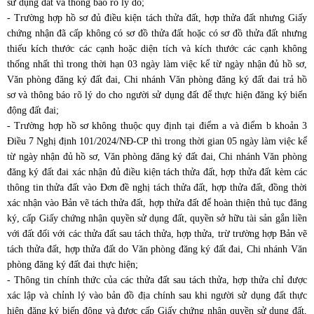
sử dụng đất và thông báo rõ lý do;
- Trường hợp hồ sơ đủ điều kiện tách thửa đất, hợp thửa đất nhưng Giấy
chứng nhận đã cấp không có sơ đồ thửa đất hoặc có sơ đồ thửa đất nhưng
thiếu kích thước các cạnh hoặc diện tích và kích thước các cạnh không
thống nhất thì trong thời hạn 03 ngày làm việc kể từ ngày nhận đủ hồ sơ,
Văn phòng đăng ký đất đai, Chi nhánh Văn phòng đăng ký đất đai trả hồ
sơ và thông báo rõ lý do cho người sử dụng đất để thực hiện đăng ký biến
động đất đai;
- Trường hợp hồ sơ không thuộc quy định tại điểm a và điểm b khoản 3
Điều 7
Nghị định 101/2024/NĐ-CP
thì trong thời gian 05 ngày làm việc kể
từ ngày nhận đủ hồ sơ, Văn phòng đăng ký đất đai, Chi nhánh Văn phòng
đăng ký đất đai xác nhận đủ điều kiện tách thửa đất, hợp thửa đất kèm các
thông tin thửa đất vào Đơn đề nghị tách thửa đất, hợp thửa đất, đồng thời
xác nhận vào Bản vẽ tách thửa đất, hợp thửa đất để hoàn thiện thủ tục đăng
ký, cấp Giấy chứng nhận quyền sử dụng đất, quyền sở hữu tài sản gắn liền
với đất đối với các thửa đất sau tách thửa, hợp thửa, trừ trường hợp Bản vẽ
tách thửa đất, hợp thửa đất do Văn phòng đăng ký đất đai, Chi nhánh Văn
phòng đăng ký đất đai thực hiện;
- Thông tin chính thức của các thửa đất sau tách thửa, hợp thửa chỉ được
xác lập và chỉnh lý vào bản đồ địa chính sau khi người sử dụng đất thực
hiện đăng ký biến động và được cấp Giấy chứng nhận quyền sử dụng đất,