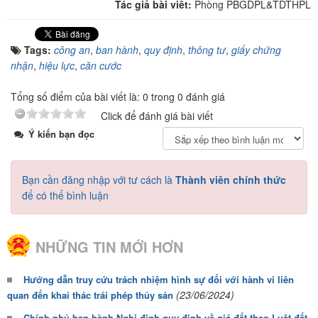
Tác giả bài viết:
Phòng PBGDPL&TDTHPL
Tags:
công an
,
ban hành
,
quy định
,
thông tư
,
giấy chứng
nhận
,
hiệu lực
,
căn cước
Tổng số điểm của bài viết là: 0 trong 0 đánh giá
Click để đánh giá bài viết
Ý kiến bạn đọc
Bạn cần đăng nhập với tư cách là
Thành viên chính thức
để có thể bình luận
NHỮNG TIN MỚI HƠN
Hướng dẫn truy cứu trách nhiệm hình sự đối với hành vi liên
(23/06/2024)
quan đến khai thác trái phép thủy sản
Chính phủ ban hành Nghị định quy định về giá đất theo Luật đất