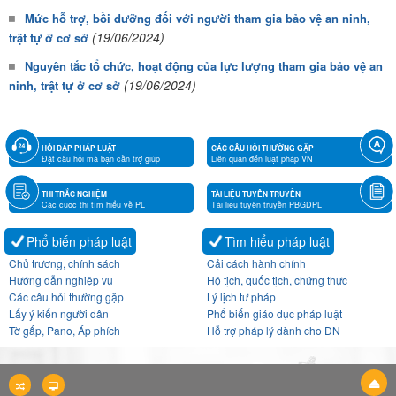
Mức hỗ trợ, bồi dưỡng đối với người tham gia bảo vệ an ninh,
(19/06/2024)
trật tự ở cơ sở
Nguyên tắc tổ chức, hoạt động của lực lượng tham gia bảo vệ an
(19/06/2024)
ninh, trật tự ở cơ sở
HỎI ĐÁP PHÁP LUẬT
CÁC CÂU HỎI THƯỜNG GẶP
Đặt câu hỏi mà bạn cần trợ giúp
Liên quan đến luật pháp VN
THI TRẮC NGHIỆM
TÀI LIỆU TUYÊN TRUYỀN
Các cuộc thi tìm hiểu về PL
Tài liệu tuyên truyền PBGDPL
Phổ biến pháp luật
Tìm hiểu pháp luật
Chủ trương, chính sách
Cải cách hành chính
Hướng dẫn nghiệp vụ
Hộ tịch, quốc tịch, chứng thực
Các câu hỏi thường gặp
Lý lịch tư pháp
Lấy ý kiến người dân
Phổ biến giáo dục pháp luật
Tờ gấp, Pano, Áp phích
Hỗ trợ pháp lý dành cho DN