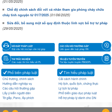
(01/05/2025)
Chế độ chính sách đối với cá nhân tham gia phòng cháy chữa
(01/06/2025)
cháy tình nguyện từ 01/7/2025
Sửa đổi, bổ sung một số quy định thuộc lĩnh vực bổ trợ tư pháp
(29/05/2025)
HỎI ĐÁP PHÁP LUẬT
CÁC CÂU HỎI THƯỜNG GẶP
Đặt câu hỏi mà bạn cần trợ giúp
Liên quan đến luật pháp VN
THI TRẮC NGHIỆM
TÀI LIỆU TUYÊN TRUYỀN
Các cuộc thi tìm hiểu về PL
Tài liệu tuyên truyền PBGDPL
Phổ biến pháp luật
Tìm hiểu pháp luật
Chủ trương, chính sách
Cải cách hành chính
Hướng dẫn nghiệp vụ
Hộ tịch, quốc tịch, chứng thực
Các câu hỏi thường gặp
Lý lịch tư pháp
Lấy ý kiến người dân
Phổ biến giáo dục pháp luật
Tờ gấp, Pano, Áp phích
Hỗ trợ pháp lý dành cho DN