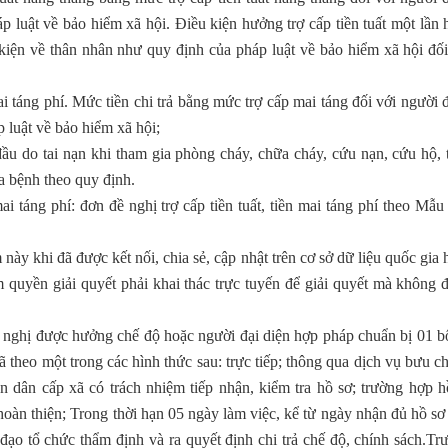
p luật về bảo hiểm xã hội. Điều kiện hưởng trợ cấp tiền tuất một lần 
 kiện về thân nhân như quy định của pháp luật về bảo hiểm xã hội đối
i táng phí. Mức tiền chi trả bằng mức trợ cấp mai táng đối với người 
 luật về bảo hiểm xã hội;
 đầu do tai nạn khi tham gia phòng cháy, chữa cháy, cứu nạn, cứu hộ, 
a bệnh theo quy định.
mai táng phí: đơn đề nghị trợ cấp tiền tuất, tiền mai táng phí theo Mẫu
này khi đã được kết nối, chia sẻ, cập nhật trên cơ sở dữ liệu quốc gia 
m quyền giải quyết phải khai thác trực tuyến để giải quyết mà không 
đề nghị được hưởng chế độ hoặc người đại diện hợp pháp chuẩn bị 01 b
theo một trong các hình thức sau: trực tiếp; thông qua dịch vụ bưu ch
 dân cấp xã có trách nhiệm tiếp nhận, kiểm tra hồ sơ; trường hợp h
oàn thiện; Trong thời hạn 05 ngày làm việc, kể từ ngày nhận đủ hồ sơ
đạo tổ chức thẩm định và ra quyết định chi trả chế độ, chính sách.Tr