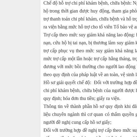
Chế độ hỗ trợ chi phí khám bệnh, chữa bệnh: N
hộ trong thời gian được huy động, tham gia phò
trợ thanh toán chi phí khám, chữa bệnh và hỗ trợ
ra viện bằng mức hỗ trợ cho tổ viên Tổ bảo vệ a
Trợ cấp theo mức suy giảm khả năng lao động: 
nạn, cứu hộ bị tai nạn, bị thương làm suy giảm 
trợ cấp phục vụ theo mức suy giảm khả năng l
mức trợ cấp một lần hoặc trợ cấp hằng tháng, t
đương với mức bồi thường cho người lao động b
theo quy định của pháp luật về an toàn, vệ sinh 
Hồ sơ giải quyết chế độ: Đối với trường hợp đề
chi phí khám bệnh, chữa bệnh của người được h
quy định; hóa đơn thu tiền; giấy ra viện.
Thông tin về thành phần hồ sơ quy định khi đã 
liệu chuyên ngành thì cơ quan có thẩm quyền g
người đề nghị cung cấp hồ sơ giấy;
Đối với trường hợp đề nghị trợ cấp theo mức su