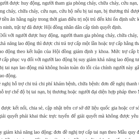
gười được huy động, người tham gia phòng cháy, chữa cháy, cứu nạn,
ng cháy, chữa cháy, cứu nạn, cứu hộ nếu bị tai nạn, bị thương thì đượ
 tiền ăn hằng ngày trong thời gian điều trị nội trú đến khi ổn định sức
n ninh, trật tự đã được Hội đồng nhân dân cấp tỉnh quyết định.
Đối với người được huy động, người tham gia phòng cháy, chữa cháy,
khả năng lao động thì được chi trả trợ cấp một lần hoặc trợ cấp hằng th
ao động theo kết luận của Hội đồng giám định y khoa. Mức trợ cấp 
rợ cấp phục vụ đối với người lao động bị suy giảm khả năng lao động t
ị tai nạn lao động mà không hoàn toàn do lỗi của chính người này gâ
lao động.
 nghị hỗ trợ chi trả chi phí khám bệnh, chữa bệnh: đơn đề nghị thanh 
ỗ trợ chế độ bị tai nạn, bị thương hoặc người đại diện hợp pháp theo
được kết nối, chia sẻ, cập nhật trên cơ sở dữ liệu quốc gia hoặc cơ s
iải quyết phải khai thác trực tuyến để giải quyết mà không được yêu
y giảm khả năng lao động: đơn đề nghị trợ cấp tai nạn theo Mẫu quy đ