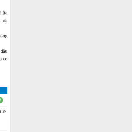
chữa
 nội
Công
 đầu
a cơ
DTHPL