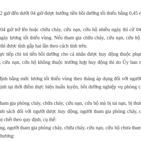
02 giờ đến dưới 04 giờ được hưởng tiền bồi dưỡng tối thiểu bằng 0,45 
 04 giờ trở lên hoặc chữa cháy, cứu nạn, cứu hộ nhiều ngày thì cứ 04
ngày lương tối thiểu vùng. Nếu tham gia chữa cháy, cứu nạn, cứu hộ
ì được tính gấp hai lần theo cách tính trên.
ực tiếp chi trả tiền bồi dưỡng cho cá nhân được huy động thuộc phạ
y, cứu nạn, cứu hộ không thuộc trường hợp huy động thì do Ủy ban 
định bằng mức lương tối thiểu vùng theo tháng áp dụng đối với người
ịnh tại thời điểm thực hiện huấn luyện, bồi dưỡng nghiệp vụ phòng c
am gia phòng cháy, chữa cháy, cứu nạn, cứu hộ mà bị tai nạn, bị thư
ính sách đối với người được huy động, người tham gia phòng cháy, 
ị chết theo quy định, cụ thể:
ộng, người tham gia phòng cháy, chữa cháy, cứu nạn, cứu hộ chưa tham
 thương: