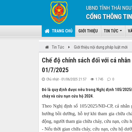
UBND TỈNH THÁI NGU
CỔNG THÔNG TIN
TRANG CHỦ
GIỚI THIỆU
TIN TỨC
V
Tin Tức
Giới thiệu nội dung pháp luật mới
Chế độ chính sách đối với cá nhân
01/7/2025
Chủ nhật - 01/06/2025 21:57
1.745
0
Đó là quy định được nêu trong Nghị định 105/2025
cháy và cứu nạn cứu hộ 2024.
Theo Nghị định số 105/2025/NĐ-CP, cá nhân g
hưởng bồi dưỡng, hỗ trợ khi tham gia chữa ch
động, người tham gia chữa cháy, cứu nạn, cứu hộ
- Nếu thời gian chữa cháy, cứu nạn, cứu hộ dưới