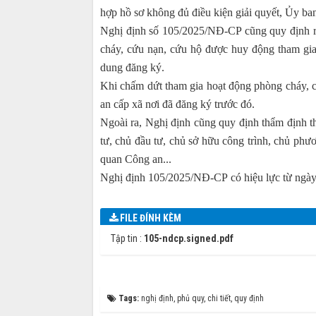
hợp hồ sơ không đủ điều kiện giải quyết, Ủy ban 
Nghị định số 105/2025/NĐ-CP cũng quy định r
cháy, cứu nạn, cứu hộ được huy động tham gia
dung đăng ký.
Khi chấm dứt tham gia hoạt động phòng cháy, c
an cấp xã nơi đã đăng ký trước đó.
Ngoài ra, Nghị định cũng quy định thẩm định t
tư, chủ đầu tư, chủ sở hữu công trình, chủ phư
quan Công an...
Nghị định 105/2025/NĐ-CP có hiệu lực từ ngày
FILE ĐÍNH KÈM
Tập tin :
105-ndcp.signed.pdf
Tags:
nghị định
,
phủ quy
,
chi tiết
,
quy định