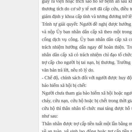
giấy ra viện hoặc trích sao hồ sơ bệnh án sau kh
thương tích do cơ sở y tế nơi đã cấp cứu, điều
giám định y khoa cấp tỉnh và tương đương trở lê
Trình tự giải quyết: Người đề nghị được hưởng
và nộp Ủy ban nhân dân cấp xã theo một trong c
cổng dịch vụ công. Ủy ban nhân dân cấp xã có 
trách nhiệm hướng dẫn ngay để hoàn thiện. Tr
nhân dân cấp xã có trách nhiệm chỉ đạo tổ chức
trợ cấp cho người bị tai nạn, bị thương. Trườn
văn bản trả lời, nêu rõ lý do.
- Chế độ, chính sách đối với người được huy đ
bảo hiểm xã hội bị chết:
Người chưa tham gia bảo hiểm xã hội hoặc ngườ
cháy, cứu nạn, cứu hộ hoặc bị chết trong thời gi
cứu hộ thì thân nhân tổ chức mai táng được hỗ tr
như sau:
Thân nhân được trợ cấp tiền tuất một lần bằng m
về an toàn, vệ sinh lao động hoặc trợ cấp tiền