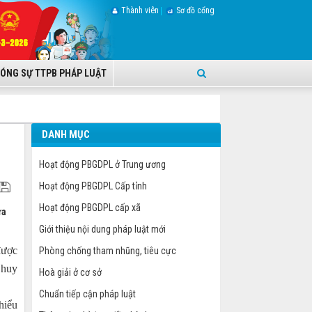
Thành viên
Sơ đồ cổng
ÓNG SỰ TTPB PHÁP LUẬT
DANH MỤC
Hoạt động PBGDPL ở Trung ương
Hoạt động PBGDPL Cấp tỉnh
Hoạt động PBGDPL cấp xã
ữa
Giới thiệu nội dung pháp luật mới
được
Phòng chống tham nhũng, tiêu cực
 huy
Hoà giải ở cơ sở
Chuẩn tiếp cận pháp luật
hiểu