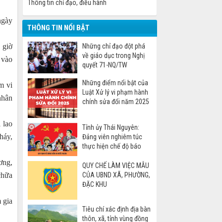
Thông tin chỉ đạo, điều hành
ngày
THÔNG TIN NỔI BẬT
 giờ
Những chỉ đạo đột phá
về giáo dục trong Nghị
 vào
quyết 71-NQ/TW
Những điểm nổi bật của
m vi
Luật Xử lý vi phạm hành
nhân
chính sửa đổi năm 2025
 lao
Tỉnh ủy Thái Nguyên:
háy,
Đảng viên nghiêm túc
thực hiện chế độ báo
cáo khi đi nước ngoài
ơng,
QUY CHẾ LÀM VIỆC MẪU
CỦA UBND XÃ, PHƯỜNG,
chữa
ĐẶC KHU
 gia
Tiêu chí xác định địa bàn
thôn, xã, tỉnh vùng đồng