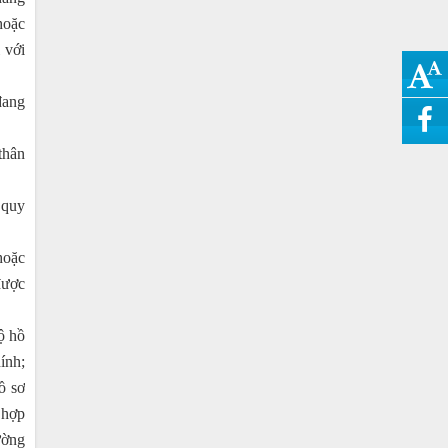
hoặc
 với
đang
thân
 quy
hoặc
được
ộ hồ
ính;
ồ sơ
 hợp
ường