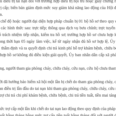
i điều trị tai nạn đối với trường hợp điều trị nội trú hoặc giấy chứng 
 trị cấp; biên bản giám định mức suy giảm khả năng lao động của Hội 
n.
 chế độ hoặc người đại diện hợp pháp chuẩn bị 01 bộ hồ sơ theo quy 
ác hình thức sau: trực tiếp; thông qua dịch vụ bưu chính; trực tuyến
trách nhiệm tiếp nhận, kiểm tra hồ sơ; trường hợp hồ sơ chưa hợp l
ong thời hạn 05 ngày làm việc, kể từ ngày nhận đủ hồ sơ hợp lệ, Ủy
 thẩm định và ra quyết định chi trả kinh phí hỗ trợ khám bệnh, chữa b
g hợp hồ sơ không đủ điều kiện giải quyết, Ủy ban nhân dân cấp xã phả
ộng, người tham gia phòng cháy, chữa cháy, cứu nạn, cứu hộ chưa tham
i đã hưởng bảo hiểm xã hội một lần bị chết do tham gia phòng cháy, 
an điều trị lần đầu do tai nạn khi tham gia phòng cháy, chữa cháy, cứu 
ợ chi trả chi phí khám bệnh, chữa bệnh, chi trả tiền tuất, tiền mai tán
ức trợ cấp một lần khi chết do tai nạn lao động theo quy định của pháp 
 tuất hằng tháng bằng mức trợ cấp tiền tuất hằng tháng đối với người 