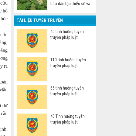
 cứu
bào dân tộc thiểu số và
miền núi
c hỗ
 khỏe
TÀI LIỆU TUYÊN TRUYỀN
40 tình huống tuyên
 cứu
truyền pháp luật
áng,
bằng
ương
110 tình huống tuyên
truyền pháp luật
y ra
toán
65 tình huống tuyên
 Mẫu
truyền pháp luật
ở dữ
 cầu
40 Tình huống tuyên
truyền pháp luật
ịnh;