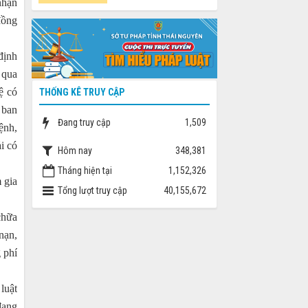
nhận
đồng
định
 qua
ệ có
THỐNG KÊ TRUY CẬP
 ban
Đang truy cập
1,509
ệnh,
i có
Hôm nay
348,381
Tháng hiện tại
1,152,326
 gia
Tổng lượt truy cập
40,155,672
chữa
nạn,
g phí
luật
đang