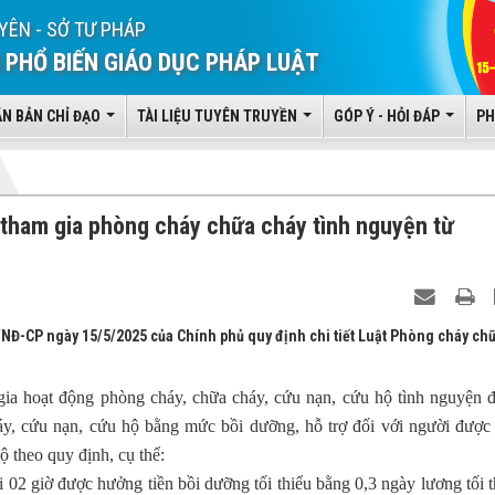
YÊN - SỞ TƯ PHÁP
 PHỔ BIẾN GIÁO DỤC PHÁP LUẬT
ĂN BẢN CHỈ ĐẠO
TÀI LIỆU TUYÊN TRUYỀN
GÓP Ý - HỎI ĐÁP
PH
 tham gia phòng cháy chữa cháy tình nguyện từ
/NĐ-CP ngày 15/5/2025 của Chính phủ quy định chi tiết Luật Phòng cháy ch
ia hoạt động phòng cháy, chữa cháy, cứu nạn, cứu hộ tình nguyện 
áy, cứu nạn, cứu hộ bằng mức bồi dưỡng, hỗ trợ đối với người được
 theo quy định, cụ thể:
 02 giờ được hưởng tiền bồi dưỡng tối thiểu bằng 0,3 ngày lương tối t