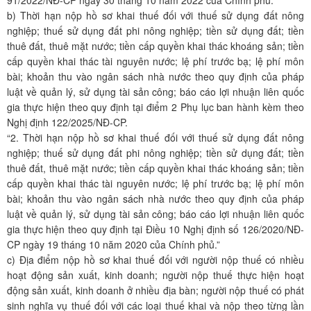
91/2022/NĐ-CP ngày 30 tháng 10 năm 2022 của Chính phủ.”
b) Thời hạn nộp hồ sơ khai thuế đối với thuế sử dụng đất nông
nghiệp; thuế sử dụng đất phi nông nghiệp; tiền sử dụng đất; tiền
thuê đất, thuê mặt nước; tiền cấp quyền khai thác khoáng sản; tiền
cấp quyền khai thác tài nguyên nước; lệ phí trước bạ; lệ phí môn
bài; khoản thu vào ngân sách nhà nước theo quy định của pháp
luật về quản lý, sử dụng tài sản công; báo cáo lợi nhuận liên quốc
gia thực hiện theo quy định tại điểm 2 Phụ lục ban hành kèm theo
Nghị định 122/2025/NĐ-CP.
“2. Thời hạn nộp hồ sơ khai thuế đối với thuế sử dụng đất nông
nghiệp; thuế sử dụng đất phi nông nghiệp; tiền sử dụng đất; tiền
thuê đất, thuê mặt nước; tiền cấp quyền khai thác khoáng sản; tiền
cấp quyền khai thác tài nguyên nước; lệ phí trước bạ; lệ phí môn
bài; khoản thu vào ngân sách nhà nước theo quy định của pháp
luật về quản lý, sử dụng tài sản công; báo cáo lợi nhuận liên quốc
gia thực hiện theo quy định tại Điều 10 Nghị định số 126/2020/NĐ-
CP ngày 19 tháng 10 năm 2020 của Chính phủ.”
c) Địa điểm nộp hồ sơ khai thuế đối với người nộp thuế có nhiều
hoạt động sản xuất, kinh doanh; người nộp thuế thực hiện hoạt
động sản xuất, kinh doanh ở nhiều địa bàn; người nộp thuế có phát
sinh nghĩa vụ thuế đối với các loại thuế khai và nộp theo từng lần