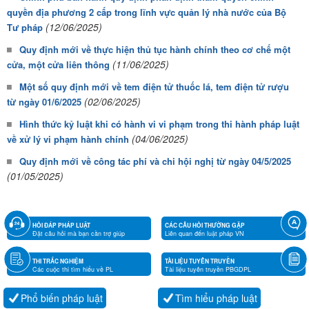
quyền địa phương 2 cấp trong lĩnh vực quản lý nhà nước của Bộ
(12/06/2025)
Tư pháp
Quy định mới về thực hiện thủ tục hành chính theo cơ chế một
(11/06/2025)
cửa, một cửa liên thông
Một số quy định mới về tem điện tử thuốc lá, tem điện tử rượu
(02/06/2025)
từ ngày 01/6/2025
Hình thức kỷ luật khi có hành vi vi phạm trong thi hành pháp luật
(04/06/2025)
về xử lý vi phạm hành chính
Quy định mới về công tác phí và chi hội nghị từ ngày 04/5/2025
(01/05/2025)
HỎI ĐÁP PHÁP LUẬT
CÁC CÂU HỎI THƯỜNG GẶP
Đặt câu hỏi mà bạn cần trợ giúp
Liên quan đến luật pháp VN
THI TRẮC NGHIỆM
TÀI LIỆU TUYÊN TRUYỀN
Các cuộc thi tìm hiểu về PL
Tài liệu tuyên truyền PBGDPL
Phổ biến pháp luật
Tìm hiểu pháp luật