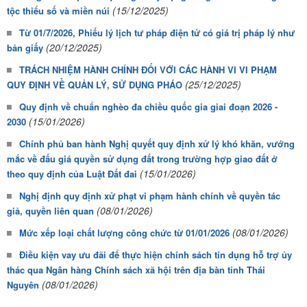
(15/12/2025)
tộc thiểu số và miền núi
Từ 01/7/2026, Phiếu lý lịch tư pháp điện tử có giá trị pháp lý như
(20/12/2025)
bản giấy
TRÁCH NHIỆM HÀNH CHÍNH ĐỐI VỚI CÁC HÀNH VI VI PHẠM
(25/12/2025)
QUY ĐỊNH VỀ QUẢN LÝ, SỬ DỤNG PHÁO
Quy định về chuẩn nghèo đa chiều quốc gia giai đoạn 2026 -
(15/01/2026)
2030
Chính phủ ban hành Nghị quyết quy định xử lý khó khăn, vướng
mắc về đấu giá quyền sử dụng đất trong trường hợp giao đất ở
(15/01/2026)
theo quy định của Luật Đất đai
Nghị định quy định xử phạt vi phạm hành chính về quyền tác
(08/01/2026)
giả, quyền liên quan
(08/01/2026)
Mức xếp loại chất lượng công chức từ 01/01/2026
Điều kiện vay ưu đãi để thực hiện chính sách tín dụng hỗ trợ ủy
thác qua Ngân hàng Chính sách xã hội trên địa bàn tỉnh Thái
(08/01/2026)
Nguyên