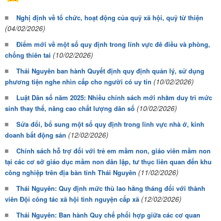
Nghị định về tổ chức, hoạt động của quỹ xã hội, quỹ từ thiện
(04/02/2026)
Điểm mới về một số quy định trong lĩnh vực đê điều và phòng,
(10/02/2026)
chống thiên tai
Thái Nguyên ban hành Quyết định quy định quản lý, sử dụng
(10/02/2026)
phương tiện nghe nhìn cấp cho người có uy tín
Luật Dân số năm 2025: Nhiều chính sách mới nhằm duy trì mức
(10/02/2026)
sinh thay thế, nâng cao chất lượng dân số
Sửa đổi, bổ sung một số quy định trong lĩnh vực nhà ở, kinh
(12/02/2026)
doanh bất động sản
Chính sách hỗ trợ đối với trẻ em mầm non, giáo viên mầm non
tại các cơ sở giáo dục mầm non dân lập, tư thục liên quan đến khu
(11/02/2026)
công nghiệp trên địa bàn tỉnh Thái Nguyên
Thái Nguyên: Quy định mức thù lao hằng tháng đối với thành
(12/02/2026)
viên Đội công tác xã hội tình nguyện cấp xã
Thái Nguyên: Ban hành Quy chế phối hợp giữa các cơ quan