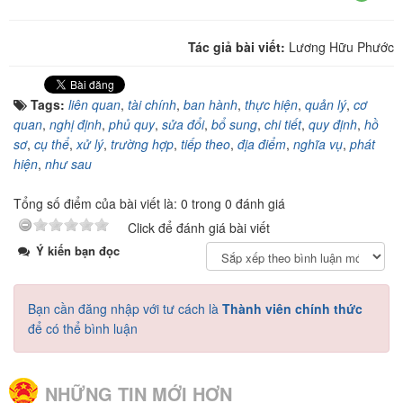
Tác giả bài viết:
Lương Hữu Phước
Tags:
liên quan
,
tài chính
,
ban hành
,
thực hiện
,
quản lý
,
cơ
quan
,
nghị định
,
phủ quy
,
sửa đổi
,
bổ sung
,
chi tiết
,
quy định
,
hồ
sơ
,
cụ thể
,
xử lý
,
trường hợp
,
tiếp theo
,
địa điểm
,
nghĩa vụ
,
phát
hiện
,
như sau
Tổng số điểm của bài viết là: 0 trong 0 đánh giá
Click để đánh giá bài viết
Ý kiến bạn đọc
Bạn cần đăng nhập với tư cách là
Thành viên chính thức
để có thể bình luận
NHỮNG TIN MỚI HƠN