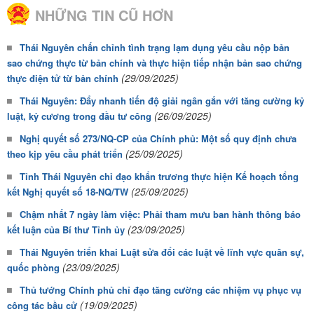
NHỮNG TIN CŨ HƠN
Thái Nguyên chấn chỉnh tình trạng lạm dụng yêu cầu nộp bản
sao chứng thực từ bản chính và thực hiện tiếp nhận bản sao chứng
(29/09/2025)
thực điện tử từ bản chính
Thái Nguyên: Đẩy nhanh tiến độ giải ngân gắn với tăng cường kỷ
(26/09/2025)
luật, kỷ cương trong đầu tư công
Nghị quyết số 273/NQ-CP của Chính phủ: Một số quy định chưa
(25/09/2025)
theo kịp yêu cầu phát triển
Tỉnh Thái Nguyên chỉ đạo khẩn trương thực hiện Kế hoạch tổng
(25/09/2025)
kết Nghị quyết số 18-NQ/TW
Chậm nhất 7 ngày làm việc: Phải tham mưu ban hành thông báo
(23/09/2025)
kết luận của Bí thư Tỉnh ủy
Thái Nguyên triển khai Luật sửa đổi các luật về lĩnh vực quân sự,
(23/09/2025)
quốc phòng
Thủ tướng Chính phủ chỉ đạo tăng cường các nhiệm vụ phục vụ
(19/09/2025)
công tác bầu cử