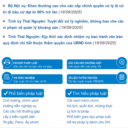
Bộ Nội vụ: Khen thưởng cao cho các cấp chính quyền có tỷ lệ cử
(19/09/2025)
tri đi bầu cử đạt từ 98% trở lên
Tỉnh ủy Thái Nguyên: Tuyệt đối xử lý nghiêm, không bao che các
(19/09/2025)
vi phạm về quản lý khoáng sản
Tỉnh Thái Nguyên: Kịp thời xác định nhiệm vụ ban hành văn bản
(19/09/2025)
quy định chi tiết thuộc thẩm quyền của UBND tỉnh
HỎI ĐÁP PHÁP LUẬT
CÁC CÂU HỎI THƯỜNG GẶP
Đặt câu hỏi mà bạn cần trợ giúp
Liên quan đến luật pháp VN
THI TRẮC NGHIỆM
TÀI LIỆU TUYÊN TRUYỀN
Các cuộc thi tìm hiểu về PL
Tài liệu tuyên truyền PBGDPL
Phổ biến pháp luật
Tìm hiểu pháp luật
Chủ trương, chính sách
Cải cách hành chính
Hướng dẫn nghiệp vụ
Hộ tịch, quốc tịch, chứng thực
Các câu hỏi thường gặp
Lý lịch tư pháp
Lấy ý kiến người dân
Phổ biến giáo dục pháp luật
Tờ gấp, Pano, Áp phích
Hỗ trợ pháp lý dành cho DN