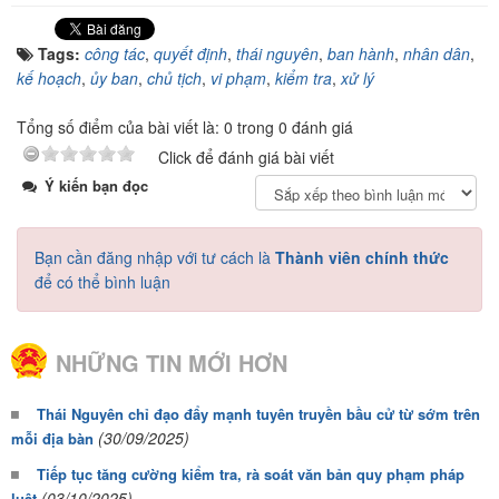
Tags:
công tác
,
quyết định
,
thái nguyên
,
ban hành
,
nhân dân
,
kế hoạch
,
ủy ban
,
chủ tịch
,
vi phạm
,
kiểm tra
,
xử lý
Tổng số điểm của bài viết là: 0 trong 0 đánh giá
Click để đánh giá bài viết
Ý kiến bạn đọc
Bạn cần đăng nhập với tư cách là
Thành viên chính thức
để có thể bình luận
NHỮNG TIN MỚI HƠN
Thái Nguyên chỉ đạo đẩy mạnh tuyên truyền bầu cử từ sớm trên
(30/09/2025)
mỗi địa bàn
Tiếp tục tăng cường kiểm tra, rà soát văn bản quy phạm pháp
(03/10/2025)
luật