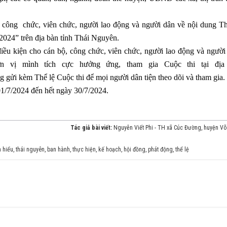
ộ, công
chức, viên chức, ng
ười
lao động và người
dân về nội dun
g Th
2024” tr
ên địa bàn tỉnh T
hái Nguyên.
iều kiện c
ho cán bộ, côn
g
chức, viên chức
, người lao đ
ộng và ngườ
ơn vị mình tích
cực hưởng ứng, th
am gia Cuộc thi tại địa
g gửi kèm Thể lệ Cuộc thi để mọi người dân tiện theo dõi và tham gia.
01/7/2024 đến hết ngày 30/7/2024.
Tác giả bài viết:
Nguyễn Viết Phi - TH xã Cúc Đường, huyện Võ
m hiểu
,
thái nguyên
,
ban hành
,
thực hiện
,
kế hoạch
,
hội đồng
,
phát động
,
thể lệ