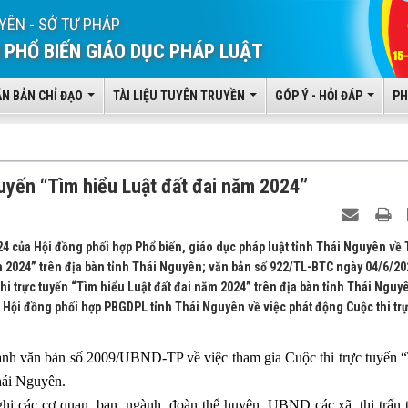
YÊN - SỞ TƯ PHÁP
 PHỔ BIẾN GIÁO DỤC PHÁP LUẬT
ĂN BẢN CHỈ ĐẠO
TÀI LIỆU TUYÊN TRUYỀN
GÓP Ý - HỎI ĐÁP
PH
tuyến “Tìm hiểu Luật đất đai năm 2024”
 của Hội đồng phối hợp Phổ biến, giáo dục pháp luật tỉnh Thái Nguyên về 
ăm 2024” trên địa bàn tỉnh Thái Nguyên; văn bản số 922/TL-BTC ngày 04/6/20
hi trực tuyến “Tìm hiểu Luật đất đai năm 2024” trên địa bàn tỉnh Thái Nguy
ội đồng phối hợp PBGDPL tỉnh Thái Nguyên về việc phát động Cuộc thi tr
h văn bản số 2009/UBND-TP về việc tham gia Cuộc thi trực tuyến
hái Nguyên.
ghị các cơ
quan, ban, ngàn
h, đoàn thể huyện
, UBND cá
c xã, thị trấn