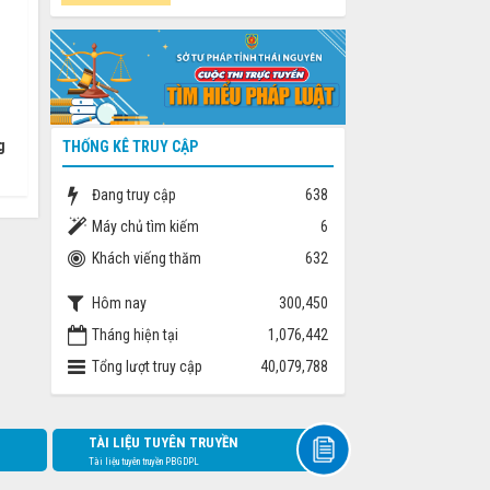
g
THỐNG KÊ TRUY CẬP
Đang truy cập
638
Máy chủ tìm kiếm
6
Khách viếng thăm
632
Hôm nay
300,450
Tháng hiện tại
1,076,442
Tổng lượt truy cập
40,079,788
TÀI LIỆU TUYÊN TRUYỀN
Tài liệu tuyên truyền PBGDPL