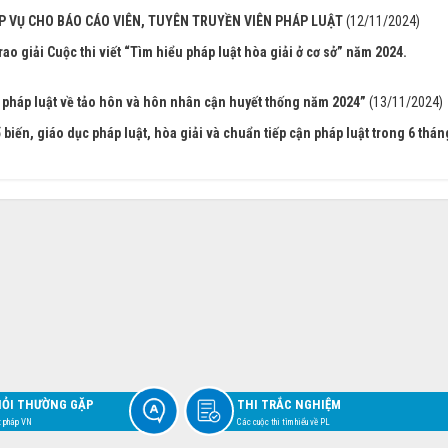
 VỤ CHO BÁO CÁO VIÊN, TUYÊN TRUYỀN VIÊN PHÁP LUẬT
(12/11/2024)
ao giải Cuộc thi viết “Tìm hiểu pháp luật hòa giải ở cơ sở” năm 2024.
 pháp luật về tảo hôn và hôn nhân cận huyết thống năm 2024”
(13/11/2024)
iến, giáo dục pháp luật, hòa giải và chuẩn tiếp cận pháp luật trong 6 thán
HỎI THƯỜNG GẶP
THI TRẮC NGHIỆM
t pháp VN
Các cuộc thi tìm hiểu về PL