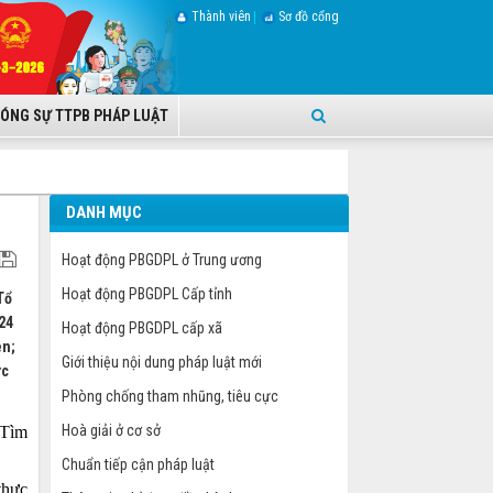
Thành viên
Sơ đồ cổng
ÓNG SỰ TTPB PHÁP LUẬT
DANH MỤC
Hoạt động PBGDPL ở Trung ương
Hoạt động PBGDPL Cấp tỉnh
Tổ
24
Hoạt động PBGDPL cấp xã
ên;
Giới thiệu nội dung pháp luật mới
ực
Phòng chống tham nhũng, tiêu cực
Hoà giải ở cơ sở
“Tìm
Chuẩn tiếp cận pháp luật
 thực