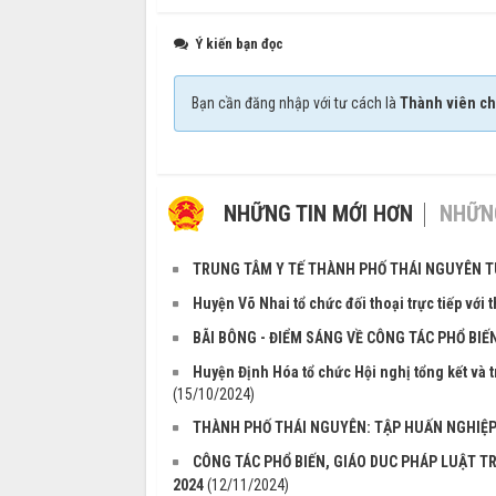
Ý kiến bạn đọc
Bạn cần đăng nhập với tư cách là
Thành viên ch
NHỮNG TIN MỚI HƠN
NHỮNG
TRUNG TÂM Y TẾ THÀNH PHỐ THÁI NGUYÊN T
Huyện Võ Nhai tổ chức đối thoại trực tiếp với 
BÃI BÔNG - ĐIỂM SÁNG VỀ CÔNG TÁC PHỔ BIẾ
Huyện Định Hóa tổ chức Hội nghị tổng kết và tr
(15/10/2024)
THÀNH PHỐ THÁI NGUYÊN: TẬP HUẤN NGHIỆP 
CÔNG TÁC PHỔ BIẾN, GIÁO DUC PHÁP LUẬT T
2024
(12/11/2024)