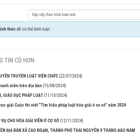
ính thức
để có thể bình luận
 TIN CŨ HƠN
UYÊN TRUYỀN LUẬT VIÊN CHỨC
(22/07/2024)
thanh niên trên địa bàn
(15/08/2024)
N, GIÁO DỤC PHÁP LUẬT
(11/10/2024)
ao giải Cuộc thi viết “Tìm hiểu pháp luật hòa giải ở cơ sở” năm 2024
VỤ CHO HÒA GIẢI VIÊN Ở CƠ SỞ
(12/11/2024)
RÊN ĐỊA BÀN XÃ CAO NGẠN, THÀNH PHỐ THÁI NGUYÊN 9 THÁNG ĐẦU NĂM