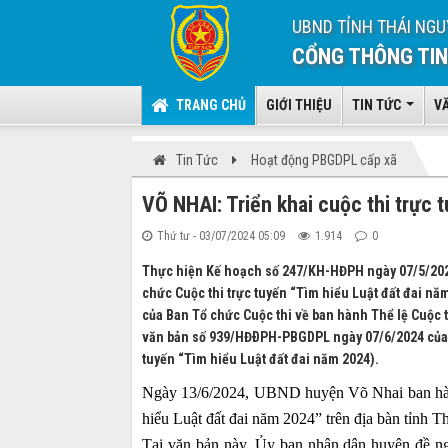
UBND TỈNH THÁI NGU
CỔNG THÔNG TIN
TRANG CHỦ
GIỚI THIỆU
TIN TỨC
V
Tin Tức
Hoạt động PBGDPL cấp xã
VÕ NHAI: Triển khai cuộc thi trực 
Thứ tư - 03/07/2024 05:09
1.914
0
Thực hiện Kế hoạch số 247/KH-HĐPH ngày 07/5/2024
chức Cuộc thi trực tuyến “Tìm hiểu Luật đất đai n
của Ban Tổ chức Cuộc thi về ban hành Thể lệ Cuộc t
văn bản số 939/HĐÐPH-PBGDPL ngày 07/6/2024 của H
tuyến “Tìm hiểu Luật đất đai năm 2024).
Ngày 13/6/2024, UBND huyện Võ Nhai ban hàn
hiểu Luật đất đai năm 2024” tr
ên địa bàn tỉnh T
Tại văn bản này, Ủy ban nhân dân huyện đề n