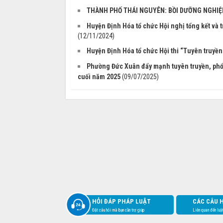
THÀNH PHỐ THÁI NGUYÊN: BỒI DƯỠNG NGHIỆP
Huyện Định Hóa tổ chức Hội nghị tổng kết và tr
(12/11/2024)
Huyện Định Hóa tổ chức Hội thi “Tuyên truyền
Phường Đức Xuân đẩy mạnh tuyên truyền, phổ b
cuối năm 2025
(09/07/2025)
HỎI ĐÁP PHÁP LUẬT
CÁC CÂU 
Đặt câu hỏi mà bạn cần trợ giúp
Liên quan đến luậ