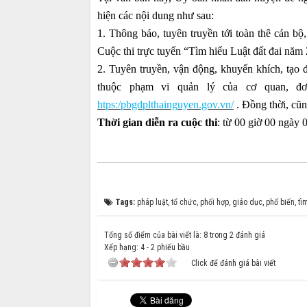
hiện các nội dung như sau:
1. Thông báo, tuyên
truyền tới toàn
thê cán b
Cuộc th
i trực tuyến “Tìm
hiểu Luật đất
đai năm 
2. Tuyên truyền
, vận động, k
huyến khích, t
ạo đ
thuộc phạm
vi quản lý c
ủa cơ quan,
đ
htps:/pbgdplthaing
uyen.gov.vn/
. Đồng thời, cũn
Thời gian diễn ra cuộc thi
: từ 00 giờ 00 ngày 
Tags:
pháp luật
,
tổ chức
,
phối hợp
,
giáo dục
,
phổ biến
,
tì
Tổng số điểm của bài viết là: 8 trong 2 đánh giá
Xếp hạng:
4
-
2
phiếu bầu
Click để đánh giá bài viết