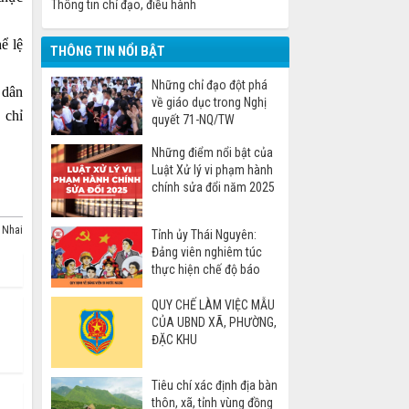
Thông tin chỉ đạo, điều hành
ể lệ
THÔNG TIN NỔI BẬT
Những chỉ đạo đột phá
i
dân
về giáo dục trong Nghị
 chỉ
quyết 71-NQ/TW
Những điểm nổi bật của
Luật Xử lý vi phạm hành
chính sửa đổi năm 2025
 Nhai
Tỉnh ủy Thái Nguyên:
Đảng viên nghiêm túc
thực hiện chế độ báo
cáo khi đi nước ngoài
QUY CHẾ LÀM VIỆC MẪU
CỦA UBND XÃ, PHƯỜNG,
ĐẶC KHU
Tiêu chí xác định địa bàn
thôn, xã, tỉnh vùng đồng