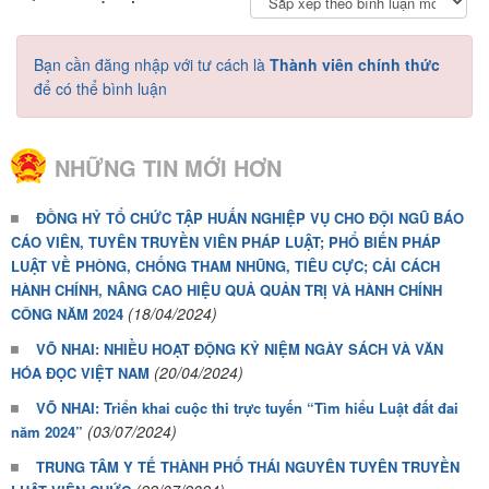
Bạn cần đăng nhập với tư cách là
Thành viên chính thức
để có thể bình luận
NHỮNG TIN MỚI HƠN
ĐỒNG HỶ TỔ CHỨC TẬP HUẤN NGHIỆP VỤ CHO ĐỘI NGŨ BÁO
CÁO VIÊN, TUYÊN TRUYỀN VIÊN PHÁP LUẬT; PHỔ BIẾN PHÁP
LUẬT VỀ PHÒNG, CHỐNG THAM NHŨNG, TIÊU CỰC; CẢI CÁCH
HÀNH CHÍNH, NÂNG CAO HIỆU QUẢ QUẢN TRỊ VÀ HÀNH CHÍNH
(18/04/2024)
CÔNG NĂM 2024
VÕ NHAI: NHIỀU HOẠT ĐỘNG KỶ NIỆM NGÀY SÁCH VÀ VĂN
(20/04/2024)
HÓA ĐỌC VIỆT NAM
VÕ NHAI: Triển khai cuộc thi trực tuyến “Tìm hiểu Luật đất đai
(03/07/2024)
năm 2024”
TRUNG TÂM Y TẾ THÀNH PHỐ THÁI NGUYÊN TUYÊN TRUYỀN