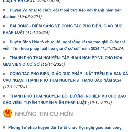
(22/07/2024)
LUẬT VIÊN CHỨC
Huyện Võ Nhai tổ chức đối thoại trực tiếp với thanh niên trên
(15/08/2024)
địa bàn
BÃI BÔNG - ĐIỂM SÁNG VỀ CÔNG TÁC PHỔ BIẾN, GIÁO DỤC
(11/10/2024)
PHÁP LUẬT
Huyện Định Hóa tổ chức Hội nghị tổng kết và trao giải Cuộc thi
(15/10/2024)
viết “Tìm hiểu pháp luật hòa giải ở cơ sở” năm 2024
THÀNH PHỐ THÁI NGUYÊN: TẬP HUẤN NGHIỆP VỤ CHO HÒA
(12/11/2024)
GIẢI VIÊN Ở CƠ SỞ
CÔNG TÁC PHỔ BIẾN, GIÁO DUC PHÁP LUẬT TRÊN ĐỊA BÀN XÃ
CAO NGẠN, THÀNH PHỐ THÁI NGUYÊN 9 THÁNG ĐẦU NĂM 2024
(12/11/2024)
THÀNH PHỐ THÁI NGUYÊN: BỒI DƯỠNG NGHIỆP VỤ CHO BÁO
(12/11/2024)
CÁO VIÊN, TUYÊN TRUYỀN VIÊN PHÁP LUẬT
NHỮNG TIN CŨ HƠN
Phòng Tư pháp huyện Đại Từ tổ chức Hội nghị giao ban công