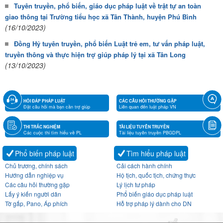
Tuyên truyền, phổ biến, giáo dục pháp luật về trật tự an toàn
giao thông tại Trường tiểu học xã Tân Thành, huyện Phú Bình
(16/10/2023)
Đồng Hỷ tuyên truyền, phổ biến Luật trẻ em, tư vấn pháp luật,
truyền thông và thực hiện trợ giúp pháp lý tại xã Tân Long
(13/10/2023)
HỎI ĐÁP PHÁP LUẬT
CÁC CÂU HỎI THƯỜNG GẶP
Đặt câu hỏi mà bạn cần trợ giúp
Liên quan đến luật pháp VN
THI TRẮC NGHIỆM
TÀI LIỆU TUYÊN TRUYỀN
Các cuộc thi tìm hiểu về PL
Tài liệu tuyên truyền PBGDPL
Phổ biến pháp luật
Tìm hiểu pháp luật
Chủ trương, chính sách
Cải cách hành chính
Hướng dẫn nghiệp vụ
Hộ tịch, quốc tịch, chứng thực
Các câu hỏi thường gặp
Lý lịch tư pháp
Lấy ý kiến người dân
Phổ biến giáo dục pháp luật
Tờ gấp, Pano, Áp phích
Hỗ trợ pháp lý dành cho DN