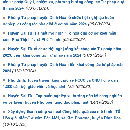
tác tư pháp Quý I, nhiệm vụ, phương hướng công tác Tư pháp quý
(08/04/2024)
II năm 2024.
Phòng Tư pháp huyện Định Hóa tổ chức hội nghị tập huấn
(25/03/2024)
nghiệp vụ công tác hòa giải ở cơ sở năm 2024
Huyện Đại Từ: Ra mắt mô hình “Tổ hòa giải cơ sở kiểu mẫu”
(05/03/2024)
xóm Phú Thịnh 1, xã Phú Thịnh.
Huyện Đại Từ tổ chức Hội nghị tổng kết công tác Tư pháp năm
(31/01/2024)
2023, triển khai công tác Tư pháp năm 2024
Phòng Tư pháp huyện Định Hóa triển khai công tác tư pháp năm
(31/01/2024)
2024
Phú Bình: Tuyên truyền kiến thức về PCCC và CNCH cho gần
(25/10/2023)
1.500 cán bộ, giáo viên và học sinh
Huyện Đại Từ - Tập huấn nghiệp vụ hướng dẫn kỹ năng nghiệp
(24/10/2023)
vụ về tuyên truyền Phổ biến giáo dục pháp luật
Xây dựng thành công và hoạt động hiệu quả của mô hình “Tổ
Hòa giải điểm” ở xóm Bản Mới, xã Kim Phượng, huyện Định Hóa.
(19/10/2023)