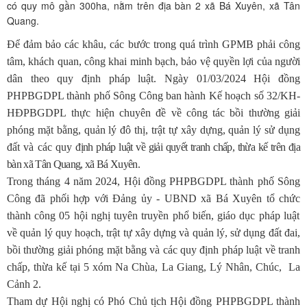
có quy mô gần 300ha, nằm trên địa bàn 2 xã Bá Xuyên, xã Tân
Quang.
Để đảm bảo các khâu, các bước trong quá trình GPMB phải công
tâm, khách quan, công khai minh bạch, bảo vệ quyền lợi của người
dân theo quy định pháp luật. N
gày 01/03/202
4
Hội đồng
PHPBGDPL thành phố Sông Công ban hành
Kế hoạch số
32
/KH-
HĐPBGDPL
thực hiện
chuyên đề về công tác bồi thường giải
phóng mặt bằng, quản lý đô thị, trật tự xây dựng
, quản lý sử dụng
đất
và các quy
định pháp luật về giải quyết tranh chấp, thừa kế trên địa
bàn xã Tân Quang, xã Bá Xuyên
.
Trong tháng 4 năm 2024,
Hội đồng PHPBGDPL thành phố Sông
Công
đã
phối hợp với Đảng ủy - UBND xã Bá Xuyên tổ chức
thành công
05
h
ội nghị tuyên truyền phổ biến, giáo dục pháp luậ
t
về quản lý quy hoạch, trật tự xây dựng và quản lý, sử dụng đất đai,
bồi thường giải phóng mặt bằng và các quy định pháp luật về tranh
chấp, thừa kế tại 5 xóm Na Chùa, La Giang, Lý Nhân, Chúc, La
Cảnh 2.
Tham dự Hội nghị có Phó Chủ tịch Hội đồng PHPBGDPL thành