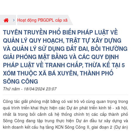
Hoạt động PBGDPL cấp xã
TUYÊN TRUYỀN PHỔ BIẾN PHÁP LUẬT VỀ
QUẢN LÝ QUY HOẠCH, TRẬT TỰ XÂY DỰNG
VÀ QUẢN LÝ SỬ DỤNG ĐẤT ĐAI, BỒI THƯỜNG
GIẢI PHÓNG MẶT BẰNG VÀ CÁC QUY ĐỊNH
PHÁP LUẬT VỀ TRANH CHẤP, THỪA KẾ TẠI 5
XÓM THUỘC XÃ BÁ XUYÊN, THÀNH PHỐ
SÔNG CÔNG
Thứ năm - 18/04/2024 23:07
Công tác giải phóng mặt bằng có vai trò vô cùng quan trọng trong
quá trình triển khai thực hiện các Dự án phát triển kinh tế - xã hội,
nhất là trong bối cảnh cả hệ thống chính trị các cấp thành phố
Sông Công đang tập trung thực hiện Dự án đầu tư xây dựng và
kinh doanh kết cấu hạ tầng KCN Sông Công II, giai đoạn 2 (Dự án)