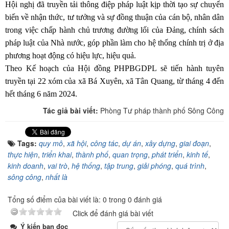
Hội nghị
đã truyền tải thông điệp pháp luật kịp thời
tạo sự chuyển
biến về nhận thức, tư tưởng và sự đồng thuận của
cán bộ,
nhân dân
trong việc chấp hành chủ trương đường lối của
Đ
ảng, chính sách
pháp luật của
N
hà nước, góp phần làm cho hệ thống chính trị ở
địa
phương
hoạt động có hiệu lực, hiệu quả.
Theo Kế hoạch của Hội đồng PHPBGDPL sẽ tiến hành tuyên
truyền tại 22 xóm của xã Bá Xuyên, xã Tân Quang, từ tháng 4 đến
hết tháng 6 năm 2024.
Tác giả bài viết:
Phòng Tư pháp thành phố Sông Công
Tags:
quy mô
,
xã hội
,
công tác
,
dự án
,
xây dựng
,
giai đoạn
,
thực hiện
,
triển khai
,
thành phố
,
quan trọng
,
phát triển
,
kinh tế
,
kinh doanh
,
vai trò
,
hệ thống
,
tập trung
,
giải phóng
,
quá trình
,
sông công
,
nhất là
Tổng số điểm của bài viết là: 0 trong 0 đánh giá
Click để đánh giá bài viết
Ý kiến bạn đọc