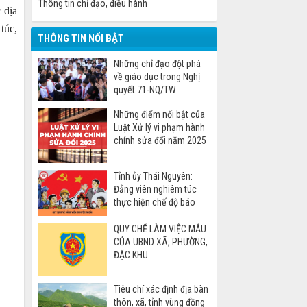
Thông tin chỉ đạo, điều hành
 địa
túc,
THÔNG TIN NỔI BẬT
Những chỉ đạo đột phá
về giáo dục trong Nghị
quyết 71-NQ/TW
Những điểm nổi bật của
Luật Xử lý vi phạm hành
chính sửa đổi năm 2025
Tỉnh ủy Thái Nguyên:
Đảng viên nghiêm túc
thực hiện chế độ báo
cáo khi đi nước ngoài
QUY CHẾ LÀM VIỆC MẪU
CỦA UBND XÃ, PHƯỜNG,
ĐẶC KHU
Tiêu chí xác định địa bàn
thôn, xã, tỉnh vùng đồng