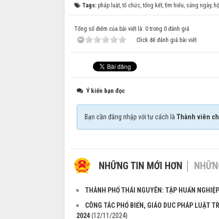
Tags:
pháp luật
,
tổ chức
,
tổng kết
,
tìm hiểu
,
sáng ngày
,
hộ
Tổng số điểm của bài viết là: 0 trong 0 đánh giá
Click để đánh giá bài viết
Ý kiến bạn đọc
Bạn cần đăng nhập với tư cách là
Thành viên ch
NHỮNG TIN MỚI HƠN
NHỮNG
THÀNH PHỐ THÁI NGUYÊN: TẬP HUẤN NGHIỆP 
CÔNG TÁC PHỔ BIẾN, GIÁO DUC PHÁP LUẬT T
2024
(12/11/2024)