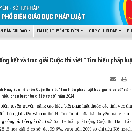
YÊN - SỞ TƯ PHÁP
 PHỔ BIẾN GIÁO DỤC PHÁP LUẬT
ĂN BẢN CHỈ ĐẠO
TÀI LIỆU TUYÊN TRUYỀN
GÓP Ý - HỎI ĐÁP
PH
ng kết và trao giải Cuộc thi viết “Tìm hiểu pháp luậ
h Hóa, Ban Tổ chức Cuộc thi viết “Tìm hiểu pháp luật hòa giải ở cơ sở” năm
m hiểu pháp luật hòa giải ở cơ sở” năm 2024.
iến, tuyên truyền, nâng cao hiểu biết pháp luật thuộc các lĩnh vực th
đến hòa giải viên và toàn thể Nhân dân trên địa bàn huyện, nâng cao 
ng công tác hòa giải ở cơ sở.
Sau ba tuần phát động Cuộc thi, Ban Tổ 
28 tổ hòa giải ở cơ sở, đạt 99,6%, vượt trên 20% so chỉ tiêu Kế hoạch