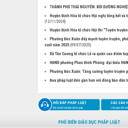
THÀNH PHỐ THÁI NGUYÊN: BỒI DƯỠNG NGHIỆP
Huyện Định Hóa tổ chức Hội nghị tổng kết và tr
(12/11/2024)
Huyện Định Hóa tổ chức Hội thi “Tuyên truyền
Phường Đức Xuân đẩy mạnh tuyên truyền, phổ b
cuối năm 2025
(09/07/2025)
Xã Tân Cương tổ chức Lễ ra quân cao điểm tuyê
HĐND phường Phan Đình Phùng: đại biểu HĐN
Phường Đức Xuân: Tăng cường tuyên truyền ph
Đưa pháp luật đến gần hơn với đồng bào dân t
HỎI ĐÁP PHÁP LUẬT
CÁC CÂU 
Đặt câu hỏi mà bạn cần trợ giúp
Liên quan đến luậ
PHỔ BIẾN GIÁO DỤC PHÁP LUẬT