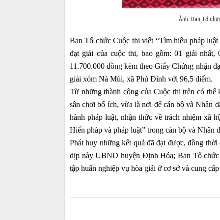
Ảnh: Ban Tổ chức 
Ban Tổ chức Cuộc thi viết “Tìm hiểu pháp luật
đạt giải của cuộc thi, bao gồm: 01 giải nhất, 
11.700.000 đồng kèm theo Giấy Chứng nhận đạt 
giải xóm Nà Mùi, xã Phú Đình với 96,5 điểm.
Từ những thành công của Cuộc thi trên có thể 
sân chơi bổ ích, vừa là nơi để cán bộ và Nhân d
hành pháp luật, nhận thức về trách nhiệm xã h
Hiến pháp và pháp luật” trong cán bộ và Nhân d
Phát huy những kết quả đã đạt được, đồng thời
dịp này UBND huyện Định Hóa; Ban Tổ chức Cu
tập huấn nghiệp vụ hòa giải ở cơ sở và cung cấp k