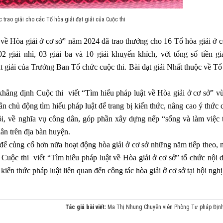
trao giải cho các Tổ hòa giải đạt giải của Cuộc thi
 về Hòa giải ở cơ sở” năm 2024 đã trao thưởng cho 16 Tổ hòa giải ở c
02 giải nhì, 03 giải ba và 10 giải khuyến khích, với tổng số tiền giả
giải của Trưởng Ban Tổ chức cuộc thi. Bài đạt giải Nhất thuộc về Tổ
khẳng định Cuộc thi viết “Tìm hiểu pháp luật về Hòa giải ở cơ sở” vừ
ân chủ động tìm hiểu pháp luật để trang bị kiến thức, nâng cao ý thức 
ội, về nghĩa vụ công dân, góp phần xây dựng nếp “sống và làm việc 
ân trên địa bàn huyện.
 để củng cố hơn nữa hoạt động hòa giải ở cơ sở những năm tiếp theo, 
ộc thi viết “Tìm hiểu pháp luật về Hòa giải ở cơ sở” tổ chức nội 
iến thức pháp luật liên quan đến công tác hòa giải ở cơ sở tại hội nghị.
Tác giả bài viết:
Ma Thị Nhung Chuyên viên Phòng Tư pháp Địn