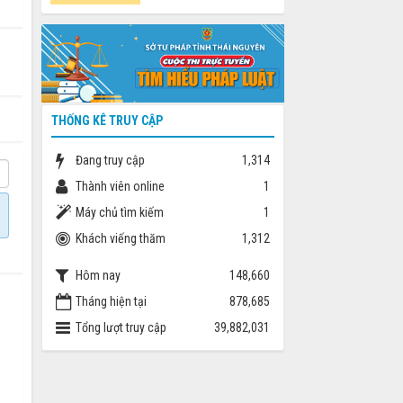
THỐNG KÊ TRUY CẬP
Đang truy cập
1,314
Thành viên online
1
Máy chủ tìm kiếm
1
Khách viếng thăm
1,312
Hôm nay
148,660
Tháng hiện tại
878,685
Tổng lượt truy cập
39,882,031