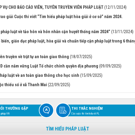
 VỤ CHO BÁO CÁO VIÊN, TUYÊN TRUYỀN VIÊN PHÁP LUẬT
(12/11/2024)
ao giải Cuộc thi viết “Tìm hiểu pháp luật hòa giải ở cơ sở” năm 2024.
 pháp luật về tảo hôn và hôn nhân cận huyết thống năm 2024”
(13/11/2024)
iến, giáo dục pháp luật, hòa giải và chuẩn tiếp cận pháp luật trong 6 thán
n truyền về trật tự an toàn giao thông
(18/07/2025)
D cần nắm vững Luật Tổ chức chính quyền địa phương
(09/09/2025)
áp luật về an toàn giao thông cho học sinh
(15/09/2025)
ộc thiểu số ở xã Thanh Mai
(22/09/2025)
HỎI THƯỜNG GẶP
THI TRẮC NGHIỆM
t pháp VN
Các cuộc thi tìm hiểu về PL
TÌM HIỂU PHÁP LUẬT