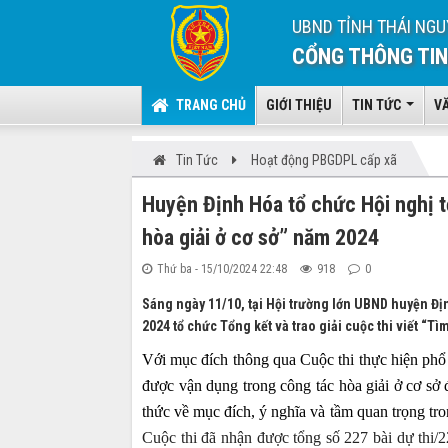
UBND TỈNH THÁI NGU
CỔNG THÔNG TIN
TRANG CHỦ
GIỚI THIỆU
TIN TỨC
V
Tin Tức
Hoạt động PBGDPL cấp xã
Huyện Định Hóa tổ chức Hội nghị tổ
hòa giải ở cơ sở” năm 2024
Thứ ba - 15/10/2024 22:48
918
0
Sáng ngày 11/10, tại Hội trường lớn UBND huyện Địn
2024 tổ chức Tổng kết và trao giải cuộc thi viết “Tì
Với mục đích thông qua Cuộc thi thực hiện phổ b
được vận dụng trong công tác hòa giải ở cơ sở 
thức về mục đích, ý nghĩa và tầm quan trọng tro
Cuộc thi đã nhận được tổng số 227 bài dự thi/2