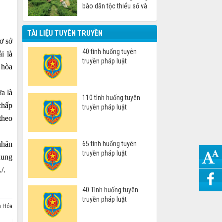
bào dân tộc thiểu số và
miền núi
TÀI LIỆU TUYÊN TRUYỀN
ơ sở
40 tình huống tuyên
i là
truyền pháp luật
 hòa
a là
110 tình huống tuyên
chấp
truyền pháp luật
theo
nhân
65 tình huống tuyên
truyền pháp luật
dung
/.
40 Tình huống tuyên
truyền pháp luật
h Hóa