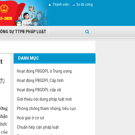
Thành viên
Sơ đồ cổng
ÓNG SỰ TTPB PHÁP LUẬT
DANH MỤC
t
Hoạt động PBGDPL ở Trung ương
Hoạt động PBGDPL Cấp tỉnh
Hoạt động PBGDPL cấp xã
Giới thiệu nội dung pháp luật mới
ường
Phòng chống tham nhũng, tiêu cực
nhận
Hoà giải ở cơ sở
chức
Chuẩn tiếp cận pháp luật
 của