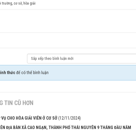
i trường
,
cơ sở
,
hòa giải
ính thức
để có thể bình luận
 TIN CŨ HƠN
VỤ CHO HÒA GIẢI VIÊN Ở CƠ SỞ
(12/11/2024)
RÊN ĐỊA BÀN XÃ CAO NGẠN, THÀNH PHỐ THÁI NGUYÊN 9 THÁNG ĐẦU NĂM